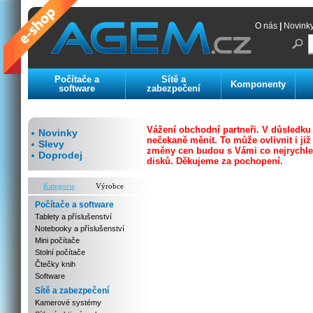
O nás
|
Novink
Počítače a
Sítě a
Komponenty
software
zabezpečení
Vážení obchodní partneři. V důsledku
Novinky
nečekaně měnit. To může ovlivnit i j
Slevy
změny cen budou s Vámi co nejrychleji
Doprodej
disků.
Děkujeme za pochopení.
Kategorie
Výrobce
Počítače a software
Tablety a příslušenství
Notebooky a příslušenství
Mini počítače
Stolní počítače
Čtečky knih
Software
Sítě a zabezpečení
Kamerové systémy