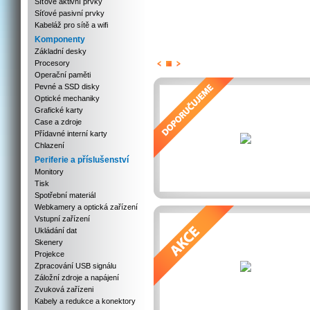
Síťové aktivní prvky
Síťové pasivní prvky
Kabeláž pro sítě a wifi
Komponenty
Základní desky
Procesory
Previous
Next
Stop
Operační paměti
Pevné a SSD disky
Optické mechaniky
Grafické karty
Case a zdroje
Přídavné interní karty
Chlazení
Periferie a příslušenství
Monitory
Tisk
Spotřební materiál
Webkamery a optická zařízení
Vstupní zařízení
Ukládání dat
Skenery
Projekce
Zpracování USB signálu
Záložní zdroje a napájení
Zvuková zařízeni
Kabely a redukce a konektory