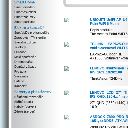
Smart Home
Smart ovládání
Smart osvětlení
Smart zásuvky
UBIQUITI UniFi AP U6
Smart periferie
Point WiFi 6 Mesh
Elektro a kancelář
Popis produktu
Spotřebiče pro kanceláře
The Access Point WiFi 
Zpracování TV signálu
high-perform...
Světelné zdroje
TP-LINK EAP625-Ou
Telefony
vnitřní/venkovní Wi-Fi 6
Outdoor
EAP625-Outdoor HD
Malé spotřebiče
AX1800 vnitřní/venkovn
Drobné nářadí
bod
Wi...
Domácí zábava
LENOVO ThinkVision T2
Pro auta
IPS, 16:9, 1920x108
Vysavače
ThinkVision T24D-4v
Baterie
Kancelář
Typ obrazovky: IPS
Podsvícení: WLED
Servery a příslušenství
LENOVO LCD 27" Thin
Úh...
IPS, QHD, 120Hz, 4ms,
Nástěnné rozvaděče
Skříně (rack)
27" QHD (2560x1440) IP
Kabely (server)
16:9
Extreme mode 4 ms resp.
Zdroje (server)
ASROCK Z890 PRO RS 
1851, 4xDDR5, ATX, WI
Z890 Pro RS WiFi WHIT