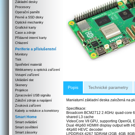
Základní desky
Procesory
Operační paměti
Pevné a SSD disky
Optické mechaniky
Grafické karty
Case a zdroje
Přídavné interní karty
Chlazení
Periferie a příslušenství
Monitory
Tisk
Spotřební materiál
Webkamery a optická zařízení
Vstupní zařízení
Ukládání dat
Skenery
Popis
Technické parametry
Projekce
Zpracování USB signálu
Maniaturní základní deska založená na pl
Záložní zdroje a napájení
Zvuková zařízeni
Specifikace:
Kabely a redukce a konektory
Broadcom BCM2712 2.4GHz quad-core 64-b
Smart Home
shared L3 cache
VideoCore VII GPU, supporting OpenGL ES
Smart ovládání
Dual 4Kp60 HDMI® display output with H
Smart osvětlení
4Kp60 HEVC decoder
Smart zásuvky
LPDDR4X-4267 SDRAM (2GB, 4GB, 8GB,