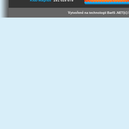
Klub Magnus
281 028 678
V
(c)
ytvořené na technologii BarIS .NET