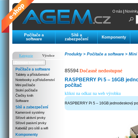
O nás
|
Novink
Počítače a
Sítě a
Komponenty
software
zabezpečení
Produkty >
Počítače a software >
Mini 
Kategorie
Výrobce
Zoznam kategórií
Počítače a software
85594
Dočasně nedostupné
Tablety a příslušenství
RASPBERRY Pi 5 – 16GB jedn
Notebooky a příslušenství
počítač
Mini počítače
Stolní počítače
klikni na odkaz na web výrobku
Čtečky knih
Software
RASPBERRY Pi 5 – 16GB jednodeskový po
Sítě a zabezpečení
Kamerové systémy
Síťové aktivní prvky
Síťové pasivní prvky
Kabeláž pro sítě a wifi
Komponenty