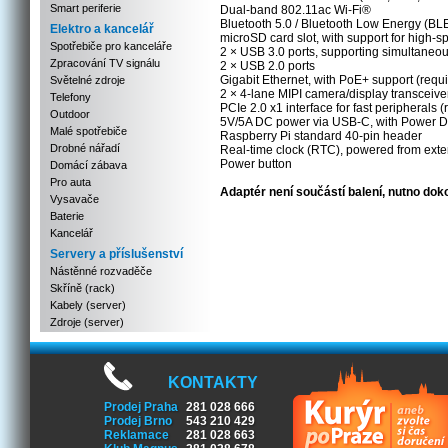
Smart periferie
Dual-band 802.11ac Wi-Fi®
Bluetooth 5.0 / Bluetooth Low Energy (BL
Elektro a kancelář
microSD card slot, with support for hig
Spotřebiče pro kanceláře
2 × USB 3.0 ports, supporting simultaneo
Zpracování TV signálu
2 × USB 2.0 ports
Gigabit Ethernet, with PoE+ support (req
Světelné zdroje
2 × 4-lane MIPI camera/display transceive
Telefony
PCIe 2.0 x1 interface for fast peripherals
Outdoor
5V/5A DC power via USB-C, with Power De
Malé spotřebiče
Raspberry Pi standard 40-pin header
Drobné nářadí
Real-time clock (RTC), powered from exter
Power button
Domácí zábava
Pro auta
Adaptér není součástí balení, nutno dok
Vysavače
Baterie
Kancelář
Servery a příslušenství
Nástěnné rozvaděče
Skříně (rack)
Kabely (server)
Zdroje (server)
KONTAKTY
Prodej Praha
281 028 666
Prodej Brno
543 210 429
Reklamace
281 028 663