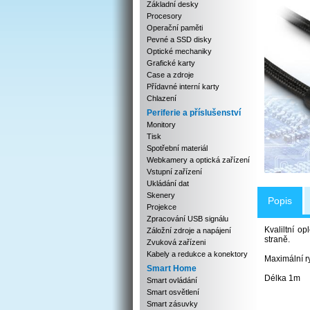
Základní desky
Procesory
Operační paměti
Pevné a SSD disky
Optické mechaniky
Grafické karty
Case a zdroje
Přídavné interní karty
Chlazení
Periferie a příslušenství
Monitory
Tisk
Spotřební materiál
Webkamery a optická zařízení
Vstupní zařízení
Ukládání dat
Skenery
Popis
Projekce
Zpracování USB signálu
Kvaliltní 
Záložní zdroje a napájení
straně.
Zvuková zařízeni
Kabely a redukce a konektory
Maximální r
Smart Home
Délka 1m
Smart ovládání
Smart osvětlení
Smart zásuvky