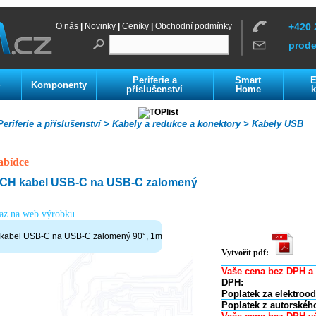
O nás
|
Novinky
|
Ceníky
|
Obchodní podmínky
+420 
prod
Periferie a
Smart
E
Komponenty
í
příslušenství
Home
k
eriferie a příslušenství >
Kabely a redukce a konektory >
Kabely USB
abídce
CH kabel USB-C na USB-C zalomený
kaz na web výrobku
kabel USB-C na USB-C zalomený 90°, 1m
Vytvořit pdf:
Vaše cena bez DPH a 
DPH:
Poplatek za elektroo
Poplatek z autorskéh