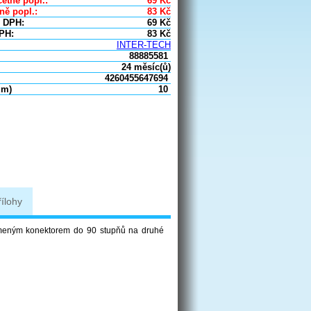
etně popl.:
69
Kč
ně popl.:
83
Kč
 DPH:
69
Kč
PH:
83
Kč
INTER-TECH
88885581
24 měsíc(ů)
4260455647694
um)
10
řílohy
omeným konektorem do 90 stupňů na druhé