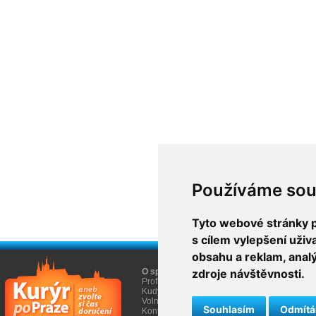
Používáme sou
Tyto webové stránky po
s cílem vylepšení uži
obsahu a reklam, anal
O společnosti
zdroje návštěvnosti.
O nákupu
Profil firmy AGEM
Obchodní informace
Kudy k nám
Informace Cookies
Volná místa
Souhlasím
Odmít
Kontakty