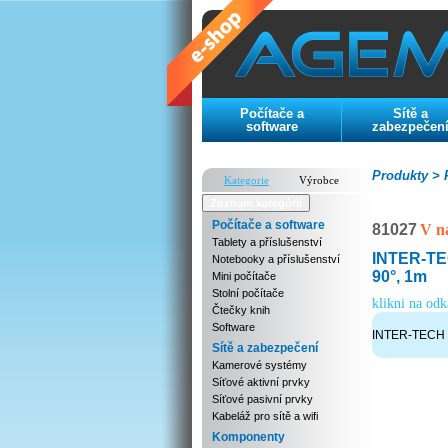
Počítače a
Sítě a
software
zabezpečen
Produkty >
P
Kategorie
Výrobce
Zoznam kategórií
Počítače a software
81027
V n
Tablety a příslušenství
INTER-TE
Notebooky a příslušenství
90°, 1m
Mini počítače
Stolní počítače
klikni na od
Čtečky knih
Software
INTER-TECH 
Sítě a zabezpečení
Kamerové systémy
Síťové aktivní prvky
Síťové pasivní prvky
Kabeláž pro sítě a wifi
Komponenty