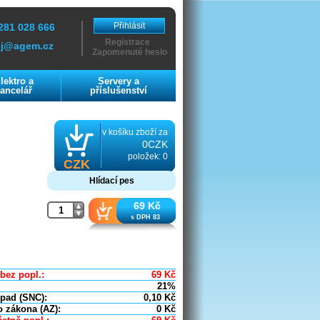
Přihlásit
281 028 666
Registrace
ej@agem.cz
Zapomenuté heslo
lektro a
Servery a
ancelář
příslušenství
v košíku zboží za
0CZK
položek: 0
CZK
Hlídací pes
69 Kč
s DPH 83
bez popl.:
69
Kč
21%
dpad (SNC):
0,10
Kč
o zákona (AZ):
0
Kč