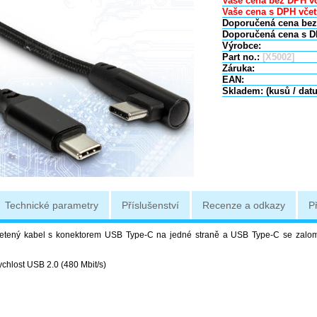
Vaše cena bez DPH vč
Vaše cena s DPH včet
Doporučená cena bez
Doporučená cena s D
Výrobce:
Part no.:
[X5002]
Záruka:
EAN:
Skladem: (kusů / dat
Technické parametry
Příslušenství
Recenze a odkazy
P
opletený kabel s konektorem USB Type-C na jedné straně a USB Type-C se zal
ychlost USB 2.0 (480 Mbit/s)