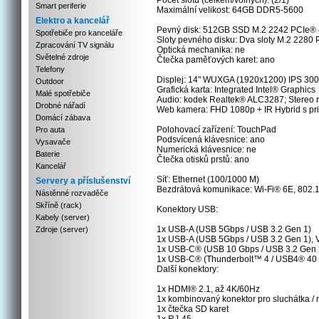
Počet slotů (celkem/volných): (2/1)
Smart periferie
Maximální velikost: 64GB DDR5-5600
Elektro a kancelář
Pevný disk: 512GB SSD M.2 2242 PCIe®
Spotřebiče pro kanceláře
Sloty pevného disku: Dva sloty M.2 2280 
Zpracování TV signálu
Optická mechanika: ne
Světelné zdroje
Čtečka paměťových karet: ano
Telefony
Displej: 14" WUXGA (1920x1200) IPS 300n
Outdoor
Grafická karta: Integrated Intel® Graphics
Malé spotřebiče
Audio: kodek Realtek® ALC3287; Stereo re
Drobné nářadí
Web kamera: FHD 1080p + IR Hybrid s priv
Domácí zábava
Polohovací zařízení: TouchPad
Pro auta
Podsvícená klávesnice: ano
Vysavače
Numerická klávesnice: ne
Baterie
Čtečka otisků prstů: ano
Kancelář
Síť: Ethernet (100/1000 M)
Servery a příslušenství
Bezdrátová komunikace: Wi-Fi® 6E, 802.
Nástěnné rozvaděče
Skříně (rack)
Konektory USB:
Kabely (server)
1x USB-A (USB 5Gbps / USB 3.2 Gen 1)
Zdroje (server)
1x USB-A (USB 5Gbps / USB 3.2 Gen 1), 
1x USB-C® (USB 10 Gbps / USB 3.2 Gen 2
1x USB-C® (Thunderbolt™ 4 / USB4® 40 G
Další konektory:
1x HDMI® 2.1, až 4K/60Hz
1x kombinovaný konektor pro sluchátka / 
1x čtečka SD karet