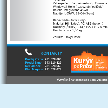
1x RJ-45
Zabezpečení: Bezpečnostní čip Firmware
Windows® Hello (rozpoznání obličeje)
Baterie: Integrovaná 45Wh
Napájení: 65W USB-C® (3-pin)
Barva: šedá (Arctic Grey)
Materiál: Hliník (top), PC-ABS (bottom)
Rozměry (ŠxHxV): 313,5 x 224 x 17,5 mm
Hmotnost: cca 1,36 kg
Záruka: 3 roky Onsite
KONTAKTY
Prodej Praha
281 028 666
Prodej Brno
543 210 429
Reklamace
281 028 663
Klub Magnus
281 028 678
V
(c)
ytvořené na technologii BarIS .NET