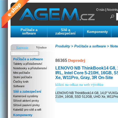
O nás
|
Novink
Počítače a
Sítě a
Komponenty
software
zabezpečení
Produkty >
Počítače a software >
Noteb
Kategorie
Výrobce
Zoznam kategórií
Počítače a software
86365
Doprodej
Tablety a příslušenství
LENOVO NB ThinkBook14 G8, 
Notebooky a příslušenství
IRL, Intel Core 5-210H, 16GB,
Mini počítače
Xe, W11Pro, Gray, 3R On-Site
Stolní počítače
Čtečky knih
klikni na odkaz na web výrobku
Software
Sítě a zabezpečení
LENOVO NB ThinkBook14 G8, 14,0" VUXGA I
Kamerové systémy
210H, 16GB, SSD 512GB, UHD Xe, W11Pro,
Síťové aktivní prvky
Síťové pasivní prvky
Kabeláž pro sítě a wifi
Komponenty