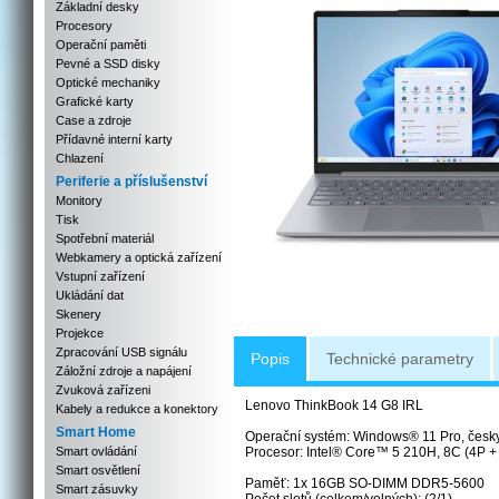
Základní desky
Procesory
Operační paměti
Pevné a SSD disky
Optické mechaniky
Grafické karty
Case a zdroje
Přídavné interní karty
Chlazení
Periferie a příslušenství
Monitory
Tisk
Spotřební materiál
Webkamery a optická zařízení
Vstupní zařízení
Ukládání dat
Skenery
Projekce
Zpracování USB signálu
Popis
Technické parametry
Záložní zdroje a napájení
Zvuková zařízeni
Lenovo ThinkBook 14 G8 IRL
Kabely a redukce a konektory
Smart Home
Operační systém: Windows® 11 Pro, česky 
Smart ovládání
Procesor: Intel® Core™ 5 210H, 8C (4P + 4
Smart osvětlení
Paměť: 1x 16GB SO-DIMM DDR5-5600
Smart zásuvky