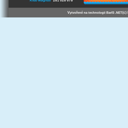
Klub Magnus
281 028 678
V
(c)
ytvořené na technologii BarIS .NET