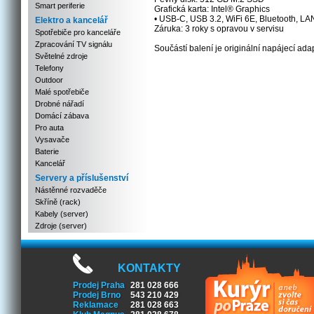
Smart periferie
Grafická karta: Intel® Graphics
• USB-C, USB 3.2, WiFi 6E, Bluetooth, L
Elektro a kancelář
Záruka: 3 roky s opravou v servisu
Spotřebiče pro kanceláře
Zpracování TV signálu
Součástí balení je originální napájecí adap
Světelné zdroje
Telefony
Outdoor
Malé spotřebiče
Drobné nářadí
Domácí zábava
Pro auta
Vysavače
Baterie
Kancelář
Servery a příslušenství
Nástěnné rozvaděče
Skříně (rack)
Kabely (server)
Zdroje (server)
KONTAKTY
Prodej Praha
281 028 666
Prodej Brno
543 210 429
Reklamace
281 028 663