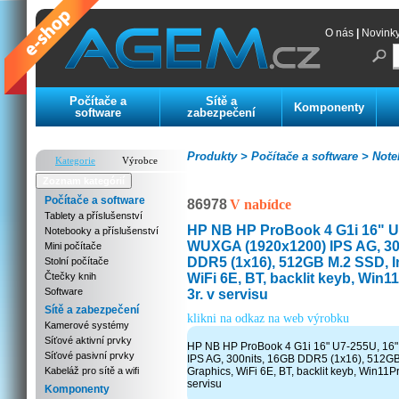
O nás
|
Novink
Počítače a
Sítě a
Komponenty
software
zabezpečení
Produkty >
Počítače a software >
Noteb
Kategorie
Výrobce
Zoznam kategórií
Počítače a software
86978
V nabídce
Tablety a příslušenství
HP NB HP ProBook 4 G1i 16" U
Notebooky a příslušenství
WUXGA (1920x1200) IPS AG, 30
Mini počítače
DDR5 (1x16), 512GB M.2 SSD, I
Stolní počítače
WiFi 6E, BT, backlit keyb, Win11P
Čtečky knih
Software
3r. v servisu
Sítě a zabezpečení
klikni na odkaz na web výrobku
Kamerové systémy
Síťové aktivní prvky
HP NB HP ProBook 4 G1i 16" U7-255U, 16
Síťové pasivní prvky
IPS AG, 300nits, 16GB DDR5 (1x16), 512GB
Kabeláž pro sítě a wifi
Graphics, WiFi 6E, BT, backlit keyb, Win11Pro,
servisu
Komponenty