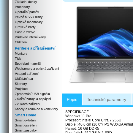
Základní desky
Procesory
Operační paměti
Pevné a SSD disky
Optické mechaniky
Grafické karty
Case a zdroje
Přídavné interní karty
Chlazení
Periferie a příslušenství
Monitory
Tisk
Spotřební materiál
Webkamery a optická zařízení
Vstupní zařízení
Ukládání dat
Skenery
Projekce
Zpracování USB signálu
Záložní zdroje a napájení
Popis
Technické parametry
Zvuková zařízeni
Kabely a redukce a konektory
SPECIFIKACE:
Smart Home
Windows 11 Pro
Procesor: Intel® Core Ultra 7 255U
Smart ovládání
Displej: 40,6 cm (16,0") IPS WUXGA Antig
Smart osvětlení
Paměť: 16 GB DDR5
Smart zásuvky
Pevný disk: 512 GB M.2 SSD