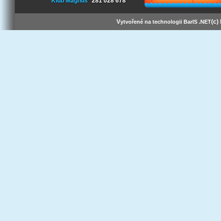
Klub Magnus
281 028 678
V
(c)
ytvořené na technologii BarIS .NET