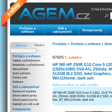
O nás
|
Novink
Počítače a
Sítě a
Komponenty
software
zabezpečení
Produkty >
Počítače a software >
Noteb
Kategorie
Výrobce
Zoznam kategórií
Počítače a software
87605
V nabídce
Tablety a příslušenství
HP NB HP 250R G10 Core 5 120
Notebooky a příslušenství
(1920x1080) SVA AG, 250nits, 
Mini počítače
512GB M.2 SSD, Intel Graphics, 
Stolní počítače
Win11Home, dark ash
Čtečky knih
Software
klikni na odkaz na web výrobku
Sítě a zabezpečení
Kamerové systémy
HP NB HP 250R G10 Core 5 120U, 15.6" F
Síťové aktivní prvky
AG, 250nits, 8GB DDR4, 512GB M.2 SSD, Int
6ax, BT, Win11Home, dark ash
Síťové pasivní prvky
Kabeláž pro sítě a wifi
Komponenty