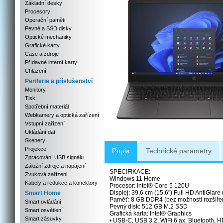
Základní desky
Procesory
Operační paměti
Pevné a SSD disky
Optické mechaniky
Grafické karty
Case a zdroje
Přídavné interní karty
Chlazení
Periferie a příslušenství
Monitory
Tisk
Spotřební materiál
Webkamery a optická zařízení
Vstupní zařízení
Ukládání dat
Skenery
Projekce
Popis
Technické parametry
Zpracování USB signálu
Záložní zdroje a napájení
SPECIFIKACE:
Zvuková zařízeni
Windows 11 Home
Kabely a redukce a konektory
Procesor: Intel® Core 5 120U
Displej: 39,6 cm (15,6") Full HD AntiGlare
Smart Home
Paměť: 8 GB DDR4 (bez možnosti rozšíře
Smart ovládání
Pevný disk: 512 GB M.2 SSD
Smart osvětlení
Grafická karta: Intel® Graphics
Smart zásuvky
• USB-C, USB 3.2, WiFi 6 ax, Bluetooth,