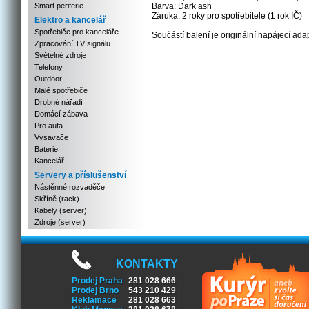
Smart periferie
Barva: Dark ash
Záruka: 2 roky pro spotřebitele (1 rok IČ)
Elektro a kancelář
Spotřebiče pro kanceláře
Součástí balení je originální napájecí adap
Zpracování TV signálu
Světelné zdroje
Telefony
Outdoor
Malé spotřebiče
Drobné nářadí
Domácí zábava
Pro auta
Vysavače
Baterie
Kancelář
Servery a příslušenství
Nástěnné rozvaděče
Skříně (rack)
Kabely (server)
Zdroje (server)
KONTAKTY
Prodej Praha
281 028 666
Prodej Brno
543 210 429
Reklamace
281 028 663