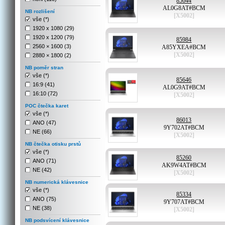
85644
AL0G8AT#BCM
NB rozlišení
[X5002]
vše (*)
1920 x 1080 (29)
1920 x 1200 (79)
85984
2560 × 1600 (3)
A85YXEA#BCM
[X5002]
2880 × 1800 (2)
NB poměr stran
vše (*)
85646
16:9 (41)
AL0G9AT#BCM
16:10 (72)
[X5002]
POC čtečka karet
vše (*)
86013
ANO (47)
9Y702AT#BCM
NE (66)
[X5002]
NB čtečka otisku prstů
vše (*)
85260
ANO (71)
AK9W4AT#BCM
NE (42)
[X5002]
NB numerická klávesnice
vše (*)
85334
ANO (75)
9Y707AT#BCM
NE (38)
[X5002]
NB podsvícení klávesnice