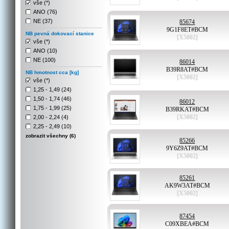
vše (*)
ANO (76)
NE (37)
85674
9G1F8ET#BCM
NB pevná dokovací stanice
[X5002]
vše (*)
ANO (10)
NE (100)
86014
B39R8AT#BCM
NB hmotnost cca [kg]
[X5002]
vše (*)
1,25 - 1,49 (24)
1,50 - 1,74 (46)
86012
1,75 - 1,99 (25)
B39RKAT#BCM
[X5002]
2,00 - 2,24 (4)
2,25 - 2,49 (10)
zobrazit všechny (6)
85266
9Y6Z9AT#BCM
[X5002]
85261
AK9W3AT#BCM
[X5002]
87454
C09XBEA#BCM