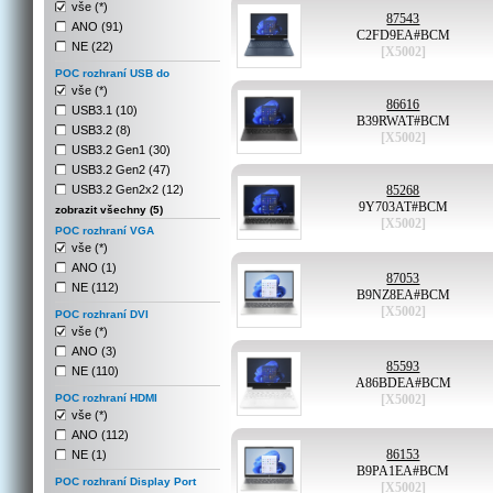
vše (*)
87543
ANO (91)
C2FD9EA#BCM
NE (22)
[X5002]
POC rozhraní USB do
vše (*)
86616
USB3.1 (10)
B39RWAT#BCM
USB3.2 (8)
[X5002]
USB3.2 Gen1 (30)
USB3.2 Gen2 (47)
USB3.2 Gen2x2 (12)
85268
9Y703AT#BCM
zobrazit všechny (5)
[X5002]
POC rozhraní VGA
vše (*)
ANO (1)
87053
NE (112)
B9NZ8EA#BCM
[X5002]
POC rozhraní DVI
vše (*)
ANO (3)
85593
NE (110)
A86BDEA#BCM
POC rozhraní HDMI
[X5002]
vše (*)
ANO (112)
86153
NE (1)
B9PA1EA#BCM
POC rozhraní Display Port
[X5002]