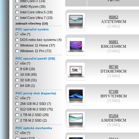
Part No.
Intel Core i7 (14)
AMD Ryzen (35)
Intel Core Ultra 5 (18)
86863
Intel Core Ultra 7 (10)
A37Z7ET#BCM
zobrazit všechny (14)
[X5002]
POC operační systém
vše (*)
DOS nebo bez systemu (4)
86881
Windows 11 Home (37)
B30G1ES#BCM
Windows 11 Pro (72)
[X5002]
POC operační paměť [GB]
vše (*)
88740
8 GB (16)
DT1K8ET#BCM
16 GB (65)
[X5002]
32 GB (31)
64 GB (1)
87188
POC pevný disk (kapacita)
B9YV7ET#BCM
vše (*)
[X5002]
256 GB M.2 SSD (7)
512 GB M.2 SSD (75)
1 TB M.2 SSD (29)
85264
A38JDET#BCM
2 TB M.2 SSD (2)
[X5002]
POC optická mechanika
vše (*)
neni (113)