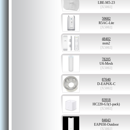
LBE-M5-23
[X5002]
59682
R5AC-Lite
[X5002]
48402
nsm2
[X5002]
78205
U6-Mesh
[X5002]
87640
D-EAP6X-C
[X5002]
83918
HC220-G5(1-pack)
[X5002]
84043
EAP650-Outdoor
[X5002]