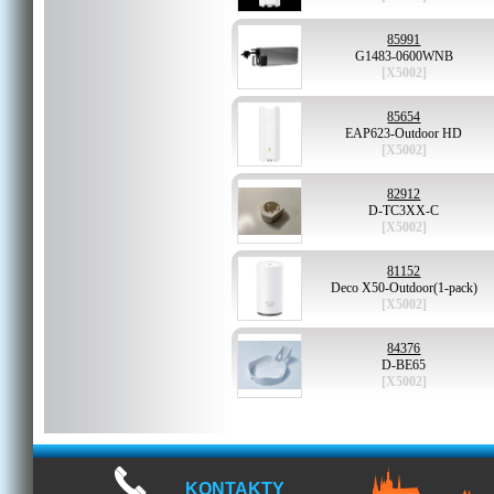
85991
G1483-0600WNB
[X5002]
85654
EAP623-Outdoor HD
[X5002]
82912
D-TC3XX-C
[X5002]
81152
Deco X50-Outdoor(1-pack)
[X5002]
84376
D-BE65
[X5002]
KONTAKTY