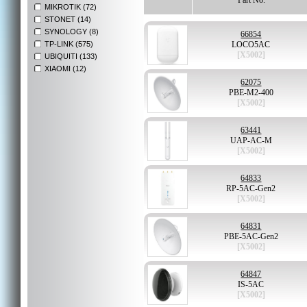
Part No.
MIKROTIK (72)
STONET (14)
SYNOLOGY (8)
66854
TP-LINK (575)
LOCO5AC
[X5002]
UBIQUITI (133)
XIAOMI (12)
62075
PBE-M2-400
[X5002]
63441
UAP-AC-M
[X5002]
64833
RP-5AC-Gen2
[X5002]
64831
PBE-5AC-Gen2
[X5002]
64847
IS-5AC
[X5002]