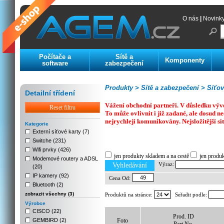
O nás
|
Novink
Počítače a
Sítě a
Komponenty
software
zabezpečení
Produkty >
Sítě a zabezpečení >
Síťov
Detailní třídení
Vážení obchodní partneři. V důsledku výv
Reset filtru
To může ovlivnit i již zadané, ale dosud
nejrychleji komunikovány. Nejsložitější si
Kategorie
Externí síťové karty (7)
Switche (231)
Previous
Next
Stop
Wifi prvky (426)
jen produkty skladem a na cestě
jen produ
Modemové routery a ADSL
Výraz:
Vyhledávání
(20)
IP kamery (92)
Cena Od:
Bluetooth (2)
zobrazit všechny (3)
Produktů na stránce:
Seřadit podle:
Výrobce
CISCO (22)
Prod. ID
GEMBIRD (2)
Foto