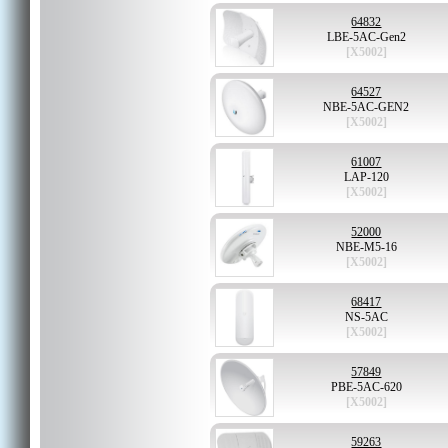
64832
LBE-5AC-Gen2
[X5002]
64527
NBE-5AC-GEN2
[X5002]
61007
LAP-120
[X5002]
52000
NBE-M5-16
[X5002]
68417
NS-5AC
[X5002]
57849
PBE-5AC-620
[X5002]
59263