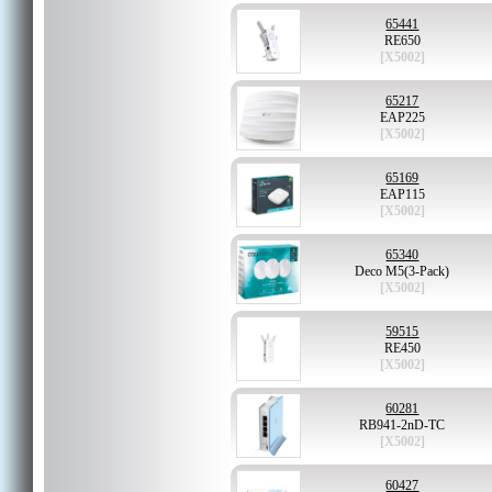
65441
RE650
[X5002]
65217
EAP225
[X5002]
65169
EAP115
[X5002]
65340
Deco M5(3-Pack)
[X5002]
59515
RE450
[X5002]
60281
RB941-2nD-TC
[X5002]
60427