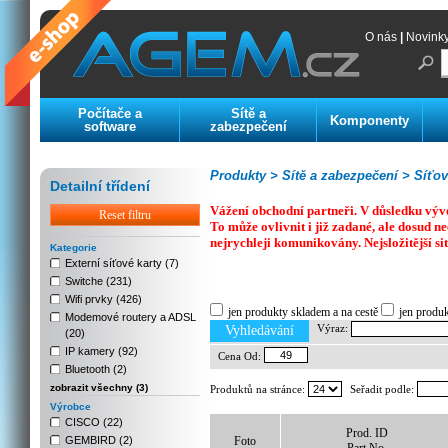
O nás
|
Novink
Počítače a
Sítě a
Komponenty
software
zabezpečení
Produkty >
Sítě a zabezpečení >
Síťov
Detailní třídení
Vážení obchodní partneři. V důsledku výv
Reset filtru
To může ovlivnit i již zadané, ale dosud
nejrychleji komunikovány. Nejsložitější si
Kategorie
Externí síťové karty (7)
Switche (231)
Previous
Next
Stop
Wifi prvky (426)
jen produkty skladem a na cestě
jen produ
Modemové routery a ADSL
Výraz:
Vyhledávání
(20)
IP kamery (92)
Cena Od:
Bluetooth (2)
zobrazit všechny (3)
Produktů na stránce:
Seřadit podle:
Výrobce
CISCO (22)
Prod. ID
GEMBIRD (2)
Foto