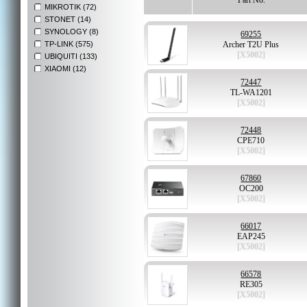
Part No.
MIKROTIK (72)
STONET (14)
SYNOLOGY (8)
69255
TP-LINK (575)
Archer T2U Plus
[X5002]
UBIQUITI (133)
XIAOMI (12)
72447
TL-WA1201
[X5002]
72448
CPE710
[X5002]
67860
OC200
[X5002]
66017
EAP245
[X5002]
66578
RE305
[X5002]