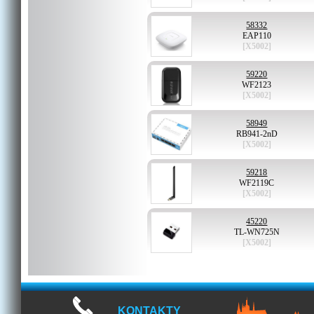
58332
EAP110
[X5002]
59220
WF2123
[X5002]
58949
RB941-2nD
[X5002]
59218
WF2119C
[X5002]
45220
TL-WN725N
[X5002]
KONTAKTY