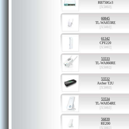
RB750Gr3
[X5002]
60845
TL-WA855RE
[X5002]
61342
CPE220
[X5002]
53533
TL-WA860RE
[X5002]
53532
Archer T2U
[X5002]
53534
TL-WA854RE
[X5002]
56839
RE200
[X5002]