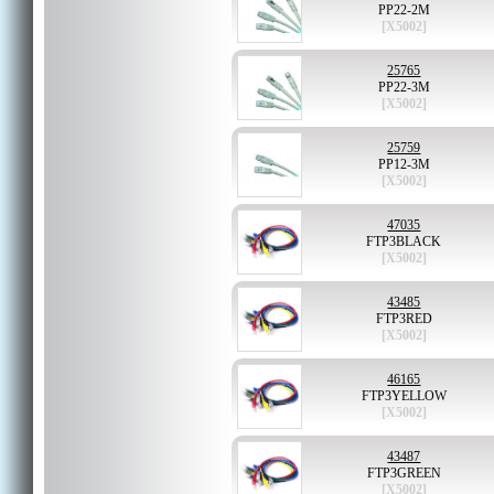
PP22-2M
[X5002]
25765
PP22-3M
[X5002]
25759
PP12-3M
[X5002]
47035
FTP3BLACK
[X5002]
43485
FTP3RED
[X5002]
46165
FTP3YELLOW
[X5002]
43487
FTP3GREEN
[X5002]