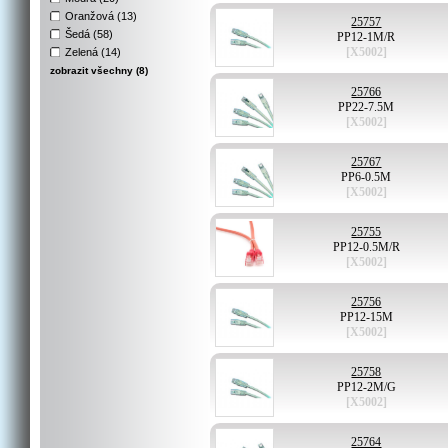
Oranžová (13)
25757
Šedá (58)
PP12-1M/R
[X5002]
Zelená (14)
zobrazit všechny (8)
25766
PP22-7.5M
[X5002]
25767
PP6-0.5M
[X5002]
25755
PP12-0.5M/R
[X5002]
25756
PP12-15M
[X5002]
25758
PP12-2M/G
[X5002]
25764