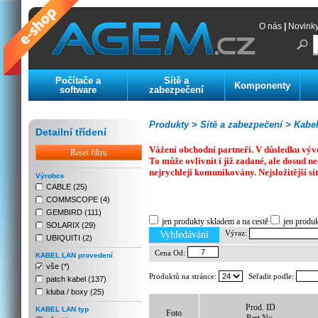
O nás
|
Novink
Počítače a
Sítě a
Komponenty
software
zabezpečení
Produkty >
Sítě a zabezpečení >
Kabelá
Detailní třídení
Vážení obchodní partneři. V důsledku výv
Reset filtru
To může ovlivnit i již zadané, ale dosud
nejrychleji komunikovány. Nejsložitější si
Výrobce
CABLE (25)
COMMSCOPE (4)
Previous
Next
Stop
GEMBIRD (111)
jen produkty skladem a na cestě
jen produ
SOLARIX (29)
Výraz:
Vyhledávání
UBIQUITI (2)
Cena Od:
KABEL LAN provedení
vše (*)
Produktů na stránce:
Seřadit podle:
patch kabel (137)
kluba / boxy (25)
Prod. ID
KABEL LAN typ
Foto