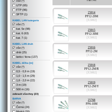
Part No.
vše (*)
UTP (65)
FTP (96)
25914
SFTP (1)
PP12-20M
[X5002]
KABEL LAN kategorie
vše (*)
kat. 5e (98)
25915
kat. 6 (63)
PP12-30M
[X5002]
kat. 7 (1)
KABEL LAN druh
25916
vše (*)
PP12-2M
drát (25)
[X5002]
lanko / licna (137)
KABEL délka [m]
25918
vše (*)
PP12-2M/R
0,5 - 0,9 m (19)
[X5002]
1,0 - 1,5 m (29)
1,6 - 2,0 m (22)
25919
3 m (19)
PP12-2M/Y
500 m (16)
[X5002]
zobrazit všechny (23)
BARVA
25768
vše (*)
PP6-10M
Černá (24)
[X5002]
Modrá (20)