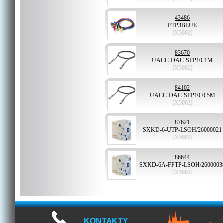
43486
FTP3BLUE
[X5002]
83670
UACC-DAC-SFP10-1M
[X5002]
84102
UACC-DAC-SFP10-0.5M
[X5002]
87621
SXKD-6-UTP-LSOH/26000021
[X5002]
86644
SXKD-6A-FFTP-LSOH/2600003
[X5002]
KONTAKTY