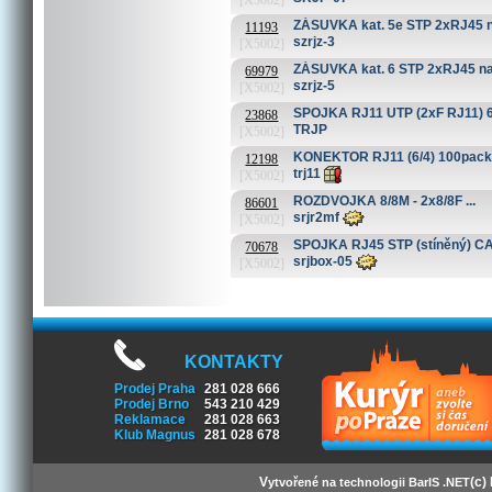
[X5002]
ZÁSUVKA kat. 5e STP 2xRJ45 na 
11193
szrjz-3
[X5002]
ZÁSUVKA kat. 6 STP 2xRJ45 na om
69979
szrjz-5
[X5002]
SPOJKA RJ11 UTP (2xF RJ11) 6P4
23868
TRJP
[X5002]
KONEKTOR RJ11 (6/4) 100pack .
12198
trj11
[X5002]
ROZDVOJKA 8/8M - 2x8/8F ...
86601
srjr2mf
[X5002]
SPOJKA RJ45 STP (stíněný) CAT6
70678
srjbox-05
[X5002]
KONTAKTY
Prodej Praha
281 028 666
Prodej Brno
543 210 429
Reklamace
281 028 663
Klub Magnus
281 028 678
V
(c)
ytvořené na technologii BarIS .NET