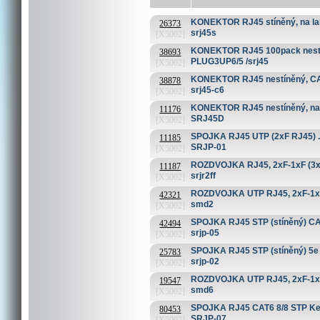
KONEKTOR RJ45 stíněný, na lan
26373
srj45s
[X5002]
KONEKTOR RJ45 100pack nestín
38693
PLUG3UP6/5 /srj45
[X5002]
KONEKTOR RJ45 nestíněný, CAT
38878
srj45-c6
[X5002]
KONEKTOR RJ45 nestíněný, na d
11176
SRJ45D
[X5002]
SPOJKA RJ45 UTP (2xF RJ45) ..
11185
SRJP-01
[X5002]
ROZDVOJKA RJ45, 2xF-1xF (3xF)
11187
srjr2ff
[X5002]
ROZDVOJKA UTP RJ45, 2xF-1xM, 
42321
smd2
[X5002]
SPOJKA RJ45 STP (stíněný) CAT
42494
srjp-05
[X5002]
SPOJKA RJ45 STP (stíněný) 5e (
25783
srjp-02
[X5002]
ROZDVOJKA UTP RJ45, 2xF-1xM, Y
19547
smd6
[X5002]
SPOJKA RJ45 CAT6 8/8 STP Key
80453
SRJP-07