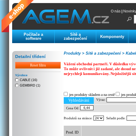
O nás
|
Novink
Počítače a
Sítě a
Komponenty
software
zabezpečení
Produkty >
Sítě a zabezpečení >
Kabelá
Detailní třídení
Vážení obchodní partneři. V důsledku výv
Reset filtru
To může ovlivnit i již zadané, ale dosud
nejrychleji komunikovány. Nejsložitější si
Výrobce
CABLE (16)
GEMBIRD (1)
Previous
Next
Stop
jen produkty skladem a na cestě
jen produ
Výraz:
Vyhledávání
Cena Od:
Produktů na stránce:
Seřadit podle:
Prod. ID