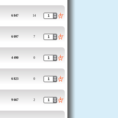
6 847
14
6 097
7
4 490
0
6 823
0
9 667
2