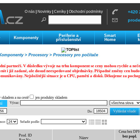
O nás
|
Novinky
|
Ceníky
|
Obchodní podmínky
+420 
prod
Periferie a
Smart
E
Komponenty
í
příslušenství
Home
k
omponenty >
Procesory >
Procesory pro počítače
dní partneři. V důsledku vývoje na trhu komponent se ceny mohou rychle a neč
vnit i již zadané, ale dosud neexpedované objednávky. Případné změny cen budo
omunikovány. Nejsložitější situace je u CPU, pamětí a disků.
Děkujeme za pochop
y skladem a na cestě
jen produkty skladem
Výraz:
ní
Vyhledat všude
Do:
ánce:
Seřadit podle:
Cena bez DP
Prod. ID
bez popl.
Název