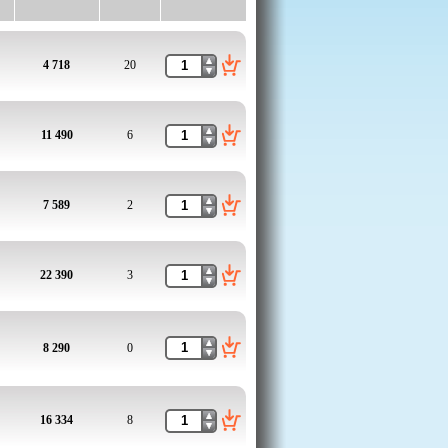
4 718
20
11 490
6
7 589
2
22 390
3
8 290
0
16 334
8