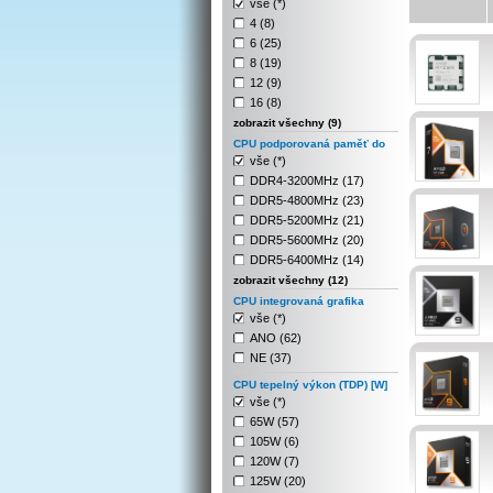
vše (*)
4 (8)
6 (25)
8 (19)
12 (9)
16 (8)
zobrazit všechny (9)
CPU podporovaná paměť do
vše (*)
DDR4-3200MHz (17)
DDR5-4800MHz (23)
DDR5-5200MHz (21)
DDR5-5600MHz (20)
DDR5-6400MHz (14)
zobrazit všechny (12)
CPU integrovaná grafika
vše (*)
ANO (62)
NE (37)
CPU tepelný výkon (TDP) [W]
vše (*)
65W (57)
105W (6)
120W (7)
125W (20)