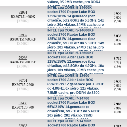
vlákno, 9/20MB cache, pro DDR4
do 3200, pro DDR5 do 4800)
INTEL cpu CORE i5-14600K
virtualizace
socket1700 Raptor Lake BOX
82931
5 658
125W/181W 14.generace (bez
BX8071514600K
5 659
chladiče, od 2.6GHz do 5.3GHz, 14x
[X5002]
(1,50)
jádro, 20x vlákno, 24MB cache, pro
DDR4 do 3200, pro DDR5 do 5600)
INTEL cpu CORE i5-14600KF
socket1700 Raptor Lake BOX
82932
5 038
125W/181W 14.generace (bez
BX8071514600KF
5 039
chladiče, od 2.6GHz do 5.3GHz, 14x
[X5002]
(1,50)
jádro, 20x vlákno, 24MB cache, pro
DDR4 do 3200, pro DDR5 do 5600)
INTEL cpu CORE i5-12600KF
socket1700 Alder Lake BOX
76286
3 710
125W/150W 12.generace (bez
BX8071512600KF
3 711
chladiče, od 2.8GHz do 4.9GHz, 10x
[X5002]
(1,50)
jádro, 16x vlákno, 20MB cache, pro
DDR4 do 3200, pro DDR5 do 4800)
INTEL cpu CORE i5-12600
socket1700 Alder Lake BOX
76751
5 638
65W/117W 12.generace (od 3.3GHz
BX8071512600
5 639
do 4.8GHz, 6x jádro, 12x vlákno,
[X5002]
(1,50)
7,5MB cache, pro DDR4 do 3200,
pro DDR5 do 4800)
INTEL cpu CORE i7-14700
socket1700 Raptor Lake BOX
83438
7 988
65W/219W 14.generace (s
BX8071514700
7 989
chladičem, od 2.1GHz do 5.4GHz,
[X5002]
(1,50)
20x jádro, 28x vlákno, 33MB
cache, pro DDR4 do 3200, pro
INTEL cpu CORE i7-14700K
DDR5 do 5600), grafika,
socket1700 Raptor Lake BOX
82933
8 387