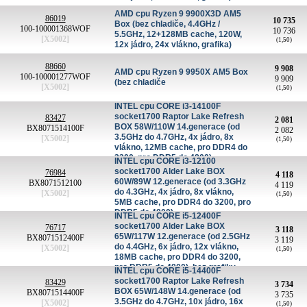
AMD cpu Ryzen 9 9900X3D AM5
86019
10 735
Box (bez chladiče, 4.4GHz /
100-100001368WOF
10 736
5.5GHz, 12+128MB cache, 120W,
[X5002]
(1,50)
12x jádro, 24x vlákno, grafika)
88660
9 908
AMD cpu Ryzen 9 9950X AM5 Box
100-100001277WOF
9 909
(bez chladiče
[X5002]
(1,50)
INTEL cpu CORE i3-14100F
socket1700 Raptor Lake Refresh
83427
2 081
BOX 58W/110W 14.generace (od
BX8071514100F
2 082
3.5GHz do 4.7GHz, 4x jádro, 8x
[X5002]
(1,50)
vlákno, 12MB cache, pro DDR4 do
3200, pro DDR5 do 4800),
INTEL cpu CORE i3-12100
virtualizace
socket1700 Alder Lake BOX
76984
4 118
60W/89W 12.generace (od 3.3GHz
BX8071512100
4 119
do 4.3GHz, 4x jádro, 8x vlákno,
[X5002]
(1,50)
5MB cache, pro DDR4 do 3200, pro
DDR5 do 4800)
INTEL cpu CORE i5-12400F
socket1700 Alder Lake BOX
76717
3 118
65W/117W 12.generace (od 2.5GHz
BX8071512400F
3 119
do 4.4GHz, 6x jádro, 12x vlákno,
[X5002]
(1,50)
18MB cache, pro DDR4 do 3200,
pro DDR5 do 4800), bez grafiky
INTEL cpu CORE i5-14400F
socket1700 Raptor Lake Refresh
83429
3 734
BOX 65W/148W 14.generace (od
BX8071514400F
3 735
3.5GHz do 4.7GHz, 10x jádro, 16x
[X5002]
(1,50)