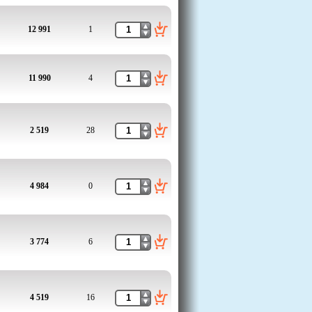
12 991
1
11 990
4
2 519
28
4 984
0
3 774
6
4 519
16