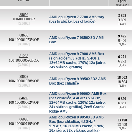
Part No.
s popl.
(poplatky)
88656
3 898
AMD cpu Ryzen 7 7700 AM5 tray
100-000000592
3 899
(bez krabičky, bez chladiče)
[X5002]
(1,50)
88655
9 495
AMD cpu Ryzen 7 9850X3D AM5
100-100001973WOF
9 496
Box
[X5002]
(1,50)
AMD cpu Ryzen 9 7900 AM5 Box
81233
6 271
(s chladičem, 3.7GHz / 5.4GHz,
100-100000590BOX
6 272
12+64MB cache, 170W, 12x jádro,
[X5002]
(1,50)
24x vlákno, grafika)
88658
18 503
AMD cpu Ryzen 9 9950X3D2 AM5
100-100001978WOF
18 504
Box (bez chladiče
[X5002]
(1,50)
AMD cpu Ryzen 9 9900X AM5 Box
84659
(bez chladiče, 4.4GHz / 5.6GHz,
6 850
100-100000662WOF
12+64MB cache, 120W, 12x jádro,
6 851
[X5002]
24x vlákno, grafika), Zen5 Granite
(1,50)
Ridge AM5
AMD cpu Ryzen 9 9950X3D AM5
86020
13 498
Box (bez chladiče, 4.3GHz /
100-100000719WOF
13 499
5.7GHz, 16+128MB cache, 170W,
[X5002]
(1,50)
16x jádro, 32x vlákno, grafika)