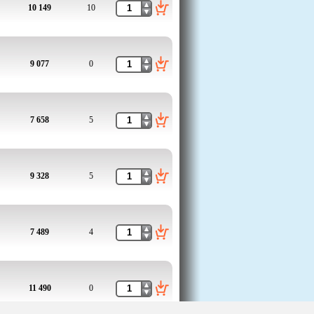
10 149
10
9 077
0
7 658
5
9 328
5
7 489
4
11 490
0