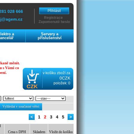
Přihlásit
281 028 666
Registrace
ej@agem.cz
Zapomenuté heslo
lektro a
Servery a
ancelář
příslušenství
ekaně měnit.
u s Vámi co
ení.
v košíku zboží za
0CZK
položek: 0
CZK
Vyhledat v současné větvi
<
1
2
3
4
5
>
H
Cena s DPH
Skladem
Vložit do košíku