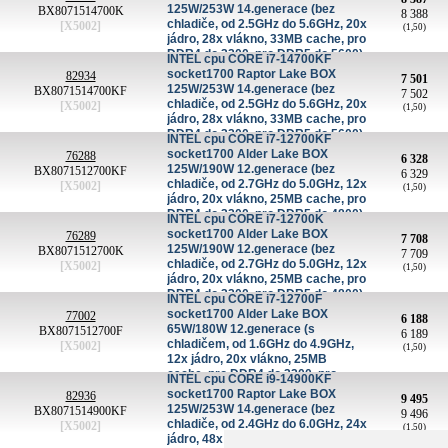
virtualizace
125W/253W 14.generace (bez
BX8071514700K
8 388
chladiče, od 2.5GHz do 5.6GHz, 20x
[X5002]
(1,50)
jádro, 28x vlákno, 33MB cache, pro
DDR4 do 3200, pro DDR5 do 5600)
INTEL cpu CORE i7-14700KF
socket1700 Raptor Lake BOX
82934
7 501
125W/253W 14.generace (bez
BX8071514700KF
7 502
chladiče, od 2.5GHz do 5.6GHz, 20x
[X5002]
(1,50)
jádro, 28x vlákno, 33MB cache, pro
DDR4 do 3200, pro DDR5 do 5600)
INTEL cpu CORE i7-12700KF
socket1700 Alder Lake BOX
76288
6 328
125W/190W 12.generace (bez
BX8071512700KF
6 329
chladiče, od 2.7GHz do 5.0GHz, 12x
[X5002]
(1,50)
jádro, 20x vlákno, 25MB cache, pro
DDR4 do 3200, pro DDR5 do 4800)
INTEL cpu CORE i7-12700K
socket1700 Alder Lake BOX
76289
7 708
125W/190W 12.generace (bez
BX8071512700K
7 709
chladiče, od 2.7GHz do 5.0GHz, 12x
[X5002]
(1,50)
jádro, 20x vlákno, 25MB cache, pro
DDR4 do 3200, pro DDR5 do 4800)
INTEL cpu CORE i7-12700F
socket1700 Alder Lake BOX
77002
6 188
65W/180W 12.generace (s
BX8071512700F
6 189
chladičem, od 1.6GHz do 4.9GHz,
[X5002]
(1,50)
12x jádro, 20x vlákno, 25MB
cache, pro DDR4 do 3200, pro
INTEL cpu CORE i9-14900KF
DDR5 do 4800)
socket1700 Raptor Lake BOX
82936
9 495
125W/253W 14.generace (bez
BX8071514900KF
9 496
chladiče, od 2.4GHz do 6.0GHz, 24x
[X5002]
(1,50)
jádro, 48x vlákno, 36MB cache, pro