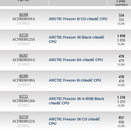
Part No.
s popl.
(poplatky)
86398
554
ACFRE00191A
ARCTIC Freezer 8i CO chladič CPU
555
[X5002]
(1,50)
83720
1 058
ARCTIC Freezer 36 Black chladič
ACFRE00123A
1 059
CPU
[X5002]
(1,50)
86397
478
ACFRE00161A
ARCTIC Freezer 8A chladič CPU
479
[X5002]
(1,50)
86396
478
ACFRE00190A
ARCTIC Freezer 8i chladič CPU
479
[X5002]
(1,50)
83721
1 234
ARCTIC Freezer 36 A-RGB Black
ACFRE00124A
1 235
chladič CPU
[X5002]
(1,50)
83719
957
ARCTIC Freezer 36 CO chladič
ACFRE00122A
958
CPU
[X5002]
(1,50)