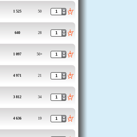
1 525
50
640
28
1 097
50+
4 971
21
3 812
34
4 636
19