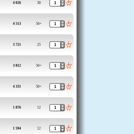
4 026
30
4 513
50+
3 721
25
3 812
50+
4 331
50+
1 876
12
1 594
12