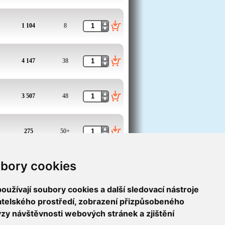
1 104
8
4 147
38
3 507
48
275
50+
bory cookies
275
50+
užívají soubory cookies a další sledovací nástroje
1
2
3
4
5
6
7
>
vatelského prostředí, zobrazení přizpůsobeného
ýzy návštěvnosti webových stránek a zjištění