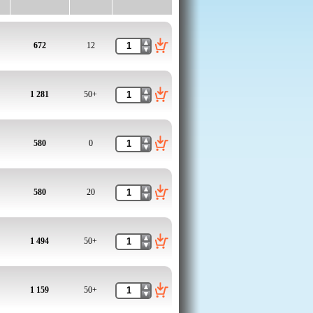
672
12
1 281
50+
580
0
580
20
1 494
50+
1 159
50+