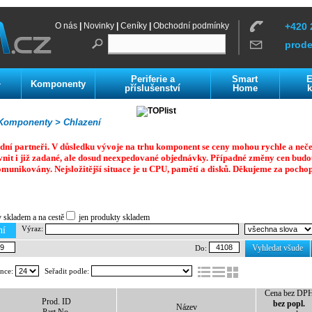
O nás
|
Novinky
|
Ceníky
|
Obchodní podmínky
+420 
prod
Periferie a
Smart
E
Komponenty
í
příslušenství
Home
k
omponenty >
Chlazení
dní partneři. V důsledku vývoje na trhu komponent se ceny mohou rychle a neč
vnit i již zadané, ale dosud neexpedované objednávky. Případné změny cen budo
omunikovány. Nejsložitější situace je u CPU, pamětí a disků.
Děkujeme za pochop
y skladem a na cestě
jen produkty skladem
Výraz:
ní
Vyhledat všude
Do:
ánce:
Seřadit podle:
Cena bez DP
Prod. ID
bez popl.
Název