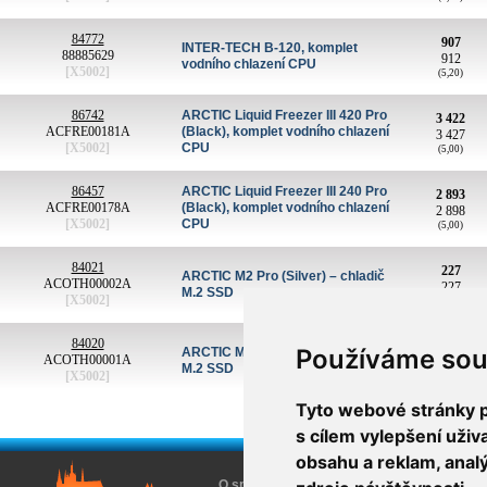
84772
907
INTER-TECH B-120, komplet
88885629
912
vodního chlazení CPU
[X5002]
(5,20)
86742
ARCTIC Liquid Freezer III 420 Pro
3 422
ACFRE00181A
(Black), komplet vodního chlazení
3 427
[X5002]
CPU
(5,00)
86457
ARCTIC Liquid Freezer III 240 Pro
2 893
ACFRE00178A
(Black), komplet vodního chlazení
2 898
[X5002]
CPU
(5,00)
84021
227
ARCTIC M2 Pro (Silver) – chladič
ACOTH00002A
227
M.2 SSD
[X5002]
(0,00)
84020
227
Používáme sou
ARCTIC M2 Pro (Black) – chladič
ACOTH00001A
227
M.2 SSD
[X5002]
(0,00)
Tyto webové stránky po
s cílem vylepšení uži
obsahu a reklam, anal
O společnosti
O nákupu