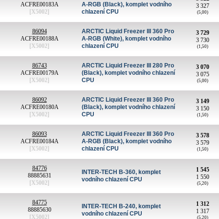
ACFRE00183A
A-RGB (Black), komplet vodního
3 327
[X5002]
chlazení CPU
(5,00)
86094
ARCTIC Liquid Freezer III 360 Pro
3 729
ACFRE00188A
A-RGB (White), komplet vodního
3 730
[X5002]
chlazení CPU
(1,50)
86743
ARCTIC Liquid Freezer III 280 Pro
3 070
ACFRE00179A
(Black), komplet vodního chlazení
3 075
[X5002]
CPU
(5,00)
86092
ARCTIC Liquid Freezer III 360 Pro
3 149
ACFRE00180A
(Black), komplet vodního chlazení
3 150
[X5002]
CPU
(1,50)
86093
ARCTIC Liquid Freezer III 360 Pro
3 578
ACFRE00184A
A-RGB (Black), komplet vodního
3 579
[X5002]
chlazení CPU
(1,50)
84776
1 545
INTER-TECH B-360, komplet
88885631
1 550
vodního chlazení CPU
[X5002]
(5,20)
84775
1 312
INTER-TECH B-240, komplet
88885630
1 317
vodního chlazení CPU
[X5002]
(5,20)