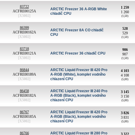
83722
1 259
ARCTIC Freezer 36 A-RGB White
ACFRE00125A
1 260
chladič CPU
[X5002]
(1,50)
86399
528
ARCTIC Freezer 8A CO chladič
ACFRE00162A
529
CPU
[X5002]
(1,50)
83718
906
ACFRE00121A
ARCTIC Freezer 36 chladič CPU
907
[X5002]
(1,50)
86844
ARCTIC Liquid Freezer III 420 Pro
4 103
ACFRE00189A
A-RGB (White), komplet vodního
4 108
[X5002]
chlazení CPU
(5,00)
86458
ARCTIC Liquid Freezer III 240 Pro
3 145
ACFRE00182A
A-RGB (Black), komplet vodního
3 150
[X5002]
chlazení CPU
(5,00)
86767
ARCTIC Liquid Freezer III 420 Pro
3 826
ACFRE00185A
A-RGB (Black), komplet vodního
3 831
[X5002]
chlazení CPU
(5,00)
86766
ARCTIC Liquid Freezer III 280 Pro
3 322