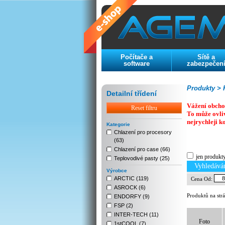
Počítače a
Sítě a
software
zabezpečen
Produkty >
K
Detailní třídení
Vážení obcho
Reset filtru
To může ovli
nejrychleji k
Kategorie
Chlazení pro procesory
(63)
Previous
Next
Stop
Chlazení pro case (66)
jen produkt
Teplovodivé pasty (25)
Vyhledává
Výrobce
ARCTIC (119)
Cena Od:
ASROCK (6)
Produktů na str
ENDORFY (9)
FSP (2)
INTER-TECH (11)
Foto
1stCOOL (7)