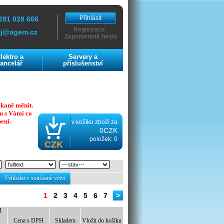
Přihlásit
281 028 666
Registrace
ej@agem.cz
Zapomenuté heslo
lektro a
Servery a
ancelář
příslušenství
ekaně měnit.
u s Vámi co
ení.
v košíku zboží za
0CZK
položek: 0
CZK
Vyhledat v současné větvi
1
2
3
4
5
6
7
>
H
Cena s DPH
Skladem
Vložit do košíku