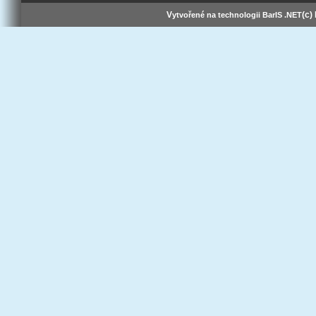
V
(c)
ytvořené na technologii BarIS .NET