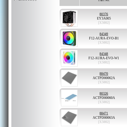
Part No.
80376
EY3A005
[X5002]
84349
F12-AURA-EVO-B1
[X5002]
84348
F12-AURA-EVO-W1
[X5002]
88470
ACTPD00062A
[X5002]
80326
ACTPD00060A
[X5002]
88471
ACTPD00063A
[X5002]