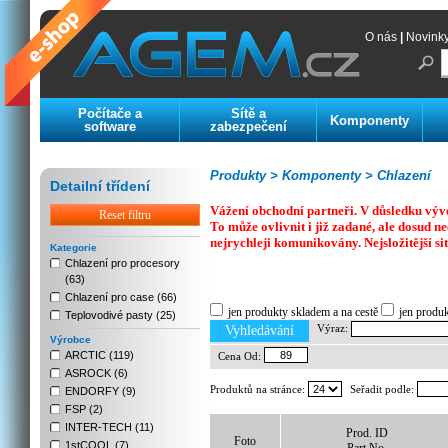
O nás
|
Novink
Počítače a
Sítě a
Komponenty
software
zabezpečení
Produkty >
Komponenty >
Chlazení
Detailní třídení
Vážení obchodní partneři. V důsledku výv
Reset filtru
To může ovlivnit i již zadané, ale dosud
nejrychleji komunikovány. Nejsložitější si
Kategorie
Chlazení pro procesory
(63)
Previous
Next
Stop
Chlazení pro case (66)
jen produkty skladem a na cestě
jen produ
Teplovodivé pasty (25)
Výraz:
Vyhledávání
Výrobce
ARCTIC (119)
Cena Od:
ASROCK (6)
Produktů na stránce:
Seřadit podle:
ENDORFY (9)
FSP (2)
INTER-TECH (11)
Prod. ID
Foto
1stCOOL (7)