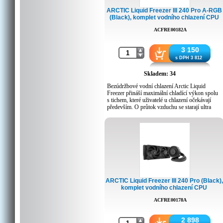
ARCTIC Liquid Freezer III 240 Pro A-RGB
(Black), komplet vodního chlazení CPU
ACFRE00182A
3 150
s DPH 3 812
Skladem: 34
Bezúdržbové vodní chlazení Arctic Liquid
Freezer přináší maximální chladící výkon spolu
s tichem, které uživatelé u chlazení očekávají
především. O průtok vzduchu se starají ultra
tiché ventilátory na radiátoru a na pumpě.
Specifikace:
Pumpa:
Ventilátory: 2x P12 Pro A-RGB (600 - 3000
ot./min.)
VRM ventilátor: 400 - 2500 ot./min. (řízeno
PWM)
Pumpa: 800 - 2800 ot./min. (řízeno PWM)
ARCTIC Liquid Freezer III 240 Pro (Black),
Radiátor:
komplet vodního chlazení CPU
Materiál: hliník
Rozměry: 277 x 120 x 38 mm
ACFRE00178A
Obecné:
Kompatibilní s:
2 898