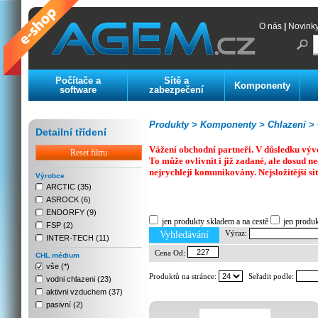
O nás
|
Novink
Počítače a
Sítě a
Komponenty
software
zabezpečení
Produkty >
Komponenty >
Chlazení >
Detailní třídení
Vážení obchodní partneři. V důsledku výv
Reset filtru
To může ovlivnit i již zadané, ale dosud
nejrychleji komunikovány. Nejsložitější si
Výrobce
ARCTIC (35)
ASROCK (6)
Previous
Next
Stop
ENDORFY (9)
jen produkty skladem a na cestě
jen produ
FSP (2)
Výraz:
Vyhledávání
INTER-TECH (11)
Cena Od:
CHL médium
vše (*)
Produktů na stránce:
Seřadit podle:
vodni chlazeni (23)
aktivni vzduchem (37)
pasivní (2)