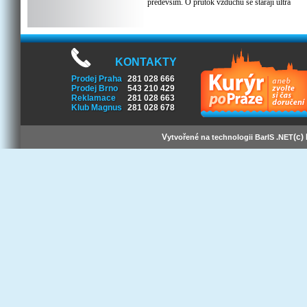
především. O průtok vzduchu se starají ultra
tiché ventilátory na radiátoru a na pumpě.
Specifikace:
Pumpa:
Ventilátory: 3x P14 Pro A-RGB (400 - 2500
ot./min)
KONTAKTY
VRM ventilátor: 400 - 2500 ot./min. (řízeno
Prodej Praha
281 028 666
PWM)
Prodej Brno
543 210 429
Pumpa: 800 - 2800 ot./min. (řízeno PWM)
Reklamace
281 028 663
Klub Magnus
281 028 678
Radiátor:
Materiál: hliník
Rozměry: 458 x 138 x 38 mm
V
(c)
ytvořené na technologii BarIS .NET
Obecné:
Kompatibilní s:
Intel patice: 1700, 1851
AMD patice: AM5, AM4
Celková hmotnost: 2358g