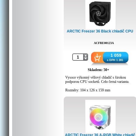
ARCTIC Freezer 36 Black chladič CPU
ACFRE00123A
1 059
s DPH 1 281
Skladem: 50+
Vysoce výkonný věžový chladič s širokou
podporou CPU socketů. Celo černá varianta.
Rozměry: 104 x 126 x 159 mm
Ventilátor: 2x P12 PWM PST
Hlučnost: výrobce neuvádí
Rychlost otáček: 200 – 1 800 ot./min (řízeno
PWM)
Počet Heat-pipe trubiček: 4
Tloušťka Heat-pipe: 6mm
Typ ložiska: Fluidní dynamická
Hmotnost: 890 g
Kompatibilní se sockety: Intel® LGA1851 |
LGA1700
ARCTIC Freezer 36 A-RGB White chladič