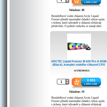
Intel patice: 1700, 1851
s DPH 3 507
AMD patice: AM5, AM4
Celková hmotnost: 1675g
Skladem: 48
Bezúdržbové vodní chlazení Arctic Liquid
Freezer přináší maximální chladící výkon spolu
s tichem, které uživatelé u chlazení očekávají
především. O průtok vzduchu se starají ultra
tiché ventilátory na radiátoru a na pumpě.
Specifikace:
Pumpa:
Ventilátory: 2x P12 Pro (600 - 3000 ot./min.)
VRM ventilátor: 400 - 2500 ot./min. (řízeno
PWM)
Pumpa: 800 - 2800 ot./min. (řízeno PWM)
Radiátor:
ARCTIC Liquid Freezer III 420 Pro A-RGB
Materiál: hliník
(Black), komplet vodního chlazení CPU
Rozměry: 277 x 120 x 38 mm
ACFRE00185A
Obecné:
Kompatibilní s:
Intel patice: 1700, 1851
3 831
AMD patice: AM5, AM4
s DPH 4 636
Celková hmotnost: 1675g
Skladem: 19
Bezúdržbové vodní chlazení Arctic Liquid
Freezer přináší maximální chladící výkon spolu
s tichem, které uživatelé u chlazení očekávají