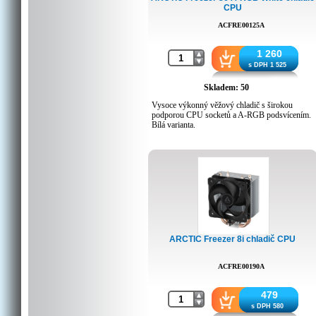
Kompatibilní se sockety: AMD AM5 | AM4
CPU
ACFRE00125A
1 260
s DPH 1 525
Skladem: 50
Vysoce výkonný věžový chladič s širokou
podporou CPU socketů a A-RGB podsvícením.
Bílá varianta.
Rozměry: 104 x 126 x 159 mm
Ventilátor: 2x P12 PWM PST A-RGB
Hlučnost: výrobce neuvádí
Rychlost otáček: 200 – 2 000 ot./min (řízeno
PWM)
Počet Heat-pipe trubiček: 4
Tloušťka Heat-pipe: 6mm
Typ ložiska: Dluidní dynamická
Hmotnost: 917 g
Kompatibilní se sockety: Intel® LGA1851 |
ARCTIC Freezer 8i chladič CPU
LGA1700
Kompatibilní se sockety: AMD AM5 | AM4
ACFRE00190A
479
s DPH 580