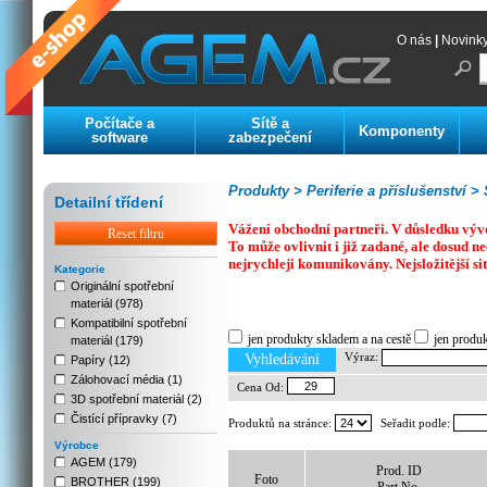
O nás
|
Novink
Počítače a
Sítě a
Komponenty
software
zabezpečení
Produkty >
Periferie a příslušenství >
S
Detailní třídení
Vážení obchodní partneři. V důsledku výv
Reset filtru
To může ovlivnit i již zadané, ale dosud
nejrychleji komunikovány. Nejsložitější si
Kategorie
Originální spotřební
materiál (978)
Previous
Next
Stop
Kompatibilní spotřební
jen produkty skladem a na cestě
jen produ
materiál (179)
Výraz:
Vyhledávání
Papíry (12)
Zálohovací média (1)
Cena Od:
3D spotřební materiál (2)
Čistící přípravky (7)
Produktů na stránce:
Seřadit podle:
Výrobce
AGEM (179)
Prod. ID
Foto
BROTHER (199)