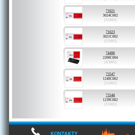
71021
3024C002
[X5002]
71023
3021C002
[X5002]
74496
2200C004
[X5002]
73547
1240C002
[X5002]
73548
1239C002
[X5002]
KONTAKTY