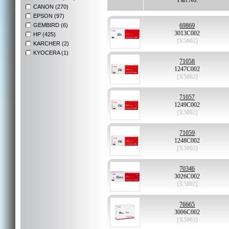
Part No.
CANON (270)
EPSON (97)
GEMBIRD (6)
69869
3013C002
HP (425)
[X5002]
KARCHER (2)
KYOCERA (1)
71058
1247C002
[X5002]
71057
1249C002
[X5002]
71059
1248C002
[X5002]
70346
3026C002
[X5002]
76665
3006C002
[X5002]