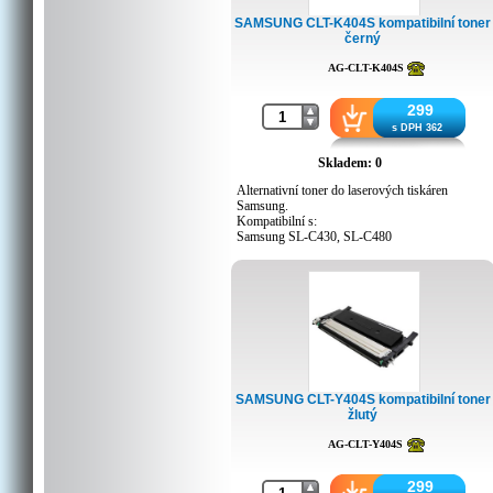
SAMSUNG CLT-K404S kompatibilní toner
černý
AG-CLT-K404S
299
s DPH 362
Skladem: 0
Alternativní toner do laserových tiskáren
Samsung.
Kompatibilní s:
Samsung SL-C430, SL-C480
SAMSUNG CLT-Y404S kompatibilní toner
žlutý
AG-CLT-Y404S
299