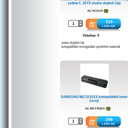
yellow č. 207X (nutno doplnit čip)
AG-W2212X
519
s DPH 628
Skladem: 0
nutno doplnit čip
kompatibilní neoriginální spotřební materiál
SAMSUNG MLT-D101S kompatibilní toner
černý
AG-MLT-D101S
249
s DPH 301