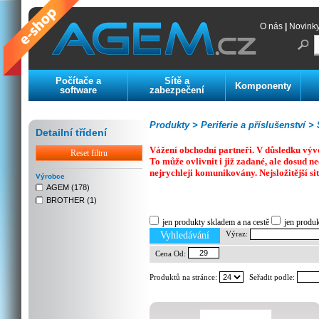
O nás
|
Novink
Počítače a
Sítě a
Komponenty
software
zabezpečení
Produkty >
Periferie a příslušenství >
S
Detailní třídení
Vážení obchodní partneři. V důsledku výv
Reset filtru
To může ovlivnit i již zadané, ale dosud
nejrychleji komunikovány. Nejsložitější si
Výrobce
AGEM (178)
BROTHER (1)
Previous
Next
Stop
jen produkty skladem a na cestě
jen produ
Výraz:
Vyhledávání
Cena Od:
Produktů na stránce:
Seřadit podle: