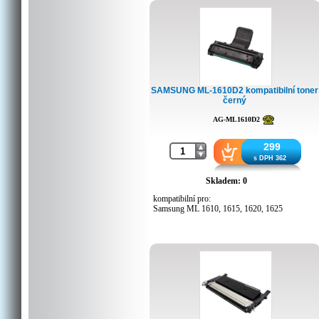
SL-M3015, SL-M3065
Samsung Xpress M-3065FW
Samsung Laser Printer Xpress M-3015DW
SAMSUNG ML-1610D2 kompatibilní toner
černý
AG-ML1610D2
299
s DPH 362
Skladem: 0
kompatibilní pro:
Samsung ML 1610, 1615, 1620, 1625