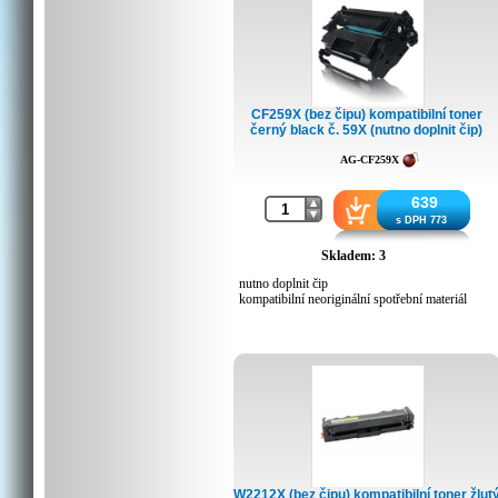
CF259X (bez čipu) kompatibilní toner
černý black č. 59X (nutno doplnit čip)
AG-CF259X
639
s DPH 773
Skladem: 3
nutno doplnit čip
kompatibilní neoriginální spotřební materiál
W2212X (bez čipu) kompatibilní toner žlut