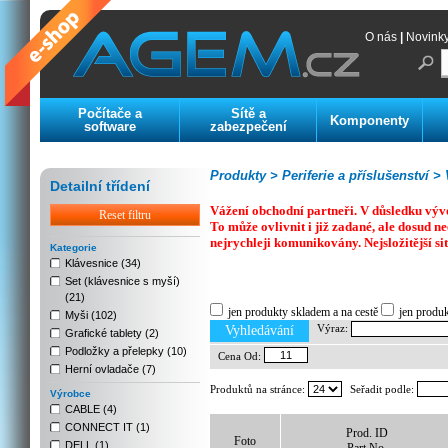
O nás
|
Novink
Počítače a
Sítě a
Komponenty
software
zabezpečení
Produkty >
Periferie a příslušenství >
V
Detailní třídení
Vážení obchodní partneři. V důsledku výv
Reset filtru
To může ovlivnit i již zadané, ale dosud
nejrychleji komunikovány. Nejsložitější si
Kategorie
Klávesnice (34)
Set (klávesnice s myší)
Previous
Next
Stop
(21)
jen produkty skladem a na cestě
jen produ
Myši (102)
Výraz:
Vyhledávání
Grafické tablety (2)
Podložky a přelepky (10)
Cena Od:
Herní ovladače (7)
Produktů na stránce:
Seřadit podle:
Výrobce
CABLE (4)
CONNECT IT (1)
Prod. ID
Foto
DELL (1)