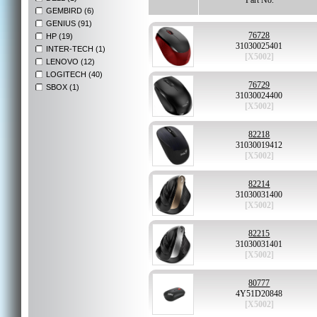
Part No.
GEMBIRD (6)
GENIUS (91)
76728
HP (19)
31030025401
INTER-TECH (1)
[X5002]
LENOVO (12)
LOGITECH (40)
76729
SBOX (1)
31030024400
[X5002]
82218
31030019412
[X5002]
82214
31030031400
[X5002]
82215
31030031401
[X5002]
80777
4Y51D20848
[X5002]