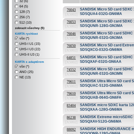
32 (6)
64 (5)
SANDISK Micro SD card SDXC 32
76043
128 (7)
SDSQUA4-032G-GN6MA
[X5002]
256 (7)
SANDISK Micro SD card SDXC 12
76053
512 (10)
SDSQUNR-128G-GN3MA
[X5002]
zobrazit všechny (5)
SANDISK Micro SD card SDHC 32
76046
KARTA rychlost
SDSQUNR-032G-GN3MA
[X5002]
vše (*)
UHS-I U1 (15)
SANDISK Micro SD card Extrem
76050
UHS-I U3 (22)
SDSQXCG-032G-GN6MA
[X5002]
UHS-II U3 (1)
SANDISK Micro SD card SDHC 3
64851
SDSQXAF-032G-GN6AA
KARTA s adaptérem
[X5002]
vše (*)
SANDISK Micro SD card SDHC 32
74552
ANO (25)
SDSQUNR-032G-GN3MN
[X5002]
NE (13)
SANDISK Ultra Micro SD card S
79611
SDSQUAC-512G-GN6MA
[X5002]
SANDISK Ultra Micro SD card S
79610
SDSQUAB-064G-GN6FA
[X5002]
SANDISK micro SDXC karta 128
83404
SDSQXAA-128G-GN6MA
[X5002]
SANDISK Extreme microSDXC 5
86238
SDSQXAV-512G-GN6MA
[X5002]
SANDISK HIGH ENDURANCE micr
88092
SDSQQNR-128G-GN6IA