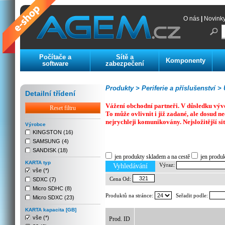
O nás
|
Novink
Počítače a
Sítě a
Komponenty
software
zabezpečení
Produkty >
Periferie a příslušenství >
U
Detailní třídení
Vážení obchodní partneři. V důsledku výv
Reset filtru
To může ovlivnit i již zadané, ale dosud
nejrychleji komunikovány. Nejsložitější si
Výrobce
KINGSTON (16)
SAMSUNG (4)
Previous
Next
Stop
SANDISK (18)
jen produkty skladem a na cestě
jen produ
KARTA typ
Výraz:
Vyhledávání
vše (*)
Cena Od:
SDXC (7)
Micro SDHC (8)
Produktů na stránce:
Seřadit podle:
Micro SDXC (23)
KARTA kapacita [GB]
vše (*)
Prod. ID