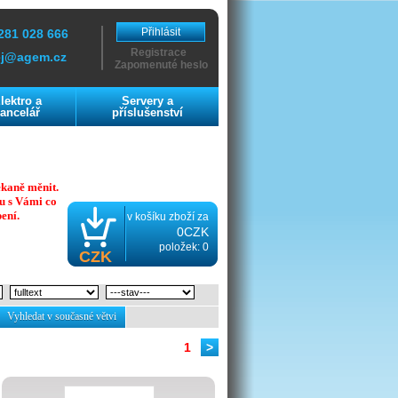
Přihlásit
281 028 666
Registrace
ej@agem.cz
Zapomenuté heslo
lektro a
Servery a
ancelář
příslušenství
ekaně měnit.
u s Vámi co
ení.
v košíku zboží za
0CZK
položek: 0
CZK
Vyhledat v současné větvi
1
>