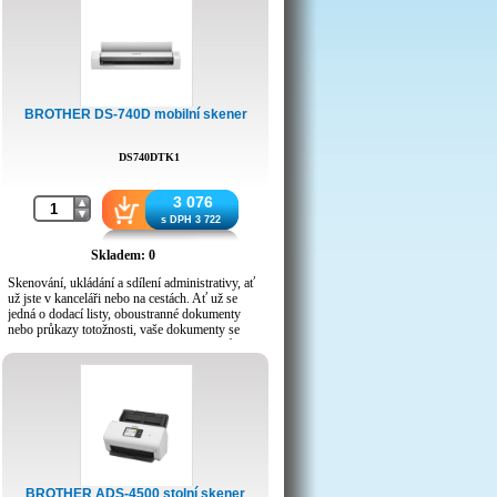
BROTHER DS-740D mobilní skener
DS740DTK1
3 076
s DPH 3 722
Skladem: 0
Skenování, ukládání a sdílení administrativy, ať
už jste v kanceláři nebo na cestách. Ať už se
jedná o dodací listy, oboustranné dokumenty
nebo průkazy totožnosti, vaše dokumenty se
snadno transformují do digitálních souborů.
Zjednoduší vyhledávání, usnadní úpravy a
sdílení.
Díky unikátnímu systému válečků není potřeba
za skenerem další prostor. Po naskenování
dokumentu, papír klouže po horní části skeneru
a vrací se zpět.
Oboustranné skenování
BROTHER ADS-4500 stolní skener