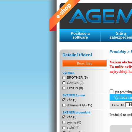
Počítače a
Sítě a
software
zabezpečen
Produkty >
P
Detailní třídení
Vážení obcho
Reset filtru
To může ovli
nejrychleji k
Výrobce
BROTHER (5)
CANON (2)
Previous
Next
Stop
EPSON (8)
jen produkt
SKENER formát
Vyhledává
vše (*)
Cena Od:
dokument A4 (15)
SKENER provedení
Produktů na str
vše (*)
plochý (8)
stolní (4)