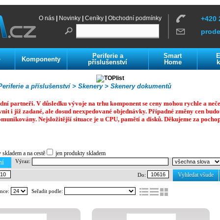
O nás
|
Novinky
|
Ceníky
|
Obchodní podmínky
+420 
prod
Periferie a
Smart
E
Komponenty
í
příslušenství
Home
k
eriferie a příslušenství >
Skenery >
Skenery dokumentů
dní partneři. V důsledku vývoje na trhu komponent se ceny mohou rychle a neč
vnit i již zadané, ale dosud neexpedované objednávky. Případné změny cen budo
omunikovány. Nejsložitější situace je u CPU, pamětí a disků.
Děkujeme za pochop
y skladem a na cestě
jen produkty skladem
Výraz:
ní
Vyhledat všude
Do:
ánce:
Seřadit podle: