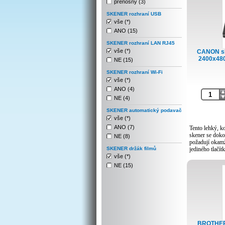
přenosný (3)
SKENER rozhraní USB
vše (*)
ANO (15)
SKENER rozhraní LAN RJ45
vše (*)
CANON sk
2400x480
NE (15)
SKENER rozhraní Wi-Fi
vše (*)
ANO (4)
NE (4)
SKENER automatický podavač
vše (*)
ANO (7)
Tento lehký, k
skener se doko
NE (8)
požadují okamž
SKENER držák filmů
jediného tlačítk
vše (*)
Tento lehký pl
NE (15)
kompaktním a 
ovládací tlačí
a bezproblémov
skenování ve v
kanceláři.
Typ skeneru: P
Typ snímače s
BROTHER 