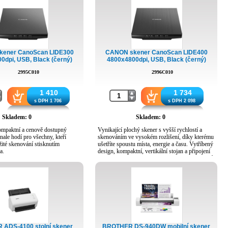
ener CanoScan LIDE300
CANON skener CanoScan LIDE400
0dpi, USB, Black (černý)
4800x4800dpi, USB, Black (černý)
2995C010
2996C010
1 410
1 734
s DPH 1 706
s DPH 2 098
Skladem: 0
Skladem: 0
ompaktní a cenově dostupný
Vynikající plochý skener s vyšší rychlostí a
nale hodí pro všechny, kteří
skenováním ve vysokém rozlišení, díky kterému
ité skenování stisknutím
ušetříte spoustu místa, energie a času. Vytříbený
a.
design, kompaktní, vertikální stojan a připojení
přes jeden konektor USB typu C – ideální domů
ochý skener A4 s tenkým,
i do kanceláře.
elegantním designem má 4
tka EZ, která umožňují jednoduché
Typ skeneru: Plochý skener
é skenování. Perfektní pro
Typ snímače skeneru: CIS
ysokém rozlišení doma i v
Formát předlohy: A4 / Letter (216 × 297 mm)
Automatický podavač: ne
Skenovací rozlišení [DPI]: 4 800 × 4 800 dpi
lochý skener
Barevná hloubka [bitů]:
keneru: CIS
ADS-4100 stolní skener
BROTHER DS-940DW mobilní skener