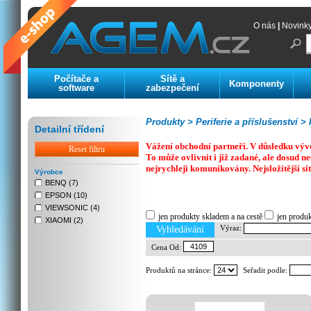
O nás
|
Novink
Počítače a
Sítě a
Komponenty
software
zabezpečení
Produkty >
Periferie a příslušenství >
P
Detailní třídení
Vážení obchodní partneři. V důsledku výv
Reset filtru
To může ovlivnit i již zadané, ale dosud
nejrychleji komunikovány. Nejsložitější si
Výrobce
BENQ (7)
EPSON (10)
Previous
Next
Stop
VIEWSONIC (4)
jen produkty skladem a na cestě
jen produ
XIAOMI (2)
Výraz:
Vyhledávání
Cena Od:
Produktů na stránce:
Seřadit podle: