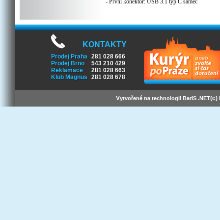
- První konektor: USB 3.1 typ C samec
- Druhý konektor: USB 3.0 typ A samec
- Přenosová rychlost: Super-speed 5 Gbps, až
10x rychlejší než standardní USB2.0
- Nabíjení až do výkonu 4,5W
- Zalévané konektory USB 3.1, které se dají
zasouvat oboustranně,v libovolné orientaci.
KONTAKTY
- Měděný vnitřní vodič AWG24
Prodej Praha
281 028 666
- Trojité stínění
Prodej Brno
543 210 429
- Barva: černá
Reklamace
281 028 663
- Balení PVC sáček s etiketou a EAN kódem
Klub Magnus
281 028 678
- Délka: 1.0m
V
(c)
ytvořené na technologii BarIS .NET