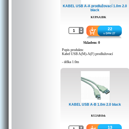
KABEL USB A-A prodlužovací 1.0m 2.0
black
KUPAA1BK
22
s DPH 27
Skladem: 0
Popis produktu:
Kabel USB A(M)-A(F) prodlužovací
- délka 1.0m
- certifikováno pro USB2.0(1.5/12/480MBps)
- pro prodloužení kabelu USB
KABEL USB A-B 1.0m 2.0 black
KU2AB1bk
13