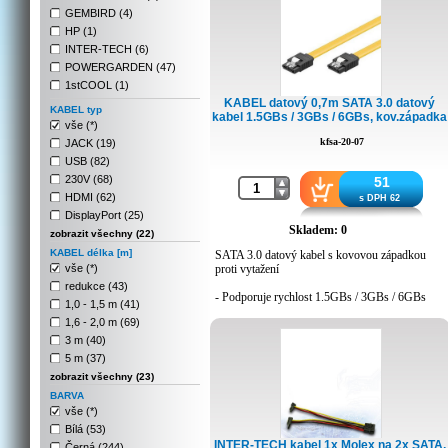
GEMBIRD (4)
HP (1)
INTER-TECH (6)
POWERGARDEN (47)
1stCOOL (1)
KABEL datový 0,7m SATA 3.0 datový
KABEL typ
kabel 1.5GBs / 3GBs / 6GBs, kov.západka
vše (*)
kfsa-20-07
JACK (19)
USB (82)
230V (68)
51
HDMI (62)
s DPH 62
DisplayPort (25)
Skladem: 0
zobrazit všechny (22)
KABEL délka [m]
SATA 3.0 datový kabel s kovovou západkou
vše (*)
proti vytažení
redukce (43)
- Podporuje rychlost 1.5GBs / 3GBs / 6GBs
1,0 - 1,5 m (41)
- Kovová západka proti vytažení konektoru
1,6 - 2,0 m (69)
- EMI
- Ohebný kabel
3 m (40)
- Bezpečný přenos dat
5 m (37)
- RoHS compliant
zobrazit všechny (23)
- Zpětně kompatibilní se SATA 3 Gb/s a 1.5
Gb/s.
BARVA
- Délka 0,7m
vše (*)
Bílá (53)
INTER-TECH kabel 1x Molex na 2x SATA,
Černá (244)