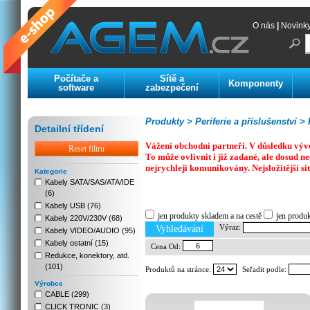
O nás
|
Novink
Počítače a
Sítě a
Komponenty
software
zabezpečení
Produkty >
Periferie a příslušenství >
K
Detailní třídení
Vážení obchodní partneři. V důsledku výv
Reset filtru
To může ovlivnit i již zadané, ale dosud
nejrychleji komunikovány. Nejsložitější si
Kategorie
Kabely SATA/SAS/ATA/IDE
(6)
Previous
Next
Stop
Kabely USB (76)
jen produkty skladem a na cestě
jen produ
Kabely 220V/230V (68)
Výraz:
Vyhledávání
Kabely VIDEO/AUDIO (95)
Kabely ostatní (15)
Cena Od:
Redukce, konektory, atd.
(101)
Produktů na stránce:
Seřadit podle:
Výrobce
CABLE (299)
CLICK TRONIC (3)