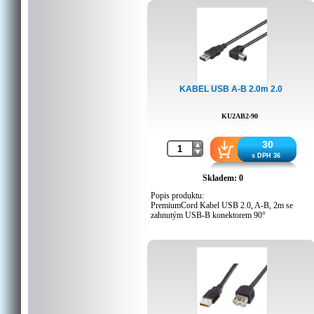
KABEL USB A-B 2.0m 2.0
KU2AB2-90
30
s DPH 36
Skladem: 0
Popis produktu:
PremiumCord Kabel USB 2.0, A-B, 2m se
zahnutým USB-B konektorem 90°
- délka 2m
- zahnutý USB-B konektor 90°
- certifikováno pro USB2.0(1.5/12/480MBps)
- pro připojení zařízení (tiskárna, skener...)