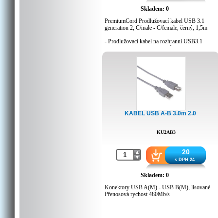
Skladem: 0
PremiumCord Prodlužovací kabel USB 3.1
generation 2, C/male - C/female, černý, 1,5m
- Prodlužovací kabel na rozhranní USB3.1
- Slouží k prodloužení kabelů s konektory typu
C
- První konektor: USB typ C samec
- Druhý konektor: USB typ C samice
- Přenosová rychlost: Super-speed 10 Gbps, až
20x rychlejší než standardní USB2.0
- Zalévané konektory, které se dají zasouvat
oboustranně,v libovolné orientaci.
- Barva: černá
- Balení PVC sáček s etiketou a EAN kódem
KABEL USB A-B 3.0m 2.0
- Délka: 1,5m
KU2AB3
20
s DPH 24
Skladem: 0
Konektory USB A(M) - USB B(M), lisované
Přenosová rychost 480Mb/s