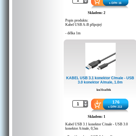
s DPH 16
Skladem: 2
Popis produktu:
Kabel USB A-B přípojný
- délka 1m
- certifikováno pro USB2.0(1.5/12/480MBps)
- pro připojení zařízení (tiskárna, skener...)
KABEL USB 3.1 konektor C/male - USB
3.0 konektor A/male, 1.0m
ku31ca1bk
176
s DPH 213
Skladem: 1
Kabel USB 3.1 konektor C/male - USB 3.0
konektor A/male, 0,5m