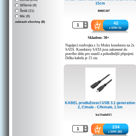
15cm
Stříbrná (8)
Šedá (21)
88885307
Mix (8)
zobrazit všechny (8)
42
s DPH 51
Skladem: 50+
Napájecí rozdvojka z 1x Molex konektoru na 2x
SATA. Konektory SATA jsou zalomené do
pravého úhlu pro snazší a pohodlnější připojení.
Délka kabelu je 15 cm.
KABEL prodlužovací USB 3.1 generation
2, C/male - C/female, 1.5m
ku31mfa015
234
s DPH 283