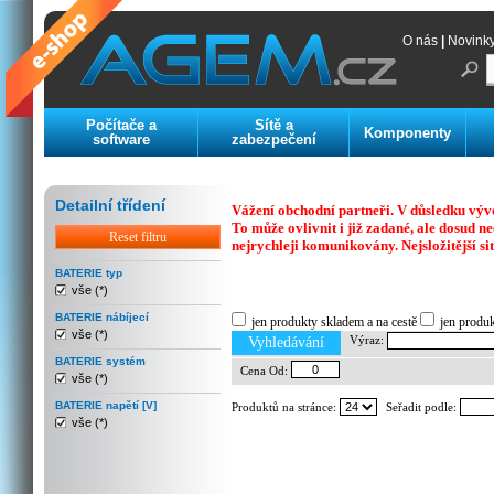
O nás
|
Novink
Počítače a
Sítě a
Komponenty
software
zabezpečení
Detailní třídení
Vážení obchodní partneři. V důsledku výv
To může ovlivnit i již zadané, ale dosud
Reset filtru
nejrychleji komunikovány. Nejsložitější si
BATERIE typ
vše (*)
Previous
Next
Stop
BATERIE nábíjecí
jen produkty skladem a na cestě
jen produ
vše (*)
Výraz:
Vyhledávání
BATERIE systém
Cena Od:
vše (*)
BATERIE napětí [V]
Produktů na stránce:
Seřadit podle:
vše (*)