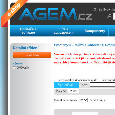
O nás
|
Novink
Počítače a
Sítě a
Komponenty
software
zabezpečení
Produkty >
Elektro a kancelář >
Drobné
Detailní třídení
Vážení obchodní partneři. V důsledku výv
Reset filtru
To může ovlivnit i již zadané, ale dosud
nejrychleji komunikovány. Nejsložitější si
Výrobce
GVDA (3)
Previous
Next
Stop
jen produkty skladem a na cestě
jen produ
Výraz:
Vyhledávání
Cena Od:
Produktů na stránce:
Seřadit podle: