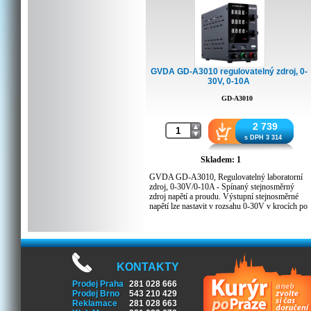
GVDA GD-A3010 regulovatelný zdroj, 0-
30V, 0-10A
GD-A3010
2 739
s DPH 3 314
Skladem: 1
GVDA GD-A3010, Regulovatelný laboratorní
zdroj, 0-30V/0-10A - Spínaný stejnosměrný
zdroj napětí a proudu. Výstupní stejnosměrné
napětí lze nastavit v rozsahu 0-30V v krocích po
10mV a výstupní proud v rozsahu 0-10A v
krocích 1mA. Panel se třemi čtyřmístnými
digitálními displeji s zobrazením napětí, proudu
a výkonu. Současné zobrazení V/A/W. Ochrana
proti zkratu, přepětí, omezení proudu, přetížení,
přehřátí. Teplotně řízený ventilátor s nízkou
KONTAKTY
hlučností. USB nabíjecí zásuvka 5V2A.
Prodej Praha
281 028 666
Provozní teplota 0-40 stupňů. Obsah balení DC
Prodej Brno
543 210 429
napájecí kabely, AC napájecí kabel. Napájení AC
Reklamace
281 028 663
230V/50Hz.