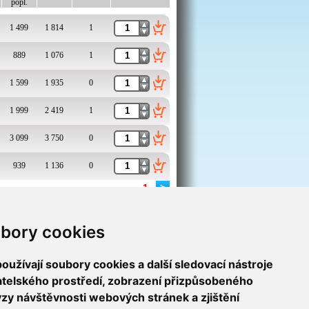
popl.
1 499
1 814
1
889
1 076
1
1 599
1 935
0
1 999
2 419
1
3 099
3 750
0
939
1 136
0
1
>
bory cookies
užívají soubory cookies a další sledovací nástroje
vatelského prostředí, zobrazení přizpůsobeného
ýzy návštěvnosti webových stránek a zjištění
9709/6