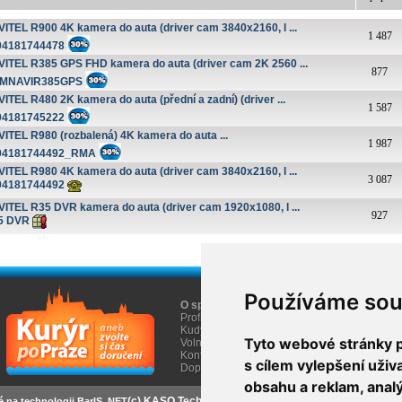
ITEL R900 4K kamera do auta (driver cam 3840x2160, l ...
1 487
94181744478
ITEL R385 GPS FHD kamera do auta (driver cam 2K 2560 ...
877
MNAVIR385GPS
ITEL R480 2K kamera do auta (přední a zadní) (driver ...
1 587
94181745222
ITEL R980 (rozbalená) 4K kamera do auta ...
1 987
94181744492_RMA
ITEL R980 4K kamera do auta (driver cam 3840x2160, l ...
3 087
94181744492
ITEL R35 DVR kamera do auta (driver cam 1920x1080, l ...
927
5 DVR
Používáme sou
O společnosti
O nákupu
Profil firmy AGEM
Obchodní informace
Kudy k nám
Informace Cookies
Tyto webové stránky po
Volná místa
Kontakty
s cílem vylepšení uži
Doprava
obsahu a reklam, anal
(c) KASO Technologies s.r.o
https://www.baris.sk
é na technologii BarIS .NET