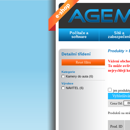
Počítače a
Sítě a
software
zabezpečen
Produkty >
E
Detailní třídení
Vážení obcho
Reset filtru
To může ovli
nejrychleji k
Kategorie
Kamery do auta (6)
Previous
Next
Stop
Výrobce
NAVITEL (6)
jen produkt
Vyhledává
Cena Od:
Produktů na str
Prod. ID