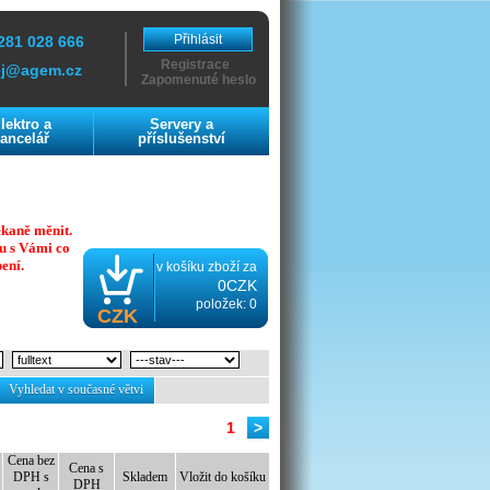
Přihlásit
281 028 666
Registrace
ej@agem.cz
Zapomenuté heslo
lektro a
Servery a
ancelář
příslušenství
ekaně měnit.
u s Vámi co
ení.
v košíku zboží za
0CZK
položek: 0
CZK
Vyhledat v současné větvi
1
>
Cena bez
Cena s
DPH s
Skladem
Vložit do košíku
DPH