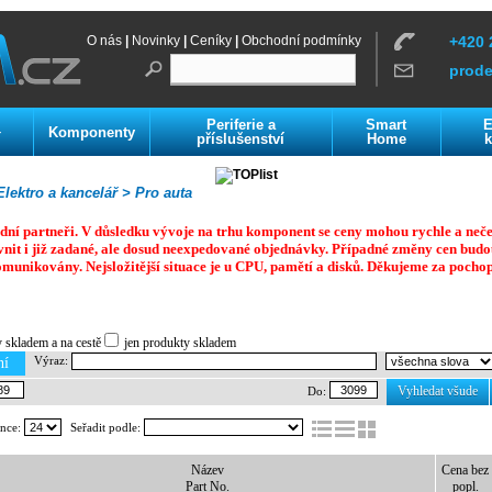
O nás
|
Novinky
|
Ceníky
|
Obchodní podmínky
+420 
prod
Periferie a
Smart
E
Komponenty
í
příslušenství
Home
k
lektro a kancelář >
Pro auta
dní partneři. V důsledku vývoje na trhu komponent se ceny mohou rychle a neč
vnit i již zadané, ale dosud neexpedované objednávky. Případné změny cen budo
omunikovány. Nejsložitější situace je u CPU, pamětí a disků.
Děkujeme za pochop
y skladem a na cestě
jen produkty skladem
Výraz:
ní
Vyhledat všude
Do:
ánce:
Seřadit podle:
Název
Cena bez
Part No.
popl.