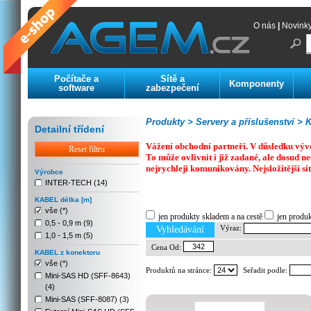
O nás
|
Novink
Počítače a
Sítě a
Komponenty
software
zabezpečení
Produkty >
Servery a příslušenství >
K
Detailní třídení
Vážení obchodní partneři. V důsledku výv
Reset filtru
To může ovlivnit i již zadané, ale dosud
nejrychleji komunikovány. Nejsložitější si
Výrobce
INTER-TECH (14)
Previous
Next
Stop
KABEL délka [m]
vše (*)
jen produkty skladem a na cestě
jen produ
0,5 - 0,9 m (9)
Výraz:
Vyhledávání
1,0 - 1,5 m (5)
Cena Od:
KABEL z konektoru
vše (*)
Produktů na stránce:
Seřadit podle:
Mini-SAS HD (SFF-8643)
(4)
Mini-SAS (SFF-8087) (3)