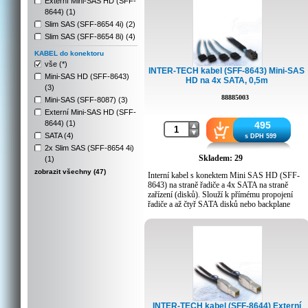
Externí Mini-SAS HD (SFF-
8644) (1)
Slim SAS (SFF-8654 4i) (2)
Slim SAS (SFF-8654 8i) (4)
KABEL do konektoru
vše (*)
INTER-TECH kabel (SFF-8643) Mini-SAS
Mini-SAS HD (SFF-8643)
HD na 4x SATA, 0,5m
(3)
88885003
Mini-SAS (SFF-8087) (3)
Externí Mini-SAS HD (SFF-
8644) (1)
495
SATA (4)
s DPH 599
2x Slim SAS (SFF-8654 4i)
Skladem: 29
(1)
zobrazit všechny (47)
Interní kabel s konektem Mini SAS HD (SFF-
8643) na straně řadiče a 4x SATA na straně
zařízení (disků). Slouží k přímému propojení
řadiče a až čtyř SATA disků nebo backplane
úložného systému.
Délka: 50 cm
INTER-TECH kabel (SFF-8644) Externí