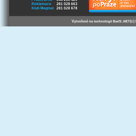
Reklamace
281 028 663
Klub Magnus
281 028 678
V
(c)
ytvořené na technologii BarIS .NET