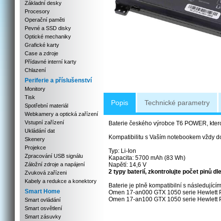
Základní desky
Procesory
Operační paměti
Pevné a SSD disky
Optické mechaniky
Grafické karty
Case a zdroje
Přídavné interní karty
Chlazení
Periferie a příslušenství
Monitory
Tisk
Popis
Technické parametry
Spotřební materiál
Webkamery a optická zařízení
Vstupní zařízení
Baterie českého výrobce T6 POWER, kterou 
Ukládání dat
Kompatibilitu s Vaším notebookem vždy d
Skenery
Projekce
Typ: Li-Ion
Zpracování USB signálu
Kapacita: 5700 mAh (83 Wh)
Záložní zdroje a napájení
Napětí: 14,6 V
2 typy baterií, zkontrolujte počet pinů d
Zvuková zařízeni
Kabely a redukce a konektory
Baterie je plně kompatibilní s následujícím
Smart Home
Omen 17-an000 GTX 1050 serie Hewlett 
Omen 17-an100 GTX 1050 serie Hewlett 
Smart ovládání
Smart osvětlení
Smart zásuvky