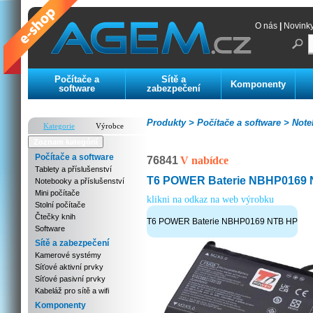
O nás
|
Novink
Počítače a
Sítě a
Komponenty
software
zabezpečení
Produkty >
Počítače a software >
Noteb
Kategorie
Výrobce
Zoznam kategórií
Počítače a software
76841
V nabídce
Tablety a příslušenství
T6 POWER Baterie NBHP0169
Notebooky a příslušenství
Mini počítače
klikni na odkaz na web výrobku
Stolní počítače
Čtečky knih
T6 POWER Baterie NBHP0169 NTB HP
Software
Sítě a zabezpečení
Kamerové systémy
Síťové aktivní prvky
Síťové pasivní prvky
Kabeláž pro sítě a wifi
Komponenty