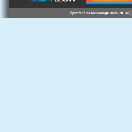
Klub Magnus
281 028 678
V
(c)
ytvořené na technologii BarIS .NET