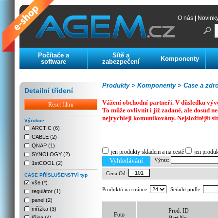
O nás
|
Novink
Počítače a
Sítě a
Komponenty
software
zabezpečení
Produkty >
Komponenty >
Case a zdro
Detailní třídení
Vážení obchodní partneři. V důsledku výv
Reset filtru
To může ovlivnit i již zadané, ale dosud
nejrychleji komunikovány. Nejsložitější si
Výrobce
ARCTIC (6)
CABLE (2)
Previous
Next
Stop
QNAP (1)
jen produkty skladem a na cestě
jen produ
SYNOLOGY (2)
Výraz:
Vyhledávání
1stCOOL (2)
Cena Od:
CASE PŘÍSLUŠENSTVÍ typ
vše (*)
Produktů na stránce:
Seřadit podle:
regulátor (1)
panel (2)
mřížka (3)
Prod. ID
Foto
ližina (4)