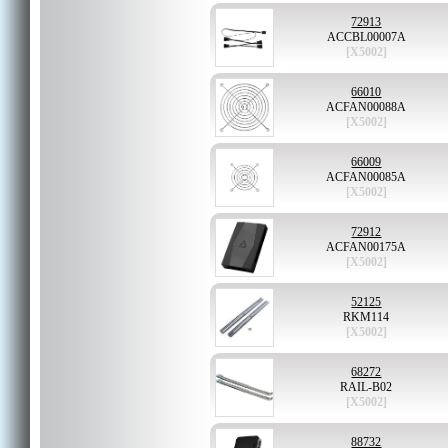
72913
ACCBL00007A
[X5002]
66010
ACFAN00088A
[X5002]
66009
ACFAN00085A
[X5002]
72912
ACFAN00175A
[X5002]
52125
RKM114
[X5002]
68272
RAIL-B02
[X5002]
88732