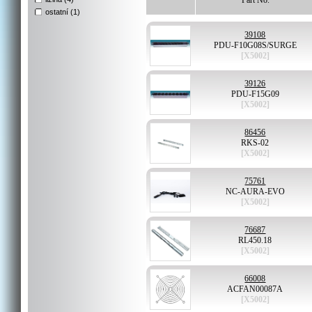
Part No.
ostatní (1)
39108
PDU-F10G08S/SURGE
[X5002]
39126
PDU-F15G09
[X5002]
86456
RKS-02
[X5002]
75761
NC-AURA-EVO
[X5002]
76687
RL450.18
[X5002]
66008
ACFAN00087A
[X5002]