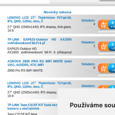
Novinky měsíce
LENOVO LCD 27" ThinkVision P27qd-40,
Skladem:
IPS, QHD, 120Hz, 4ms, Č
8
4
27" QHD (2560x1440) IPS display, Anti-glare,
s D
[X5002]
16:9
Extreme mode 4 ms res...
TP-LINK EAP625-Outdoor HD AX1800
Skladem:
vnitřní/venkovní Wi-Fi 6 př
5
1
EAP625-Outdoor HD
s 
[X5002]
AX1800 vnitřní/venkovní Wi-Fi 6 přístupový
bod
Wi...
ASROCK Z890 PRO RS WIFI WHITE (intel
Skladem:
1851, 4xDDR5, ATX, WIFI
4
0
Z890 Pro RS WiFi WHITE
s 
[X5002]
Podporuje procesory Intel® Core ™ Ultra (řa...
LENOVO LCD 27" ThinkVision T27qd-40,
Skladem:
IPS, QHD, 120Hz, 4ms, Č
6
3
27" QHD (2560x1440) IPS display, Anti-glare
s 
[X5002]
16:9
Extreme mode 4 ms resp...
Používáme sou
TP-LINK Tapo C615F KIT Sada bezpečnostní
Skladem:
kamery s otočným/sk
2
4
Tapo C615F KIT New
s 