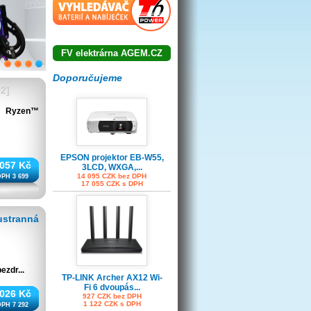
FV elektrárna AGEM.CZ
1
2
3
4
Doporučujeme
2]
5 Ryzen™
EPSON projektor EB-W55,
 057 Kč
3LCD, WXGA,...
14 095 CZK bez DPH
DPH 3 699
17 055 CZK s DPH
ustranná
ezdr...
TP-LINK Archer AX12 Wi-
Fi 6 dvoupás...
 026 Kč
927 CZK bez DPH
1 122 CZK s DPH
DPH 7 292