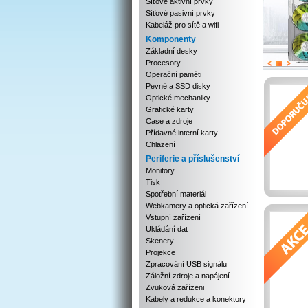
Síťové aktivní prvky
Síťové pasivní prvky
Kabeláž pro sítě a wifi
Komponenty
Základní desky
Procesory
Previous
Next
Stop
Operační paměti
Pevné a SSD disky
Optické mechaniky
Grafické karty
Case a zdroje
Přídavné interní karty
Chlazení
Periferie a příslušenství
Monitory
Tisk
Spotřební materiál
Webkamery a optická zařízení
Vstupní zařízení
Ukládání dat
Skenery
Projekce
Zpracování USB signálu
Záložní zdroje a napájení
Zvuková zařízeni
Kabely a redukce a konektory