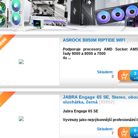
ASROCK B850M RIPTIDE WIFI
[X500
Podporuje procesory AMD Socket AM
řady 9000 a 8000 a 7000
4x ...
Skladem:
3
3
s 
JABRA Engage 65 SE, Stereo, obo
sluchátka, černá
[X5002]
Jabra Engage 65 SE
Vyvinuty jako nejvýkonnější profesionální b
Skladem:
6
7
s 