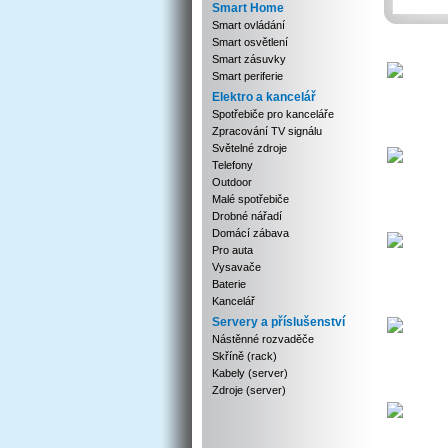
Smart Home
Smart ovládání
Smart osvětlení
Smart zásuvky
Smart periferie
Elektro a kancelář
Spotřebiče pro kanceláře
Zpracování TV signálu
Světelné zdroje
Telefony
Outdoor
Malé spotřebiče
Drobné nářadí
Domácí zábava
Pro auta
Vysavače
Baterie
Kancelář
Servery a příslušenství
Nástěnné rozvaděče
Skříně (rack)
Kabely (server)
Zdroje (server)