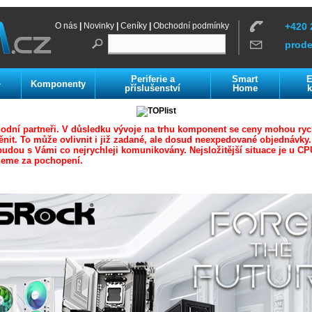
O nás
|
Novinky
|
Ceníky
|
Obchodní podmínky
+420 
prod
Periferie a
Smart
E
Komponenty
í
příslušenství
Home
k
odní partneři. V důsledku vývoje na trhu komponent se ceny mohou ryc
nit. To může ovlivnit i již zadané, ale dosud neexpedované objednávky
udou s Vámi co nejrychleji komunikovány. Nejsložitější situace je u CP
jeme za pochopení.