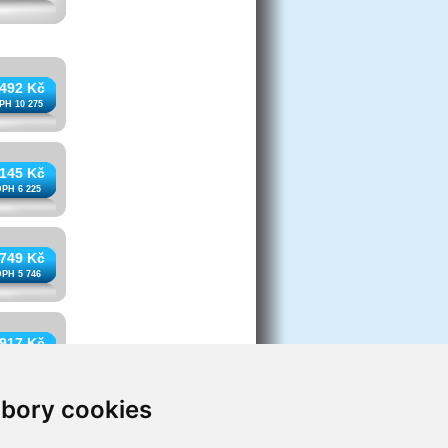
 492 Kč
PH 10 275
 145 Kč
DPH 6 225
 749 Kč
DPH 5 746
 917 Kč
DPH 8 370
bory cookies
 607 Kč
DPH 3 154