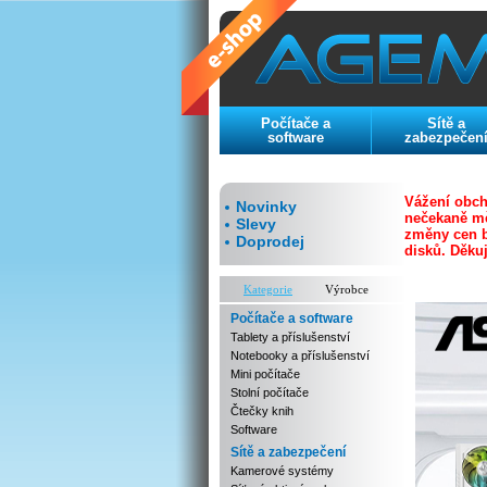
Počítače a
Sítě a
software
zabezpečen
Vážení obch
Novinky
nečekaně mě
Slevy
změny cen b
Doprodej
disků.
Děku
Kategorie
Výrobce
Počítače a software
Tablety a příslušenství
Notebooky a příslušenství
Mini počítače
Stolní počítače
Čtečky knih
Software
Sítě a zabezpečení
Kamerové systémy