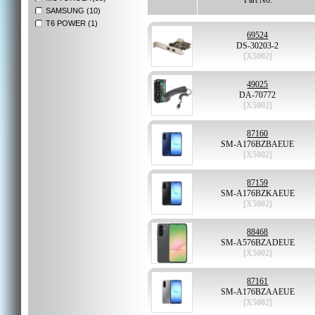
Part No.
SAMSUNG (10)
T6 POWER (1)
69524
DS-30203-2
[X5002]
49025
DA-70772
[X5002]
87160
SM-A176BZBAEUE
[X5002]
87159
SM-A176BZKAEUE
[X5002]
88468
SM-A576BZADEUE
[X5002]
87161
SM-A176BZAAEUE
[X5002]