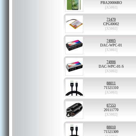
PBA20006RO
[X5002]
71479
CPGI0002
[X5002]
74905
DAC-WPC-01
[X5002]
74906
DAC-WPC-01-S
[X5002]
88011
71521310
[X5002]
87553
20111770
[X5002]
88010
71521309