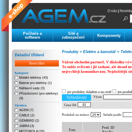
O nás
|
Novink
Počítače a
Sítě a
Komponenty
software
zabezpečení
Produkty >
Elektro a kancelář >
Telefo
Detailní třídení
Vážení obchodní partneři. V důsledku výv
Reset filtru
To může ovlivnit i již zadané, ale dosud
nejrychleji komunikovány. Nejsložitější si
Kategorie
Mobilní telefony (43)
Baterie pro telefony (1)
Previous
Next
Stop
Náhlavní sady (3)
jen produkty skladem a na cestě
jen produ
Příslušenství (pro telefony)
Výraz:
Vyhledávání
(9)
Cena Od:
Výrobce
AGEM (7)
Produktů na stránce:
Seřadit podle:
CABLE (2)
GEMBIRD (2)
JABRA (3)
Prod. ID
Foto
MOTOROLA (33)