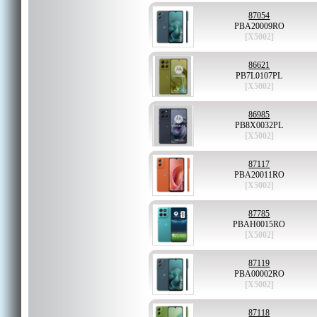
87054
PBA20009RO
[X5002]
86621
PB7L0107PL
[X5002]
86985
PB8X0032PL
[X5002]
87117
PBA20011RO
[X5002]
87785
PBAH0015RO
[X5002]
87119
PBA00002RO
[X5002]
87118