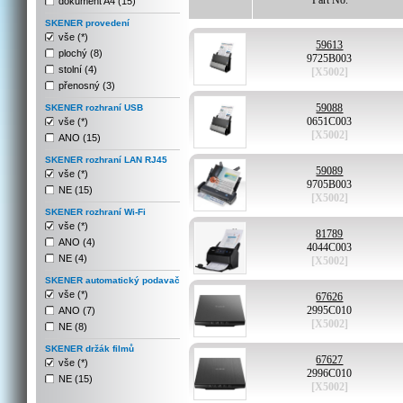
Part No.
dokument A4 (15)
SKENER provedení
vše (*)
59613
plochý (8)
9725B003
stolní (4)
[X5002]
přenosný (3)
59088
SKENER rozhraní USB
0651C003
vše (*)
[X5002]
ANO (15)
SKENER rozhraní LAN RJ45
59089
vše (*)
9705B003
NE (15)
[X5002]
SKENER rozhraní Wi-Fi
vše (*)
81789
ANO (4)
4044C003
NE (4)
[X5002]
SKENER automatický podavač
vše (*)
67626
2995C010
ANO (7)
[X5002]
NE (8)
SKENER držák filmů
67627
vše (*)
2996C010
NE (15)
[X5002]