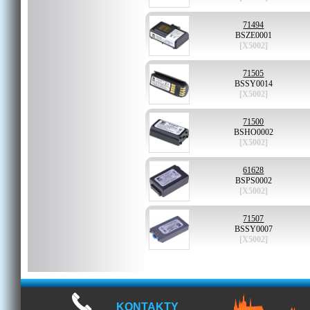
71494
BSZE0001
[X5002]
71505
BSSY0014
[X5002]
71500
BSHO0002
[X5002]
61628
BSPS0002
[X5002]
71507
BSSY0007
[X5002]
KONTAKTY