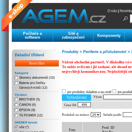
O nás
|
Novink
Počítače a
Sítě a
Komponenty
software
zabezpečení
Produkty >
Periferie a příslušenství >
Detailní třídení
Vážení obchodní partneři. V důsledku výv
Reset filtru
To může ovlivnit i již zadané, ale dosud
nejrychleji komunikovány. Nejsložitější si
Kategorie
Skenery dokumentů (15)
Baterie pro čtečky
Previous
Next
Stop
čárových kódů (12)
jen produkty skladem a na cestě
jen produ
Výrobce
Výraz:
Vyhledávání
BROTHER (5)
CANON (6)
Cena Od:
EPSON (8)
Produktů na stránce:
Seřadit podle:
T6 POWER (12)
SKENER formát
vše (*)
Prod. ID
Foto