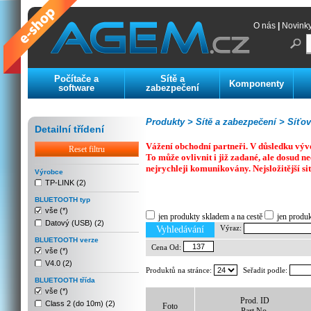
O nás
|
Novink
Počítače a
Sítě a
Komponenty
software
zabezpečení
Produkty >
Sítě a zabezpečení >
Síťov
Detailní třídení
Vážení obchodní partneři. V důsledku výv
Reset filtru
To může ovlivnit i již zadané, ale dosud
nejrychleji komunikovány. Nejsložitější si
Výrobce
TP-LINK (2)
Previous
Next
Stop
BLUETOOTH typ
vše (*)
jen produkty skladem a na cestě
jen produ
Datový (USB) (2)
Výraz:
Vyhledávání
BLUETOOTH verze
Cena Od:
vše (*)
V4.0 (2)
Produktů na stránce:
Seřadit podle:
BLUETOOTH třída
vše (*)
Prod. ID
Class 2 (do 10m) (2)
Foto