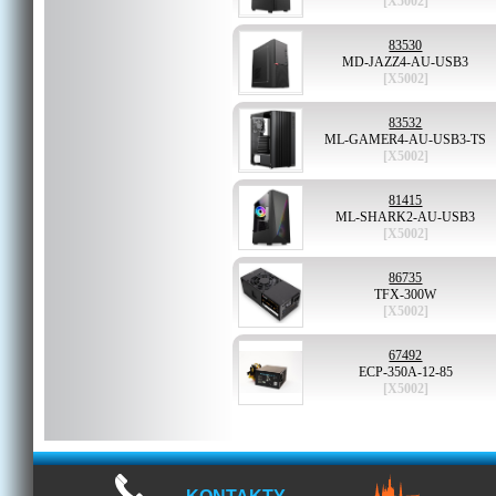
[X5002]
83530
MD-JAZZ4-AU-USB3
[X5002]
83532
ML-GAMER4-AU-USB3-TS
[X5002]
81415
ML-SHARK2-AU-USB3
[X5002]
86735
TFX-300W
[X5002]
67492
ECP-350A-12-85
[X5002]