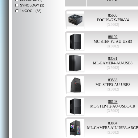
Part No.
SYNOLOGY (2)
1stCOOL (38)
85605
FOCUS-GX-750-V4
[X5002]
88192
MC-STEP-P2-AU-USB3
[X5002]
83531
ML-GAMER4-AU-USB3
[X5002]
83533
MC-STEP5-AU-USB3
[X5002]
88193
MC-STEP-P2-AU-USBC-CR
[X5002]
83884
ML-GAMER5-AU-USB3-ARG
[X5002]