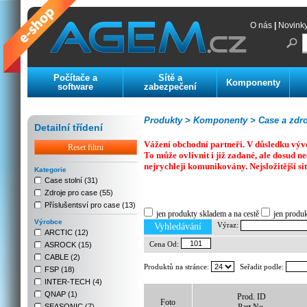
O nás
|
Novink
Počítače a
Sítě a
Komponenty
software
zabezpečení
Produkty >
Komponenty >
Case a zdro
Detailní třídení
Vážení obchodní partneři. V důsledku výv
Reset filtru
To může ovlivnit i již zadané, ale dosud
nejrychleji komunikovány. Nejsložitější si
Kategorie
Case stolní (31)
Zdroje pro case (55)
Previous
Next
Stop
Příslušentsví pro case (13)
jen produkty skladem a na cestě
jen produ
Výrobce
Výraz:
Vyhledávání
ARCTIC (12)
Cena Od:
ASROCK (15)
CABLE (2)
Produktů na stránce:
Seřadit podle:
FSP (18)
INTER-TECH (4)
QNAP (1)
Prod. ID
Foto
SEASONIC (7)