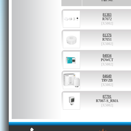
Part No.
81383
R7072
[X5002]
81376
R7051
[X5002]
84934
POWCT
[X5002]
84649
TRVZB
[X5002]
87791
R7067-S_RMA
[X5002]