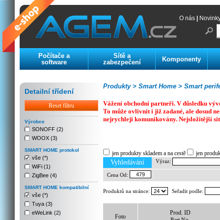
O nás
|
Novink
Počítače a
Sítě a
Komponenty
software
zabezpečení
Produkty >
Smart Home >
Smart perife
Detailní třídení
Vážení obchodní partneři. V důsledku výv
Reset filtru
To může ovlivnit i již zadané, ale dosud
nejrychleji komunikovány. Nejsložitější si
Výrobce
SONOFF (2)
WOOX (3)
Previous
Next
Stop
SMART HOME protokol
jen produkty skladem a na cestě
jen produ
vše (*)
Výraz:
Vyhledávání
WiFi (1)
Cena Od:
ZigBee (4)
SMART HOME kompatibilní
Produktů na stránce:
Seřadit podle:
vše (*)
Tuya (3)
Prod. ID
eWeLink (2)
Foto