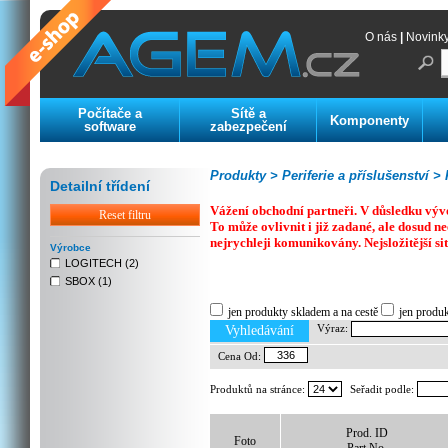
O nás
|
Novink
Počítače a
Sítě a
Komponenty
software
zabezpečení
Produkty >
Periferie a příslušenství >
P
Detailní třídení
Vážení obchodní partneři. V důsledku výv
Reset filtru
To může ovlivnit i již zadané, ale dosud
nejrychleji komunikovány. Nejsložitější si
Výrobce
LOGITECH (2)
SBOX (1)
Previous
Next
Stop
jen produkty skladem a na cestě
jen produ
Výraz:
Vyhledávání
Cena Od:
Produktů na stránce:
Seřadit podle:
Prod. ID
Foto