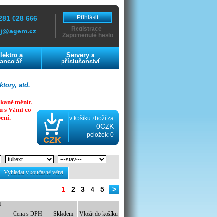
Přihlásit
281 028 666
Registrace
ej@agem.cz
Zapomenuté heslo
lektro a
Servery a
ancelář
příslušenství
tory, atd.
ekaně měnit.
u s Vámi co
ení.
v košíku zboží za
0CZK
položek: 0
CZK
Vyhledat v současné větvi
1
2
3
4
5
>
H
Cena s DPH
Skladem
Vložit do košíku