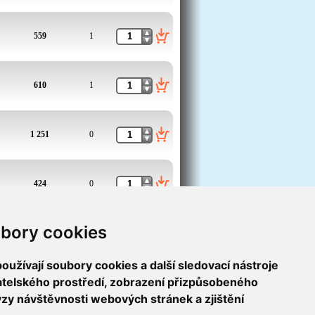
559
1
610
1
1 251
0
424
0
bory cookies
876
3
užívají soubory cookies a další sledovací nástroje
1
2
3
4
5
>
vatelského prostředí, zobrazení přizpůsobeného
ýzy návštěvnosti webových stránek a zjištění