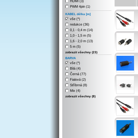
HDMI (3)
PWM 4pin (1)
KABEL délka [m]
vše (*)
redukce (36)
0,1 - 0,4 m (14)
1,0 - 1,5 m (5)
1,6 - 2,0 m (13)
5 m (5)
zobrazit všechny (23)
BARVA
vše (*)
Bílá (4)
Černá (77)
Fialová (2)
Stříbrná (8)
Mix (4)
zobrazit všechny (8)