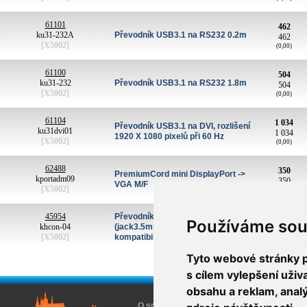
61101
462
ku31-232A
Převodník USB3.1 na RS232 0.2m
462
[X5002]
(0,00)
61100
504
ku31-232
Převodník USB3.1 na RS232 1.8m
504
[X5002]
(0,00)
61104
1 034
Převodník USB3.1 na DVI, rozlišení
ku31dvi01
1 034
1920 X 1080 pixelů při 60 Hz
[X5002]
(0,00)
62488
350
PremiumCord mini DisplayPort ->
kportadm09
350
VGA M/F
[X5002]
(0,00)
45954
Převodník VGA(DB15HD) a AUDIO
721
Používáme sou
khcon-04
(jack3.5mm) na HDMI, HDCP
724
[X5002]
kompatibilní
(3,20)
Tyto webové stránky po
s cílem vylepšení uži
obsahu a reklam, anal
O společnosti
O nákupu