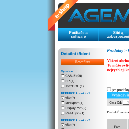
Počítače a
Sítě a
software
zabezpečen
Produkty >
P
Detailní třídení
Vážení obcho
Reset filtru
To může ovli
nejrychleji k
Výrobce
CABLE (99)
HP (1)
Previous
Next
Stop
1stCOOL (1)
jen produkt
REDUKCE konektor1
Vyhledává
vše (*)
Cena Od:
MiniDport (1)
DisplayPort (2)
Produktů na str
PWM 3pin (1)
REDUKCE konektor2
vše (*)
Foto