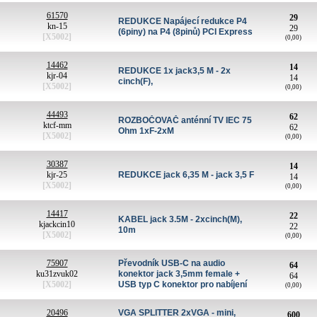
61570
29
REDUKCE Napájecí redukce P4
kn-15
29
(6piny) na P4 (8pinů) PCI Express
[X5002]
(0,00)
14462
14
REDUKCE 1x jack3,5 M - 2x
kjr-04
14
cinch(F),
[X5002]
(0,00)
44493
62
ROZBOČOVAČ anténní TV IEC 75
ktcf-mm
62
Ohm 1xF-2xM
[X5002]
(0,00)
30387
14
kjr-25
REDUKCE jack 6,35 M - jack 3,5 F
14
[X5002]
(0,00)
14417
22
KABEL jack 3.5M - 2xcinch(M),
kjackcin10
22
10m
[X5002]
(0,00)
75907
Převodník USB-C na audio
64
ku31zvuk02
konektor jack 3,5mm female +
64
[X5002]
USB typ C konektor pro nabíjení
(0,00)
20496
VGA SPLITTER 2xVGA - mini,
600