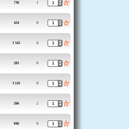
730
1
424
0
1 542
0
283
0
3 145
0
266
2
846
0