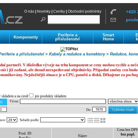
O nás
|
Novinky
|
Ceníky
|
Obchodní podmínky
+420 
prod
Periferie a
Smart
E
Komponenty
í
příslušenství
Home
k
eriferie a příslušenství >
Kabely a redukce a konektory >
Redukce, konek
dní partneři. V důsledku vývoje na trhu komponent se ceny mohou rychle a neč
vnit i již zadané, ale dosud neexpedované objednávky. Případné změny cen budo
omunikovány. Nejsložitější situace je u CPU, pamětí a disků.
Děkujeme za pochop
y skladem a na cestě
jen produkty skladem
Výraz:
ní
Vyhledat všude
Do:
ánce:
Seřadit podle:
Cena bez DP
Prod. ID
bez popl.
Název