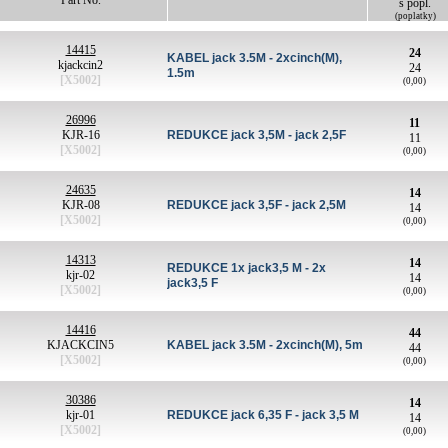
Part No.
s popl.
(poplatky)
14415
24
KABEL jack 3.5M - 2xcinch(M),
kjackcin2
24
1.5m
[X5002]
(0,00)
26996
11
KJR-16
REDUKCE jack 3,5M - jack 2,5F
11
[X5002]
(0,00)
24635
14
KJR-08
REDUKCE jack 3,5F - jack 2,5M
14
[X5002]
(0,00)
14313
14
REDUKCE 1x jack3,5 M - 2x
kjr-02
14
jack3,5 F
[X5002]
(0,00)
14416
44
KJACKCIN5
KABEL jack 3.5M - 2xcinch(M), 5m
44
[X5002]
(0,00)
30386
14
kjr-01
REDUKCE jack 6,35 F - jack 3,5 M
14
[X5002]
(0,00)