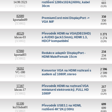
14.99.3523
rozlišení 1280x1024@60Hz, kabel
603
[X5002]
30cm
(3,20)
82089
350
PremiumCord mini DisplayPort ->
kportadm09
350
VGA M/F
[X5002]
(0,00)
48529
Převodník HDMI na VGA(DB15HD)
1 271
khcon-03
a AUDIO (jack3.5mm), HDMI 1.3,
1 274
[X5002]
HDCP kompatibilní
(3,20)
67060
234
Redukce adaptér DisplayPort -
kportad03
234
HDMI Male/Female 15cm
[X5002]
(0,00)
58202
2 596
Konvertor VGA na HDMI rozhraní s
VC-180
2 599
audiem až 1080P, stereo
[X5002]
(3,20)
57287
Převodník HDMI na rozhraní VGA
217
khcon-17
miniaturní elektronický, FULL HD
220
[X5002]
1080P
(3,20)
61106
699
Převodník USB3.1 na HDMI,
ku31hdmi01
699
rozlišení 4K*2K@30Hz
[X5002]
(0,00)