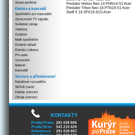
Smart periferie
Predator Helios Neo 14 PHN14-51 Acer
Predator Triton Neo 16 PTN16-51 Acer
Elektro a kancelář
Swift X 16 SFX16-61G Acer
Spotřebiče pro kanceláře
Zpracování TV signálu
Světelné zdroje
Telefony
Outdoor
Malé spotřebiče
Drobné nářadí
Domácí zábava
Pro auta
Vysavače
Baterie
Kancelář
Servery a příslušenství
Nástěnné rozvaděče
Skříně (rack)
Kabely (server)
Zdroje (server)
KONTAKTY
Prodej Praha
281 028 666
Prodej Brno
543 210 429
Reklamace
281 028 663