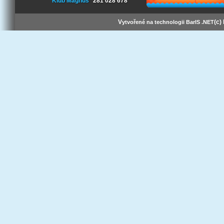
Klub Magnus
281 028 678
V
(c)
ytvořené na technologii BarIS .NET