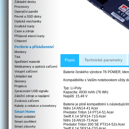
Základní desky
Procesory
Operační paměti
Pevné a SSD disky
Optické mechaniky
Grafické karty
Case a zdroje
Přídavné interní karty
Chlazení
Periferie a příslušenství
Monitory
Tisk
Popis
Technické parametry
Spotřební materiál
Webkamery a optická zařízení
Vstupní zařízení
Baterie českého výrobce T6 POWER, kterou 
Ukládání dat
Kompatibilitu s Vaším notebookem vždy d
Skenery
Projekce
Typ: Li-Poly
Zpracování USB signálu
Kapacita: 4930 mAh (76 Wh)
Záložní zdroje a napájení
Napětí: 15,48 V
Zvuková zařízeni
Baterie je plně kompatibilní s následujícím
Kabely a redukce a konektory
Nitro 14 AN14-41 Acer
Smart Home
Predator Triton 14 PT14-51 Acer
Swift X 14 SFX14-71G Acer
Smart ovládání
Nitro 16 AN16-73 Acer
Smart osvětlení
Predator Triton 300 SE PT314-52s Acer
Smart zásuvky
Swift X 14 SFX14-72G Acer