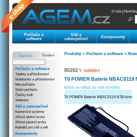
O nás
|
Novink
Počítače a
Sítě a
Komponenty
software
zabezpečení
Produkty >
Počítače a software >
Noteb
Kategorie
Výrobce
Zoznam kategórií
Počítače a software
86262
V nabídce
Tablety a příslušenství
T6 POWER Baterie NBAC0119 
Notebooky a příslušenství
Mini počítače
klikni na odkaz na web výrobku
Stolní počítače
Čtečky knih
T6 POWER Baterie NBAC0119 NTB Acer
Software
Sítě a zabezpečení
Kamerové systémy
Síťové aktivní prvky
Síťové pasivní prvky
Kabeláž pro sítě a wifi
Komponenty