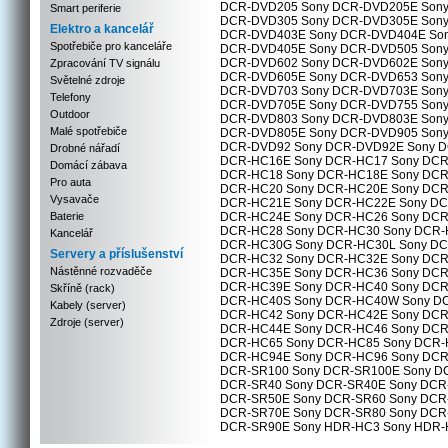
DCR-DVD205 Sony DCR-DVD205E Sony
Smart periferie
DCR-DVD305 Sony DCR-DVD305E Sony
Elektro a kancelář
DCR-DVD403E Sony DCR-DVD404E Son
Spotřebiče pro kanceláře
DCR-DVD405E Sony DCR-DVD505 Sony
DCR-DVD602 Sony DCR-DVD602E Sony
Zpracování TV signálu
DCR-DVD605E Sony DCR-DVD653 Sony
Světelné zdroje
DCR-DVD703 Sony DCR-DVD703E Sony
Telefony
DCR-DVD705E Sony DCR-DVD755 Sony
Outdoor
DCR-DVD803 Sony DCR-DVD803E Sony
Malé spotřebiče
DCR-DVD805E Sony DCR-DVD905 Sony
DCR-DVD92 Sony DCR-DVD92E Sony D
Drobné nářadí
DCR-HC16E Sony DCR-HC17 Sony DCR
Domácí zábava
DCR-HC18 Sony DCR-HC18E Sony DCR
Pro auta
DCR-HC20 Sony DCR-HC20E Sony DCR
Vysavače
DCR-HC21E Sony DCR-HC22E Sony DC
Baterie
DCR-HC24E Sony DCR-HC26 Sony DCR
DCR-HC28 Sony DCR-HC30 Sony DCR-
Kancelář
DCR-HC30G Sony DCR-HC30L Sony DC
Servery a příslušenství
DCR-HC32 Sony DCR-HC32E Sony DCR
Nástěnné rozvaděče
DCR-HC35E Sony DCR-HC36 Sony DCR
DCR-HC39E Sony DCR-HC40 Sony DCR
Skříně (rack)
DCR-HC40S Sony DCR-HC40W Sony D
Kabely (server)
DCR-HC42 Sony DCR-HC42E Sony DCR
Zdroje (server)
DCR-HC44E Sony DCR-HC46 Sony DCR
DCR-HC65 Sony DCR-HC85 Sony DCR-
DCR-HC94E Sony DCR-HC96 Sony DCR
DCR-SR100 Sony DCR-SR100E Sony D
DCR-SR40 Sony DCR-SR40E Sony DCR
DCR-SR50E Sony DCR-SR60 Sony DCR
DCR-SR70E Sony DCR-SR80 Sony DCR
DCR-SR90E Sony HDR-HC3 Sony HDR-