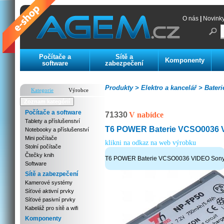
O nás
|
Novink
Počítače a
Sítě a
Komponenty
software
zabezpečení
Produkty >
Elektro a kancelář >
Bateri
Kategorie
Výrobce
Zoznam kategórií
Počítače a software
71330
V nabídce
Tablety a příslušenství
T6 POWER Baterie VCSO0036 
Notebooky a příslušenství
Mini počítače
klikni na odkaz na web výrobku
Stolní počítače
Čtečky knih
T6 POWER Baterie VCSO0036 VIDEO Son
Software
Sítě a zabezpečení
Kamerové systémy
Síťové aktivní prvky
Síťové pasivní prvky
Kabeláž pro sítě a wifi
Komponenty