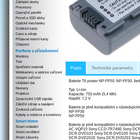
Základní desky
Procesory
Operační paměti
Pevné a SSD disky
Optické mechaniky
Grafické karty
Case a zdroje
Přídavné interní karty
Chlazení
Periferie a příslušenství
Monitory
Tisk
Spotřební materiál
Popis
Technické parametry
Webkamery a optická zařízení
Vstupní zařízení
Baterie T6 power NP-FP50, NP-FP30, še
Ukládání dat
Skenery
Typ: Li-ion
Projekce
Kapacita: 750 mAh (5,4 Wh)
Napětí: 7,2 V
Zpracování USB signálu
Záložní zdroje a napájení
Baterie je plně kompatibilní s následujícím
Zvuková zařízeni
NP-FP30
Kabely a redukce a konektory
NP-FP50
Smart Home
Baterie je plně kompatibilní s následujícím
Smart ovládání
AC-VQP10 Sony CCD-TR748E Sony DCR
Smart osvětlení
DCR-DVD103 Sony DCR-DVD105 Sony 
Smart zásuvky
DCR-DVD202E Sony DCR-DVD203 Sony