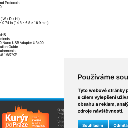
nd Protocols
.0
( W x D x H )
× 0.74 in (14.8 × 6.8 × 18.9 mm)
RoHS
ntents
4.0 Nano USB Adapter UB400
lation Guide
uirements
8.1/8/7/XP
Používáme sou
Tyto webové stránky po
s cílem vylepšení uži
obsahu a reklam, anal
O společnosti
zdroje návštěvnosti.
O nákupu
Profil firmy AGEM
Obchodní informace
Kudy k nám
Informace Cookies
Volná místa
Souhlasím
Odmít
Kontakty