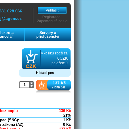
Přihlásit
281 028 666
Registrace
ej@agem.cz
Zapomenuté heslo
lektro a
Servery a
ancelář
příslušenství
v košíku zboží za
0CZK
položek: 0
CZK
Hlídací pes
137 Kč
s DPH 166
bez popl.:
136
Kč
21%
dpad (SNC):
1
Kč
o zákona (AZ):
0
Kč