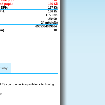
etně popl.:
137
Kč
ně popl.:
166
Kč
 DPH:
137
Kč
PH:
166
Kč
TP-LINK
UB400
24 měsíc(ů)
6935364099664
um)
10
řílohy
LE) a je zpětně kompatibilní s technologií
em