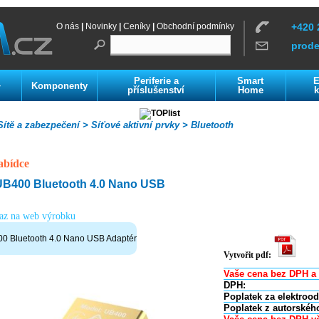
O nás
|
Novinky
|
Ceníky
|
Obchodní podmínky
+420 
prod
Periferie a
Smart
E
Komponenty
í
příslušenství
Home
k
ítě a zabezpečení >
Síťové aktivní prvky >
Bluetooth
abídce
UB400 Bluetooth 4.0 Nano USB
kaz na web výrobku
0 Bluetooth 4.0 Nano USB Adaptér
Vytvořit pdf:
Vaše cena bez DPH a 
DPH:
Poplatek za elektroo
Poplatek z autorskéh