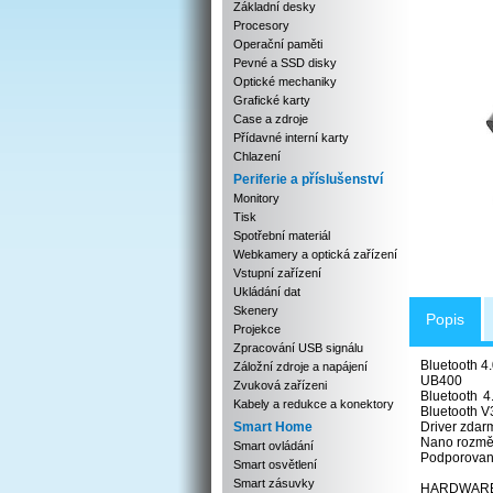
Základní desky
Procesory
Operační paměti
Pevné a SSD disky
Optické mechaniky
Grafické karty
Case a zdroje
Přídavné interní karty
Chlazení
Periferie a příslušenství
Monitory
Tisk
Spotřební materiál
Webkamery a optická zařízení
Vstupní zařízení
Ukládání dat
Skenery
Popis
Projekce
Zpracování USB signálu
Bluetooth 4
Záložní zdroje a napájení
UB400
Zvuková zařízeni
Bluetooth 4
Kabely a redukce a konektory
Bluetooth V3.
Smart Home
Driver zdar
Nano rozměr
Smart ovládání
Podporovaný
Smart osvětlení
Smart zásuvky
HARDWARE