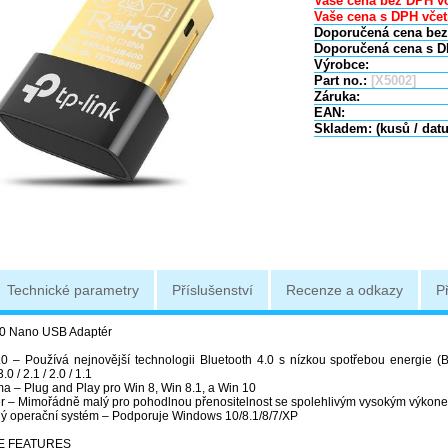
Vaše cena bez DPH vč
Vaše cena s DPH včet
Doporučená cena bez
Doporučená cena s D
Výrobce:
Part no.:
[X5002]
Záruka:
EAN:
Skladem: (kusů / dat
Technické parametry
Příslušenství
Recenze a odkazy
P
.0 Nano USB Adaptér
.0 – Používá nejnovější technologii Bluetooth 4.0 s nízkou spotřebou energie (B
0 / 2.1 / 2.0 / 1.1
ma – Plug and Play pro Win 8, Win 8.1, a Win 10
 – Mimořádně malý pro pohodlnou přenositelnost se spolehlivým vysokým výkon
 operační systém – Podporuje Windows 10/8.1/8/7/XP
 FEATURES