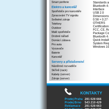
Smart periferie
Standards a
Bluetooth 4
Elektro a kancelář
Interface
Spotřebiče pro kanceláře
USB 2.0
Zpracování TV signálu
Dimensions 
0.58 × 0.27 
Světelné zdroje
OTHERS
Telefony
Certification
Outdoor
FCC, CE, 
Malé spotřebiče
Package Co
Drobné nářadí
Bluetooth 
Quick Instal
Domácí zábava
System Req
Pro auta
Windows 10/
Vysavače
Baterie
Kancelář
Servery a příslušenství
Nástěnné rozvaděče
Skříně (rack)
Kabely (server)
Zdroje (server)
KONTAKTY
Prodej Praha
281 028 666
Prodej Brno
543 210 429
Reklamace
281 028 663