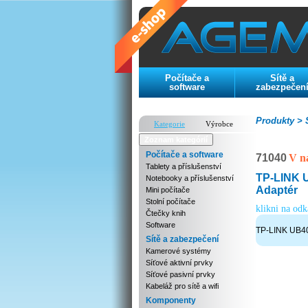
Počítače a
Sítě a
software
zabezpečen
Produkty >
S
Kategorie
Výrobce
Zoznam kategórií
Počítače a software
71040
V n
Tablety a příslušenství
TP-LINK 
Notebooky a příslušenství
Adaptér
Mini počítače
Stolní počítače
klikni na od
Čtečky knih
Software
TP-LINK UB40
Sítě a zabezpečení
Kamerové systémy
Síťové aktivní prvky
Síťové pasivní prvky
Kabeláž pro sítě a wifi
Komponenty