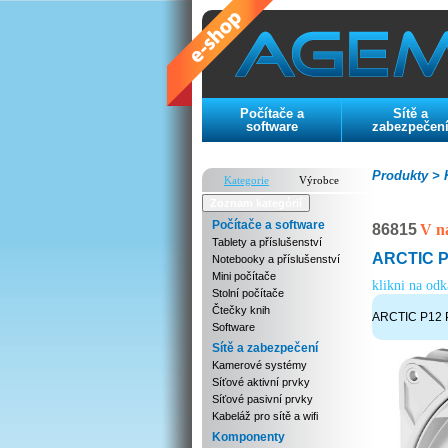
Počítače a
Sítě a
software
zabezpečen
Produkty >
K
Kategorie
Výrobce
Zoznam kategórií
Počítače a software
86815
V n
Tablety a příslušenství
ARCTIC P1
Notebooky a příslušenství
Mini počítače
klikni na od
Stolní počítače
Čtečky knih
ARCTIC P12 Pr
Software
Sítě a zabezpečení
Kamerové systémy
Síťové aktivní prvky
Síťové pasivní prvky
Kabeláž pro sítě a wifi
Komponenty