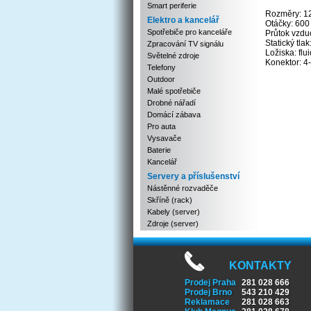
Smart periferie
Rozměry: 1
Elektro a kancelář
Otáčky: 600
Spotřebiče pro kanceláře
Průtok vzdu
Statický tl
Zpracování TV signálu
Ložiska: fl
Světelné zdroje
Konektor: 4
Telefony
Outdoor
Malé spotřebiče
Drobné nářadí
Domácí zábava
Pro auta
Vysavače
Baterie
Kancelář
Servery a příslušenství
Nástěnné rozvaděče
Skříně (rack)
Kabely (server)
Zdroje (server)
KONTAKTY
Prodej Praha
281 028 666
Prodej Brno
543 210 429
Reklamace
281 028 663