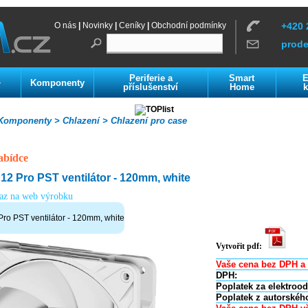
O nás
|
Novinky
|
Ceníky
|
Obchodní podmínky
+420 
prod
Periferie a
Smart
E
Komponenty
í
příslušenství
Home
k
omponenty >
Chlazení >
Chlazení pro case
abídce
2 Pro PST ventilátor - 120mm, white
kaz na web výrobku
o PST ventilátor - 120mm, white
Vytvořit pdf:
Vaše cena bez DPH a 
DPH:
Poplatek za elektroo
Poplatek z autorskéh