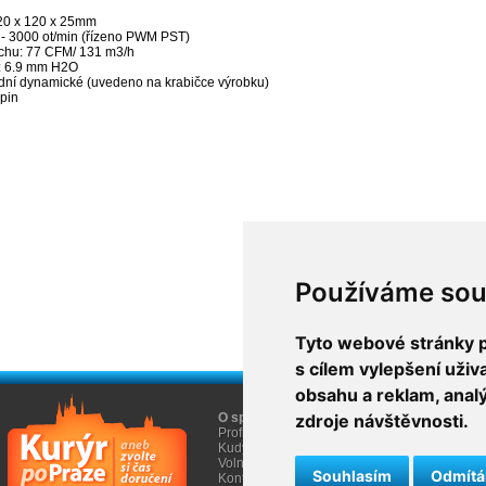
20 x 120 x 25mm
 - 3000 ot/min (řízeno PWM PST)
chu: 77 CFM/ 131 m3/h
ak: 6.9 mm H2O
uidní dynamické (uvedeno na krabičce výrobku)
-pin
Používáme sou
Tyto webové stránky po
s cílem vylepšení uži
obsahu a reklam, anal
O společnosti
zdroje návštěvnosti.
O nákupu
Profil firmy AGEM
Obchodní informace
Kudy k nám
Informace Cookies
Volná místa
Souhlasím
Odmít
Kontakty