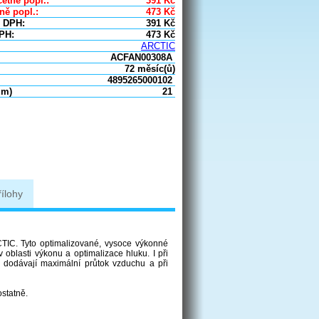
etně popl.:
391
Kč
ně popl.:
473
Kč
 DPH:
391
Kč
PH:
473
Kč
ARCTIC
ACFAN00308A
72 měsíc(ů)
4895265000102
um)
21
řílohy
TIC. Tyto optimalizované, vysoce výkonné
 oblasti výkonu a optimalizace hluku. I při
 dodávají maximální průtok vzduchu a při
ostatně.