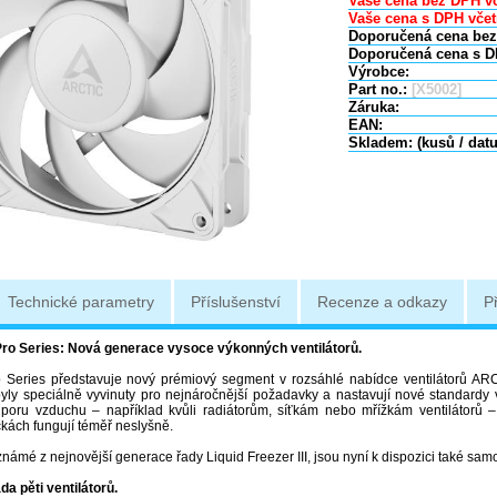
Vaše cena bez DPH vč
Vaše cena s DPH včet
Doporučená cena bez
Doporučená cena s D
Výrobce:
Part no.:
[X5002]
Záruka:
EAN:
Skladem: (kusů / dat
Technické parametry
Příslušenství
Recenze a odkazy
P
ro Series: Nová generace vysoce výkonných ventilátorů.
Series představuje nový prémiový segment v rozsáhlé nabídce ventilátorů ARC
 byly speciálně vyvinuty pro nejnáročnější požadavky a nastavují nové standardy v
oru vzduchu – například kvůli radiátorům, síťkám nebo mřížkám ventilátorů –
čkách fungují téměř neslyšně.
 známé z nejnovější generace řady Liquid Freezer III, jsou nyní k dispozici také sam
a pěti ventilátorů.