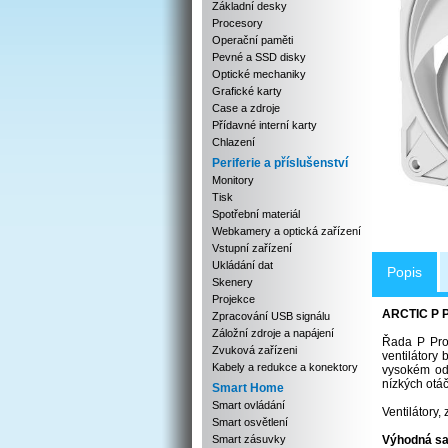
Základní desky
Procesory
Operační paměti
Pevné a SSD disky
Optické mechaniky
Grafické karty
Case a zdroje
Přídavné interní karty
Chlazení
Periferie a příslušenství
Monitory
Tisk
Spotřební materiál
Webkamery a optická zařízení
Vstupní zařízení
Ukládání dat
Popis
Skenery
Projekce
ARCTIC P P
Zpracování USB signálu
Záložní zdroje a napájení
Řada P Pro 
Zvuková zařízeni
ventilátory
Kabely a redukce a konektory
vysokém odp
nízkých otá
Smart Home
Smart ovládání
Ventilátory,
Smart osvětlení
Smart zásuvky
Výhodná sad