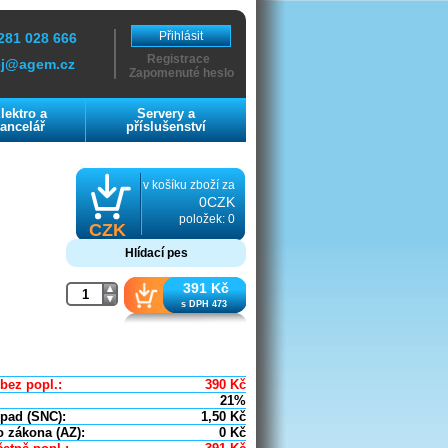
Přihlásit
281 028 666
Registrace
ej@agem.cz
Zapomenuté heslo
lektro a
Servery a
ancelář
příslušenství
v košíku zboží za
0CZK
položek: 0
CZK
Hlídací pes
391 Kč
s DPH 473
bez popl.:
390
Kč
21%
dpad (SNC):
1,50
Kč
o zákona (AZ):
0
Kč