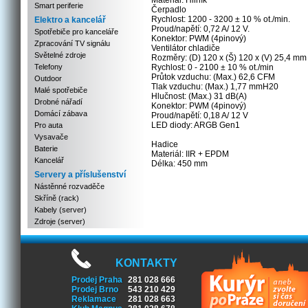
Materiál: Hliník
Smart periferie
Čerpadlo
Rychlost: 1200 - 3200 ± 10 % ot./min.
Elektro a kancelář
Proud/napětí: 0,72 A/ 12 V.
Spotřebiče pro kanceláře
Konektor: PWM (4pinový)
Zpracování TV signálu
Ventilátor chladiče
Světelné zdroje
Rozměry: (D) 120 x (Š) 120 x (V) 25,4 mm
Telefony
Rychlost: 0 - 2100 ± 10 % ot./min
Průtok vzduchu: (Max.) 62,6 CFM
Outdoor
Tlak vzduchu: (Max.) 1,77 mmH20
Malé spotřebiče
Hlučnost: (Max.) 31 dB(A)
Drobné nářadí
Konektor: PWM (4pinový)
Domácí zábava
Proud/napětí: 0,18 A/ 12 V
LED diody: ARGB Gen1
Pro auta
Vysavače
Hadice
Baterie
Materiál: IIR + EPDM
Kancelář
Délka: 450 mm
Servery a příslušenství
Nástěnné rozvaděče
Skříně (rack)
Kabely (server)
Zdroje (server)
KONTAKTY
Prodej Praha
281 028 666
Prodej Brno
543 210 429
Reklamace
281 028 663