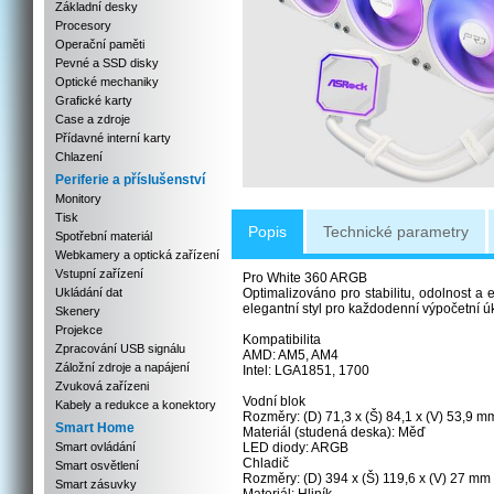
Základní desky
Procesory
Operační paměti
Pevné a SSD disky
Optické mechaniky
Grafické karty
Case a zdroje
Přídavné interní karty
Chlazení
Periferie a příslušenství
Monitory
Tisk
Popis
Technické parametry
Spotřební materiál
Webkamery a optická zařízení
Vstupní zařízení
Pro White 360 ARGB
Ukládání dat
Optimalizováno pro stabilitu, odolnost a 
elegantní styl pro každodenní výpočetní úk
Skenery
Projekce
Kompatibilita
Zpracování USB signálu
AMD: AM5, AM4
Záložní zdroje a napájení
Intel: LGA1851, 1700
Zvuková zařízeni
Vodní blok
Kabely a redukce a konektory
Rozměry: (D) 71,3 x (Š) 84,1 x (V) 53,9 m
Smart Home
Materiál (studená deska): Měď
Smart ovládání
LED diody: ARGB
Chladič
Smart osvětlení
Rozměry: (D) 394 x (Š) 119,6 x (V) 27 mm
Smart zásuvky