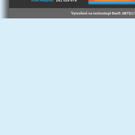
Klub Magnus
281 028 678
V
(c)
ytvořené na technologii BarIS .NET