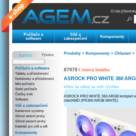
O nás
|
Novink
Počítače a
Sítě a
Komponenty
software
zabezpečení
Produkty >
Komponenty >
Chlazení >
Kategorie
Výrobce
Zoznam kategórií
Počítače a software
87979
Cenová bomba
Tablety a příslušenství
ASROCK PRO WHITE 360 AR
Notebooky a příslušenství
Mini počítače
klikni na odkaz na web výrobku
Stolní počítače
Čtečky knih
ASROCK PRO WHITE 360 ARGB komplet vo
Software
intel/AMD (PR360 ARGB WHITE)
Sítě a zabezpečení
Kamerové systémy
Síťové aktivní prvky
Síťové pasivní prvky
Kabeláž pro sítě a wifi
Komponenty