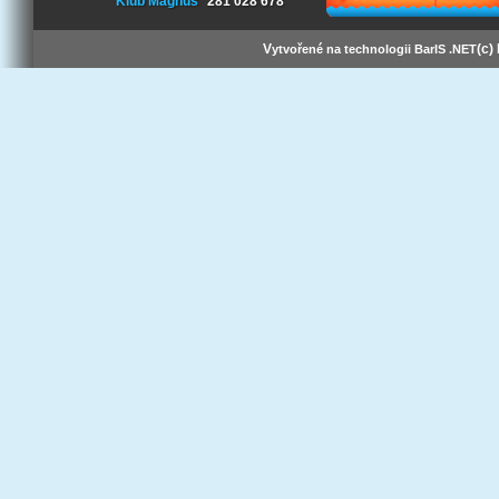
Klub Magnus
281 028 678
V
(c)
ytvořené na technologii BarIS .NET