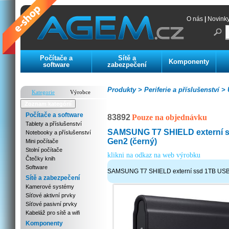
O nás
|
Novink
Počítače a
Sítě a
Komponenty
software
zabezpečení
Produkty >
Periferie a příslušenství >
U
Kategorie
Výrobce
Zoznam kategórií
Počítače a software
83892
Pouze na objednávku
Tablety a příslušenství
SAMSUNG T7 SHIELD externí 
Notebooky a příslušenství
Gen2 (černý)
Mini počítače
Stolní počítače
klikni na odkaz na web výrobku
Čtečky knih
Software
SAMSUNG T7 SHIELD externí ssd 1TB USB3
Sítě a zabezpečení
Kamerové systémy
Síťové aktivní prvky
Síťové pasivní prvky
Kabeláž pro sítě a wifi
Komponenty