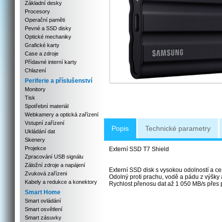
Základní desky
Procesory
Operační paměti
Pevné a SSD disky
Optické mechaniky
Grafické karty
Case a zdroje
Přídavné interní karty
Chlazení
Periferie a příslušenství
Monitory
Tisk
Spotřební materiál
Webkamery a optická zařízení
Vstupní zařízení
Popis
Technické parametry
Ukládání dat
Skenery
Projekce
Externí SSD T7 Shield
Zpracování USB signálu
Záložní zdroje a napájení
Externí SSD disk s vysokou odolností a cer
Zvuková zařízeni
Odolný proti prachu, vodě a pádu z výšky 
Kabely a redukce a konektory
Rychlost přenosu dat až 1 050 MB/s přes
Smart Home
Smart ovládání
Smart osvětlení
Smart zásuvky