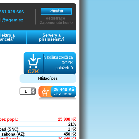
Přihlásit
281 028 666
Registrace
ej@agem.cz
Zapomenuté heslo
lektro a
Servery a
ancelář
příslušenství
v košíku zboží za
0CZK
položek: 0
CZK
Hlídací pes
26 449 Kč
s DPH 32 003
bez popl.:
25 998
Kč
21%
pad (SNC):
1
Kč
 zákona (AZ):
450
Kč