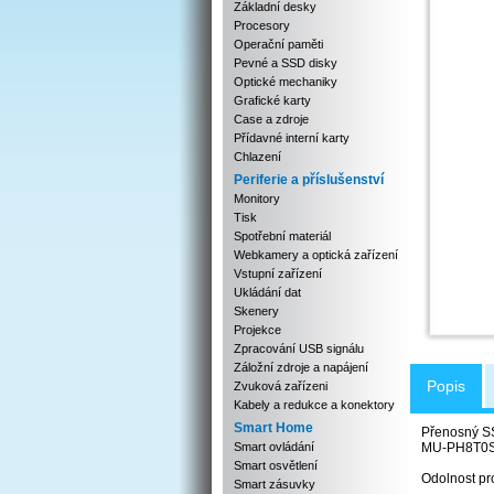
Základní desky
Procesory
Operační paměti
Pevné a SSD disky
Optické mechaniky
Grafické karty
Case a zdroje
Přídavné interní karty
Chlazení
Periferie a příslušenství
Monitory
Tisk
Spotřební materiál
Webkamery a optická zařízení
Vstupní zařízení
Ukládání dat
Skenery
Projekce
Zpracování USB signálu
Záložní zdroje a napájení
Popis
Zvuková zařízeni
Kabely a redukce a konektory
Smart Home
Přenosný S
Smart ovládání
MU-PH8T0
Smart osvětlení
Odolnost pr
Smart zásuvky