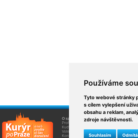
Používáme sou
Tyto webové stránky po
s cílem vylepšení uži
obsahu a reklam, anal
O společnosti
zdroje návštěvnosti.
O nákupu
Profil firmy AGEM
Obchodní informace
Kudy k nám
Informace Cookies
Volná místa
Souhlasím
Odmít
Kontakty