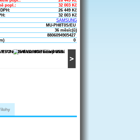
etně popl.:
26 449
Kč
ě popl.:
32 003
Kč
 DPH:
26 449
Kč
PH:
32 003
Kč
SAMSUNG
MU-PH8T0S/EU
36 měsíc(ů)
8806094905427
um)
0
řílohy