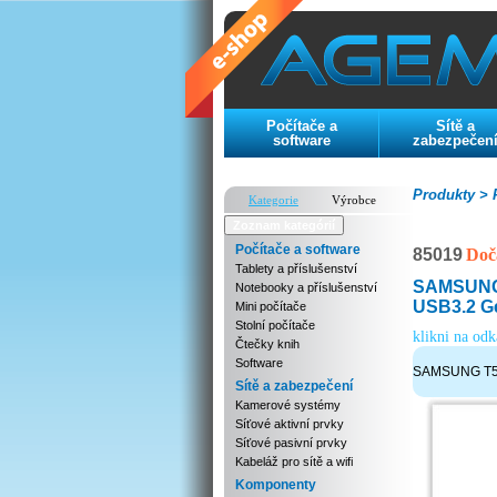
Počítače a
Sítě a
software
zabezpečen
Produkty >
P
Kategorie
Výrobce
Zoznam kategórií
Počítače a software
85019
Doč
Tablety a příslušenství
SAMSUNG 
Notebooky a příslušenství
USB3.2 G
Mini počítače
Stolní počítače
klikni na od
Čtečky knih
Software
SAMSUNG T5 E
Sítě a zabezpečení
Kamerové systémy
Síťové aktivní prvky
Síťové pasivní prvky
Kabeláž pro sítě a wifi
Komponenty