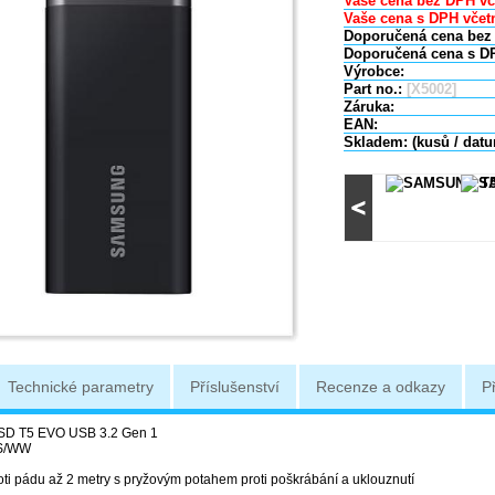
Vaše cena bez DPH vč
Vaše cena s DPH včetn
Doporučená cena bez
Doporučená cena s D
Výrobce:
Part no.:
[X5002]
Záruka:
EAN:
Skladem: (kusů / dat
Technické parametry
Příslušenství
Recenze a odkazy
P
SD T5 EVO USB 3.2 Gen 1
S/WW
oti pádu až 2 metry s pryžovým potahem proti poškrábání a uklouznutí