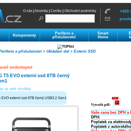
O nás
|
Novinky
|
Ceníky
|
Obchodní podmínky
+420 
prod
Periferie a
Smart
E
Komponenty
í
příslušenství
Home
k
eriferie a příslušenství >
Ukládání dat >
Externí SSD
asně nedostupné
T5 EVO externí ssd 8TB černý
en1
kaz na web výrobku
VO externí ssd 8TB černý USB3.2 Gen1
Vytvořit pdf:
Vaše cena bez DPH a 
DPH:
Poplatek za elektrood
Poplatek z autorského