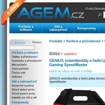
O nás
|
Novink
Počítače a
Sítě a
Komponenty
software
zabezpečení
Produkty >
Periferie a příslušenství >
V
Kategorie
Výrobce
Zoznam kategórií
Počítače a software
85064
V nabídce
Tablety a příslušenství
GENIUS volant/pedály a řadící
Notebooky a příslušenství
Gaming SpeedMaster
Mini počítače
Stolní počítače
klikni na odkaz na web výrobku
Čtečky knih
Software
GENIUS volant/pedály a řadící páka Geniu
Sítě a zabezpečení
SpeedMaster
Kamerové systémy
Síťové aktivní prvky
Síťové pasivní prvky
Kabeláž pro sítě a wifi
Komponenty