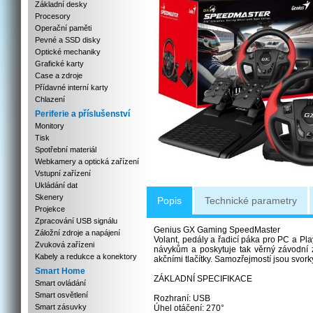
Základní desky
Procesory
Operační paměti
Pevné a SSD disky
Optické mechaniky
Grafické karty
Case a zdroje
Přídavné interní karty
Chlazení
Periferie a příslušenství
Monitory
Tisk
Spotřební materiál
Webkamery a optická zařízení
Vstupní zařízení
Ukládání dat
Skenery
Popis
Technické parametry
Projekce
Zpracování USB signálu
Genius GX Gaming SpeedMaster
Záložní zdroje a napájení
Volant, pedály a řadicí páka pro PC a Pla
Zvuková zařízeni
návykům a poskytuje tak věrný závodní 
Kabely a redukce a konektory
akčními tlačítky. Samozřejmostí jsou svork
Smart Home
ZÁKLADNÍ SPECIFIKACE
Smart ovládání
Smart osvětlení
Rozhraní: USB
Smart zásuvky
Úhel otáčení: 270°