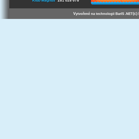
Klub Magnus
281 028 678
V
(c)
ytvořené na technologii BarIS .NET