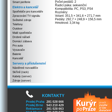
Počet pedálů: 2
Smart periferie
Řadicí páka: sekvenční
Elektro a kancelář
Kompatibilita: PC, PS3, PS4
Spotřebiče pro kanceláře
Rozměry:
Volant: 351,5 × 341,6 × 271,7 mm
Zpracování TV signálu
Pedály: 292,7 × 248,9 × 156,5 mm
Světelné zdroje
Hmotnost: 3,34 kg
Telefony
Outdoor
Malé spotřebiče
Drobné nářadí
Domácí zábava
Pro auta
Vysavače
Baterie
Kancelář
Servery a příslušenství
Nástěnné rozvaděče
Skříně (rack)
Kabely (server)
Zdroje (server)
KONTAKTY
Prodej Praha
281 028 666
Prodej Brno
543 210 429
Reklamace
281 028 663