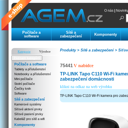
O nás
|
Novink
Počítače a
Sítě a
Komponenty
software
zabezpečení
Produkty >
Sítě a zabezpečení >
Síťov
Kategorie
Výrobce
Zoznam kategórií
Počítače a software
75441
V nabídce
Tablety a příslušenství
TP-LINK Tapo C110 Wi-Fi kame
Notebooky a příslušenství
zabezpečení domácnosti
Mini počítače
Stolní počítače
klikni na odkaz na web výrobku
Čtečky knih
Software
TP-LINK Tapo C110 Wi-Fi kamera pro zabe
Sítě a zabezpečení
Kamerové systémy
Síťové aktivní prvky
Síťové pasivní prvky
Kabeláž pro sítě a wifi
Komponenty