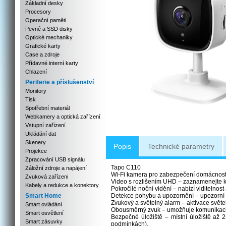
Základní desky
Procesory
Operační paměti
Pevné a SSD disky
Optické mechaniky
Grafické karty
Case a zdroje
Přídavné interní karty
Chlazení
Periferie a příslušenství
Monitory
Tisk
Spotřební materiál
Webkamery a optická zařízení
Vstupní zařízení
Ukládání dat
Skenery
Popis
Technické parametry
Projekce
Zpracování USB signálu
Tapo C110
Záložní zdroje a napájení
Wi-Fi kamera pro zabezpečení domácnost
Zvuková zařízeni
Video s rozlišením UHD – zaznamenejte k
Kabely a redukce a konektory
Pokročilé noční vidění – nabízí viditelnost
Smart Home
Detekce pohybu a upozornění – upozorní
Zvukový a světelný alarm – aktivace svět
Smart ovládání
Obousměrný zvuk – umožňuje komunikaci 
Smart osvětlení
Bezpečné úložiště – místní úložiště až
Smart zásuvky
podmínkách).