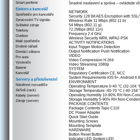
Smart periferie
Snadné nastavení a správa – ovládejte v
Elektro a kancelář
NETWORK
Spotřebiče pro kanceláře
Security 128 Bit AES Encryption with SSL
Zpracování TV signálu
Wireless Rate 11 Mbps (802.11 b)
54 Mbps (802.11 g)
Světelné zdroje
72.2Mbps (802.11n)
Telefony
Frequency 2.4 GHz
Outdoor
Wireless Security WPA, WPA2-PSK
Malé spotřebiče
ACTIVITY NOTIFICATIONS
Drobné nářadí
Input Trigger Motion Detection
Output Notification Push Notification
Domácí zábava
VIDEO
Pro auta
Video Compression H.264
Vysavače
Video Streaming 1080p
Baterie
SYSTEM
Kancelář
Regulatory Certification CE, NCC
System Requirements iOS 9+, Android 4.
Servery a příslušenství
ENVIRONMENT
Nástěnné rozvaděče
Operating Temperature 0-40 °C (32-104 °
Skříně (rack)
Storage Temperature -40-70 °C (-40-158 
Operating Humidity 10-90% RH Non-Con
Kabely (server)
Storage Humidity 5-90% RH Non-Conden
Zdroje (server)
PACKAGE CONTENTS
Package Contents Tapo C110
DC Power Adapter
Quick Start Guide
Mounting Screws
Mounting Template
HARDWARE
Button Reset Button
Indicator LED System LED