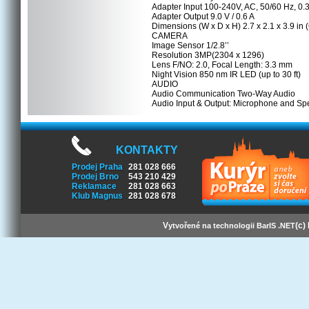
Adapter Input 100-240V, AC, 50/60 Hz, 0.3
Adapter Output 9.0 V / 0.6 A
Dimensions (W x D x H) 2.7 x 2.1 x 3.9 in 
CAMERA
Image Sensor 1/2.8’’
Resolution 3MP(2304 x 1296)
Lens F/NO: 2.0, Focal Length: 3.3 mm
Night Vision 850 nm IR LED (up to 30 ft)
AUDIO
Audio Communication Two-Way Audio
Audio Input & Output: Microphone and Sp
KONTAKTY
Prodej Praha
281 028 666
Prodej Brno
543 210 429
Reklamace
281 028 663
Klub Magnus
281 028 678
V
(c)
ytvořené na technologii BarIS .NET