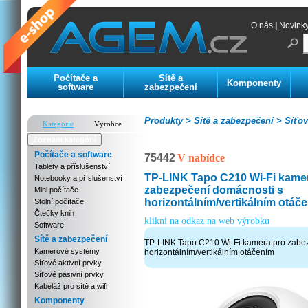
O nás
|
Novink
Počítače a
Sítě a
Komponenty
software
zabezpečení
Produkty >
Sítě a zabezpečení >
Síťov
Kategorie
Výrobce
Zoznam kategórií
Počítače a software
75442
V nabídce
Tablety a příslušenství
TP-LINK Tapo C210 Wi-Fi kame
Notebooky a příslušenství
zabezpečení domácnosti s
Mini počítače
horizontálním/vertikálním otáč
Stolní počítače
Čtečky knih
klikni na odkaz na web výrobku
Software
Sítě a zabezpečení
TP-LINK Tapo C210 Wi-Fi kamera pro zabe
Kamerové systémy
horizontálním/vertikálním otáčením
Síťové aktivní prvky
Síťové pasivní prvky
Kabeláž pro sítě a wifi
Komponenty