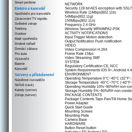
Smart periferie
NETWORK
Security 128 bit AES encryption with SSL
Elektro a kancelář
Wireless Rate 11Mbps(802.11b)
Spotřebiče pro kanceláře
54Mbps(802.11g)
Zpracování TV signálu
150Mbps(802.11n)
Světelné zdroje
Frequency 2.4 GHz
Telefony
Wireless Security WPA/WPA2-PSK
ACTIVITY NOTIFICATIONS
Outdoor
Input Trigger Motion detection
Malé spotřebiče
Output Notification Push notification
Drobné nářadí
VIDEO
Domácí zábava
Video Compression H.264
Frame Rate 15fps
Pro auta
Video Streaming 3MP
Vysavače
SYSTEM
Baterie
Regulatory Certification CE, NCC
Kancelář
System Requirements iOS 9+, Android 4.
ENVIRONMENT
Servery a příslušenství
Operating Temperature 0°C~40°C (32°F~
Nástěnné rozvaděče
Storage Temperature -40°C~70°C (-40°F
Skříně (rack)
Operating Humidity 10%~90%RH non-co
Kabely (server)
Storage Humidity 5%~90%RH non-conde
PACKAGE CONTENTS
Zdroje (server)
Package Contents Tapo Pan/Tilt Home Se
Power Adapter
Quick Start Guide
Mounting Screws
Mounting Plate
Camera Base
HARDWARE
Button Reset button