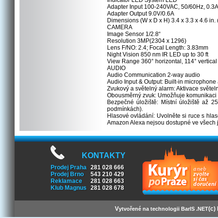
Indicator LED System LED
Adapter Input 100-240VAC, 50/60Hz, 0.3
Adapter Output 9.0V/0.6A
Dimensions (W x D x H) 3.4 x 3.3 x 4.6 in.
CAMERA
Image Sensor 1/2.8“
Resolution 3MP(2304 x 1296)
Lens F/NO: 2.4; Focal Length: 3.83mm
Night Vision 850 nm IR LED up to 30 ft
View Range 360° horizontal, 114° vertical
AUDIO
Audio Communication 2-way audio
Audio Input & Output: Built-in microphon
Zvukový a světelný alarm: Aktivace světel
Obousměrný zvuk: Umožňuje komunikaci p
Bezpečné úložiště: Místní úložiště až 
podmínkách).
Hlasové ovládání: Uvolněte si ruce s hl
Amazon Alexa nejsou dostupné ve všech j
KONTAKTY
Prodej Praha
281 028 666
Prodej Brno
543 210 429
Reklamace
281 028 663
Klub Magnus
281 028 678
V
(c)
ytvořené na technologii BarIS .NET