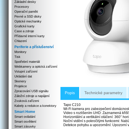
Základní desky
Procesory
Operační paměti
Pevné a SSD disky
Optické mechaniky
Grafické karty
Case a zdroje
Přídavné interní karty
Chlazení
Periferie a příslušenství
Monitory
Tisk
Spotřební materiál
Webkamery a optická zařízení
Vstupní zařízení
Ukládání dat
Skenery
Projekce
Zpracování USB signálu
Popis
Technické parametry
Záložní zdroje a napájení
Zvuková zařízeni
Tapo C210
Kabely a redukce a konektory
Wi-Fi kamera pro zabezpečení domácnosti 
Smart Home
Video s rozlišením UHD: Zaznamená křišťá
Smart ovládání
Horizontální a vertikální otáčení: 360° hor
Noční vidění s pokročilými funkcemi: Nabíz
Smart osvětlení
Detekce pohybu a upozornění: Upozorní
Smart zásuvky