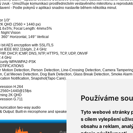
zvuk - Umožňuje komunikaci prostřednictvím vestavěného mikrofonu a reprodukto
avení - Podle pokynů v aplikaci snadno nastavíte během několika minut.
r 1/3“
2K QHD (2560 × 1440 px)
 1.6±5%; Focal Length: 4mm±5%
 Night Vision
360° Horizontal, 149° Vertical
8 bit AES encryption with SSL/TLS
col IEEE 802.11b/g/n, 2.4 GHz
P/IP, DHCP, ICMP, DNS, NTP, HTTPS, TCP, UDP, ONVIF
2.4 GHz
ecurity WPA/WPA2-PSK
NOTIFICATIONS
er Motion Detection, Person Detection, Line-Crossing Detection, Camera Tampering
on, Cat Meows Detection, Dog Bark Detection, Glass Break Detection, Smoke Alarm
ication Notification, Snapshot(Tapo Care).
ression H.264
e 2560×1440@15fps
aming 2K QHD
Používáme sou
ression G.711
unication two-way audio
Tyto webové stránky po
 & Output: Built-in microphone and speaker
s cílem vylepšení uži
obsahu a reklam, anal
O společnosti
O nákupu