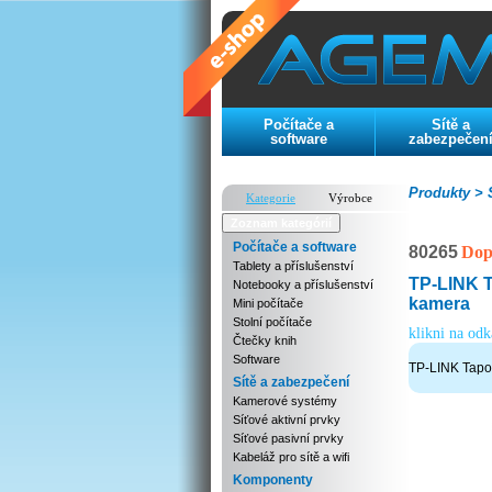
Počítače a
Sítě a
software
zabezpečen
Produkty >
S
Kategorie
Výrobce
Zoznam kategórií
Počítače a software
80265
Dop
Tablety a příslušenství
TP-LINK T
Notebooky a příslušenství
kamera
Mini počítače
Stolní počítače
klikni na od
Čtečky knih
Software
TP-LINK Tapo
Sítě a zabezpečení
Kamerové systémy
Síťové aktivní prvky
Síťové pasivní prvky
Kabeláž pro sítě a wifi
Komponenty