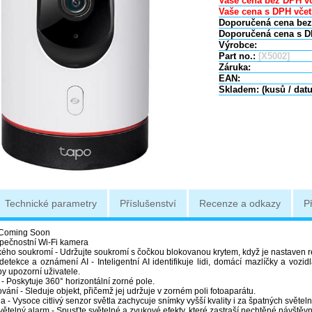
Vaše cena bez DPH vč
Vaše cena s DPH včet
Doporučená cena bez
Doporučená cena s D
Výrobce:
Part no.:
[X5002]
Záruka:
EAN:
Skladem: (kusů / dat
Technické parametry
Příslušenství
Recenze a odkazy
P
Coming Soon
pečnostní Wi-Fi kamera
kého soukromí - Udržujte soukromí s čočkou blokovanou krytem, když je nastaven r
í detekce a oznámení AI - Inteligentní AI identifikuje lidi, domácí mazlíčky a vo
y upozorní uživatele.
 - Poskytuje 360° horizontální zorné pole.
vání - Sleduje objekt, přičemž jej udržuje v zorném poli fotoaparátu.
a - Vysoce citlivý senzor světla zachycuje snímky vyšší kvality i za špatných světe
ětelný alarm - Spusťte světelné a zvukové efekty, které zastraší nechtěné návštěvn