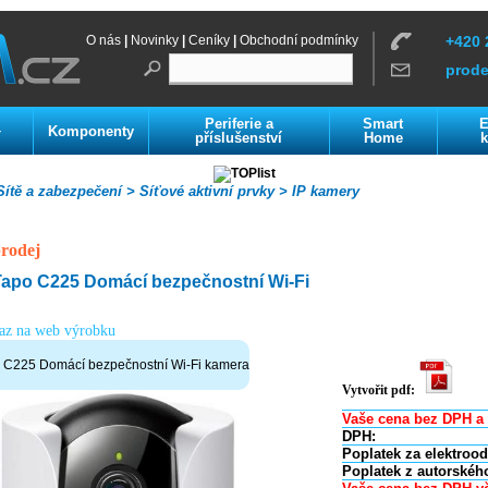
O nás
|
Novinky
|
Ceníky
|
Obchodní podmínky
+420 
prod
Periferie a
Smart
E
Komponenty
í
příslušenství
Home
k
ítě a zabezpečení >
Síťové aktivní prvky >
IP kamery
rodej
apo C225 Domácí bezpečnostní Wi-Fi
kaz na web výrobku
 C225 Domácí bezpečnostní Wi-Fi kamera
Vytvořit pdf:
Vaše cena bez DPH a 
DPH:
Poplatek za elektroo
Poplatek z autorskéh