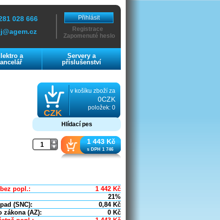
Přihlásit
281 028 666
Registrace
ej@agem.cz
Zapomenuté heslo
lektro a
Servery a
ancelář
příslušenství
v košíku zboží za
0CZK
položek: 0
CZK
Hlídací pes
1 443 Kč
s DPH 1 746
bez popl.:
1 442
Kč
21%
dpad (SNC):
0,84
Kč
o zákona (AZ):
0
Kč