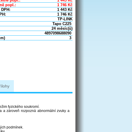
etně popl.:
1 443
Kč
ně popl.:
1 746
Kč
 DPH:
1 443
Kč
PH:
1 746
Kč
TP-LINK
Tapo C225
24 měsíc(ů)
4897098688090
um)
3
řílohy
ežim fyzického soukromí.
zidla a zároveň rozpozná abnormální zvuky a
lných podmínek.
íky.