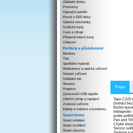
Základní desky
Procesory
Operační paměti
Pevné a SSD disky
Optické mechaniky
Grafické karty
Case a zdroje
Přídavné interní karty
Chlazení
Periferie a příslušenství
Monitory
Tisk
Spotřební materiál
Webkamery a optická zařízení
Vstupní zařízení
Ukládání dat
Skenery
Popis
Projekce
Zpracování USB signálu
Záložní zdroje a napájení
Tapo C225 
Domácí bez
Zvuková zařízeni
Režim fyzic
Kabely a redukce a konektory
Inteligentn
Smart Home
podle potřeb
Pan and Tilt
Smart ovládání
Chytré sledo
Smart osvětlení
Senzor světl
Smart zásuvky
Zvukový a sv