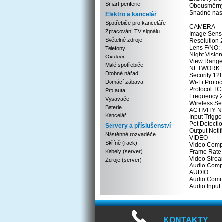
Smart periferie
Obousměrný 
Snadné nast
Elektro a kancelář
Spotřebiče pro kanceláře
CAMERA
Zpracování TV signálu
Image Senso
Světelné zdroje
Resolution 
Lens F/NO:
Telefony
Night Vision
Outdoor
View Range 
Malé spotřebiče
NETWORK
Drobné nářadí
Security 12
Domácí zábava
Wi-Fi Proto
Protocol TC
Pro auta
Frequency 
Vysavače
Wireless S
Baterie
ACTIVITY 
Kancelář
Input Trigg
Pet Detecti
Servery a příslušenství
Output Notif
Nástěnné rozvaděče
VIDEO
Skříně (rack)
Video Comp
Kabely (server)
Frame Rat
Video Stre
Zdroje (server)
Audio Comp
AUDIO
Audio Comm
Audio Input
KONTAKTY