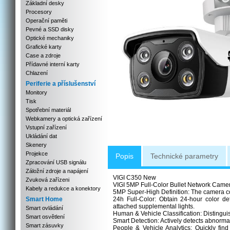
Základní desky
Procesory
Operační paměti
Pevné a SSD disky
Optické mechaniky
Grafické karty
Case a zdroje
Přídavné interní karty
Chlazení
Periferie a příslušenství
Monitory
Tisk
Spotřební materiál
Webkamery a optická zařízení
Vstupní zařízení
Ukládání dat
Skenery
Projekce
Popis
Technické parametry
Zpracování USB signálu
Záložní zdroje a napájení
VIGI C350 New
Zvuková zařízeni
VIGI 5MP Full-Color Bullet Network Came
Kabely a redukce a konektory
5MP Super-High Definition: The camera co
Smart Home
24h Full-Color: Obtain 24-hour color deta
attached supplemental lights.
Smart ovládání
Human & Vehicle Classification: Distingui
Smart osvětlení
Smart Detection: Actively detects abnormal 
Smart zásuvky
People & Vehicle Analytics: Quickly find