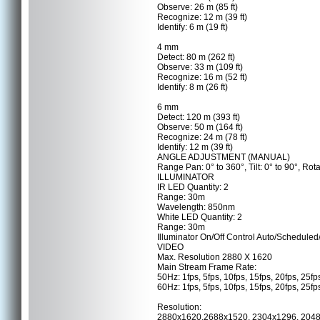
Observe: 26 m (85 ft)
Recognize: 12 m (39 ft)
Identify: 6 m (19 ft)
4 mm
Detect: 80 m (262 ft)
Observe: 33 m (109 ft)
Recognize: 16 m (52 ft)
Identify: 8 m (26 ft)
6 mm
Detect: 120 m (393 ft)
Observe: 50 m (164 ft)
Recognize: 24 m (78 ft)
Identify: 12 m (39 ft)
ANGLE ADJUSTMENT (MANUAL)
Range Pan: 0° to 360°, Tilt: 0° to 90°, Rota
ILLUMINATOR
IR LED Quantity: 2
Range: 30m
Wavelength: 850nm
White LED Quantity: 2
Range: 30m
Illuminator On/Off Control Auto/Scheduled
VIDEO
Max. Resolution 2880 X 1620
Main Stream Frame Rate:
50Hz: 1fps, 5fps, 10fps, 15fps, 20fps, 25fp
60Hz: 1fps, 5fps, 10fps, 15fps, 20fps, 25fp
Resolution:
2880x1620,2688x1520, 2304x1296, 204