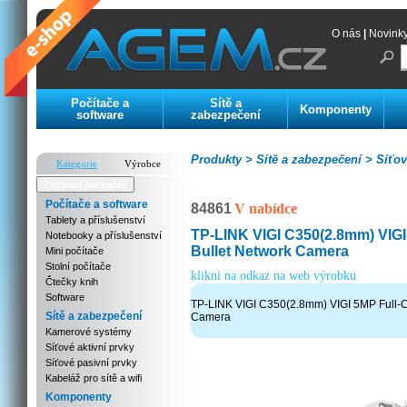
O nás
|
Novink
Počítače a
Sítě a
Komponenty
software
zabezpečení
Produkty >
Sítě a zabezpečení >
Síťov
Kategorie
Výrobce
Zoznam kategórií
Počítače a software
84861
V nabídce
Tablety a příslušenství
TP-LINK VIGI C350(2.8mm) VIGI
Notebooky a příslušenství
Bullet Network Camera
Mini počítače
Stolní počítače
klikni na odkaz na web výrobku
Čtečky knih
Software
TP-LINK VIGI C350(2.8mm) VIGI 5MP Full-C
Sítě a zabezpečení
Camera
Kamerové systémy
Síťové aktivní prvky
Síťové pasivní prvky
Kabeláž pro sítě a wifi
Komponenty