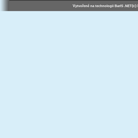
V
(c)
ytvořené na technologii BarIS .NET