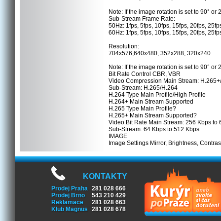
Note: If the image rotation is set to 90° or
Sub-Stream Frame Rate:
50Hz: 1fps, 5fps, 10fps, 15fps, 20fps, 25fp
60Hz: 1fps, 5fps, 10fps, 15fps, 20fps, 25fp
Resolution:
704x576,640x480, 352x288, 320x240
Note: If the image rotation is set to 90° or
Bit Rate Control CBR, VBR
Video Compression Main Stream: H.265+
Sub-Stream: H.265/H.264
H.264 Type Main Profile/High Profile
H.264+ Main Stream Supported
H.265 Type Main Profile?
H.265+ Main Stream Supported?
Video Bit Rate Main Stream: 256 Kbps to
Sub-Stream: 64 Kbps to 512 Kbps
IMAGE
Image Settings Mirror, Brightness, Contra
KONTAKTY
Prodej Praha
281 028 666
Prodej Brno
543 210 429
Reklamace
281 028 663
Klub Magnus
281 028 678