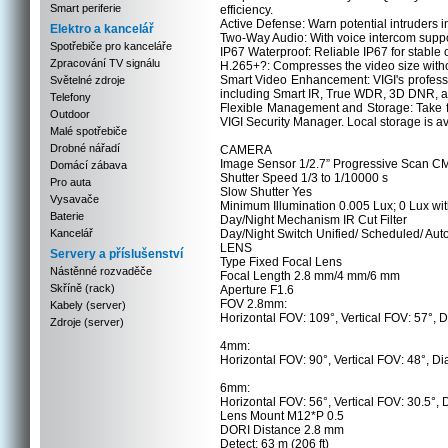
Smart periferie
efficiency.
Active Defense: Warn potential intruders 
Elektro a kancelář
Two-Way Audio: With voice intercom suppo
Spotřebiče pro kanceláře
IP67 Waterproof: Reliable IP67 for stable
Zpracování TV signálu
H.265+?: Compresses the video size withou
Smart Video Enhancement: VIGI's profession
Světelné zdroje
including Smart IR, True WDR, 3D DNR, a
Telefony
Flexible Management and Storage: Take fu
Outdoor
VIGI Security Manager. Local storage is av
Malé spotřebiče
Drobné nářadí
CAMERA
Image Sensor 1/2.7” Progressive Scan 
Domácí zábava
Shutter Speed 1/3 to 1/10000 s
Pro auta
Slow Shutter Yes
Vysavače
Minimum Illumination 0.005 Lux; 0 Lux with
Baterie
Day/Night Mechanism IR Cut Filter
Kancelář
Day/Night Switch Unified/ Scheduled/ Aut
LENS
Servery a příslušenství
Type Fixed Focal Lens
Nástěnné rozvaděče
Focal Length 2.8 mm/4 mm/6 mm
Skříně (rack)
Aperture F1.6
FOV 2.8mm:
Kabely (server)
Horizontal FOV: 109°, Vertical FOV: 57°, 
Zdroje (server)
4mm:
Horizontal FOV: 90°, Vertical FOV: 48°, D
6mm:
Horizontal FOV: 56°, Vertical FOV: 30.5°,
Lens Mount M12*P 0.5
DORI Distance 2.8 mm
Detect: 63 m (206 ft)