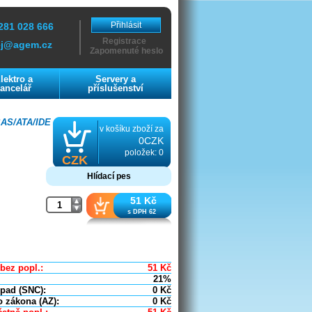
Přihlásit
281 028 666
Registrace
ej@agem.cz
Zapomenuté heslo
lektro a
Servery a
ancelář
příslušenství
AS/ATA/IDE
v košíku zboží za
0CZK
položek: 0
CZK
Hlídací pes
51 Kč
s DPH 62
bez popl.:
51
Kč
21%
dpad (SNC):
0
Kč
o zákona (AZ):
0
Kč