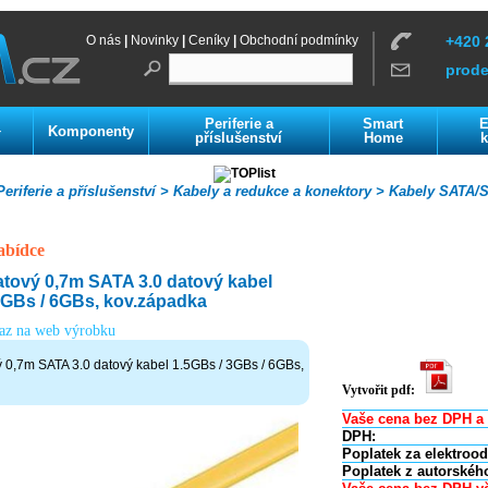
O nás
|
Novinky
|
Ceníky
|
Obchodní podmínky
+420 
prod
Periferie a
Smart
E
Komponenty
í
příslušenství
Home
k
eriferie a příslušenství >
Kabely a redukce a konektory >
Kabely SATA/S
abídce
ový 0,7m SATA 3.0 datový kabel
3GBs / 6GBs, kov.západka
kaz na web výrobku
0,7m SATA 3.0 datový kabel 1.5GBs / 3GBs / 6GBs,
Vytvořit pdf:
Vaše cena bez DPH a 
DPH:
Poplatek za elektroo
Poplatek z autorskéh