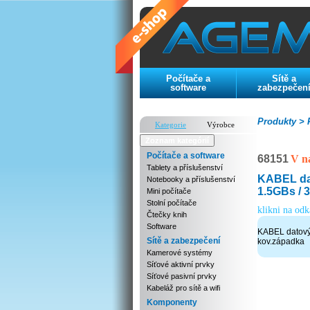
Počítače a
Sítě a
software
zabezpečen
Produkty >
P
Kategorie
Výrobce
Zoznam kategórií
Počítače a software
68151
V n
Tablety a příslušenství
KABEL dat
Notebooky a příslušenství
1.5GBs / 
Mini počítače
Stolní počítače
klikni na od
Čtečky knih
Software
KABEL datový 
Sítě a zabezpečení
kov.západka
Kamerové systémy
Síťové aktivní prvky
Síťové pasivní prvky
Kabeláž pro sítě a wifi
Komponenty