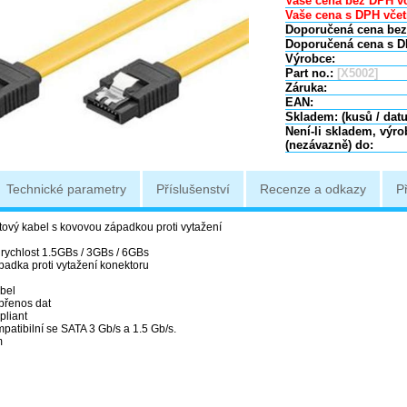
Vaše cena bez DPH vč
Vaše cena s DPH včet
Doporučená cena bez
Doporučená cena s D
Výrobce:
Part no.:
[X5002]
Záruka:
EAN:
Skladem: (kusů / dat
Není-li skladem, výr
(nezávazně) do:
Technické parametry
Příslušenství
Recenze a odkazy
P
tový kabel s kovovou západkou proti vytažení
 rychlost 1.5GBs / 3GBs / 6GBs
padka proti vytažení konektoru
bel
přenos dat
liant
patibilní se SATA 3 Gb/s a 1.5 Gb/s.
m