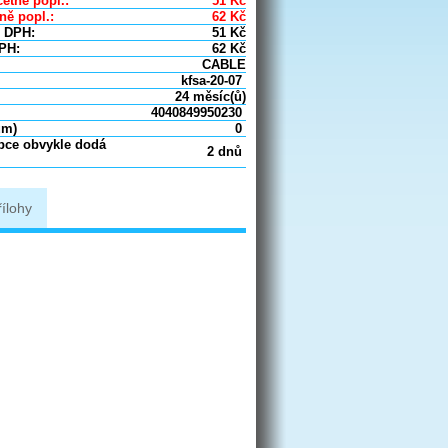
etně popl.:
51
Kč
ně popl.:
62
Kč
 DPH:
51
Kč
PH:
62
Kč
CABLE
kfsa-20-07
24 měsíc(ů)
4040849950230
um)
0
obce obvykle dodá
2 dnů
řílohy