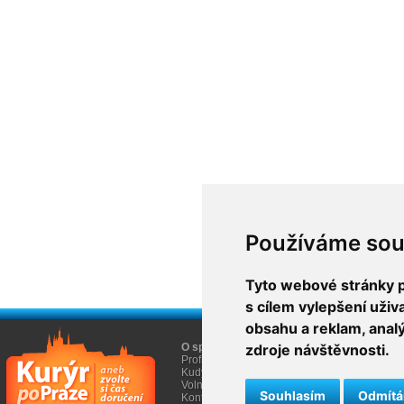
Používáme sou
Tyto webové stránky po
s cílem vylepšení uži
obsahu a reklam, anal
O společnosti
zdroje návštěvnosti.
O nákupu
Profil firmy AGEM
Obchodní informace
Kudy k nám
Informace Cookies
Volná místa
Souhlasím
Odmít
Kontakty