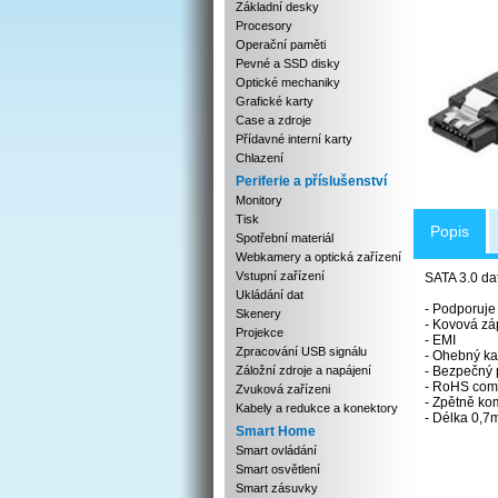
Základní desky
Procesory
Operační paměti
Pevné a SSD disky
Optické mechaniky
Grafické karty
Case a zdroje
Přídavné interní karty
Chlazení
Periferie a příslušenství
Monitory
Tisk
Popis
Spotřební materiál
Webkamery a optická zařízení
Vstupní zařízení
SATA 3.0 da
Ukládání dat
- Podporuje
Skenery
- Kovová zá
Projekce
- EMI
Zpracování USB signálu
- Ohebný ka
Záložní zdroje a napájení
- Bezpečný 
- RoHS comp
Zvuková zařízeni
- Zpětně kom
Kabely a redukce a konektory
- Délka 0,7
Smart Home
Smart ovládání
Smart osvětlení
Smart zásuvky