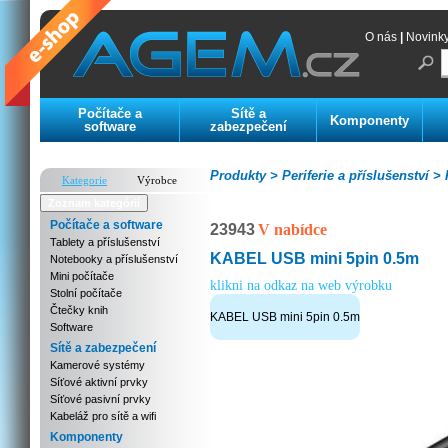
O nás
|
Novink
Počítače a
Sítě a
Komponenty
software
zabezpečení
Produkty >
Periferie a příslušenství >
K
Kategorie
Výrobce
Zoznam kategórií
Počítače a software
23943
V nabídce
Tablety a příslušenství
KABEL USB mini 5pin 0.5m
Notebooky a příslušenství
Mini počítače
klikni na odkaz na web výrobku
Stolní počítače
Čtečky knih
KABEL USB mini 5pin 0.5m
Software
Sítě a zabezpečení
Kamerové systémy
Síťové aktivní prvky
Síťové pasivní prvky
Kabeláž pro sítě a wifi
Komponenty