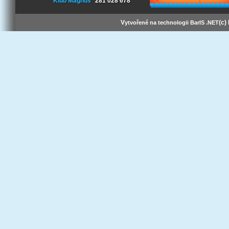
Klub Magnus
281 028 678
V
(c)
ytvořené na technologii BarIS .NET