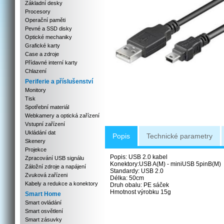
Základní desky
Procesory
Operační paměti
Pevné a SSD disky
Optické mechaniky
Grafické karty
Case a zdroje
Přídavné interní karty
Chlazení
Periferie a příslušenství
Monitory
Tisk
Spotřební materiál
Webkamery a optická zařízení
Vstupní zařízení
Ukládání dat
Popis
Technické parametry
Skenery
Projekce
Popis: USB 2.0 kabel
Zpracování USB signálu
Konektory:USB A(M) - miniUSB 5pinB(M)
Záložní zdroje a napájení
Standardy: USB 2.0
Zvuková zařízeni
Délka: 50cm
Kabely a redukce a konektory
Druh obalu: PE sáček
Hmotnost výrobku 15g
Smart Home
Smart ovládání
Smart osvětlení
Smart zásuvky